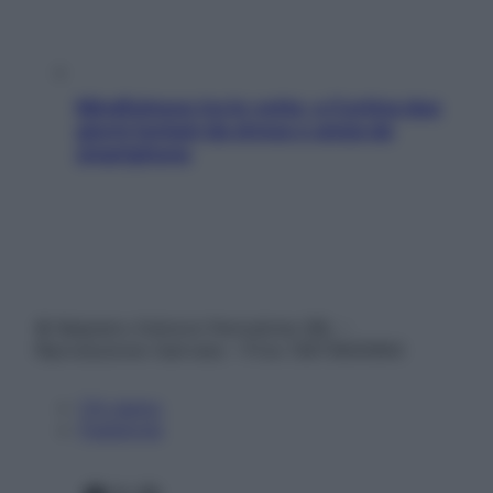
Mindfulness tra le vette: a Cortina due
giorni lontani da stress e ansia da
smartphone
© Belpietro Edizioni Periodiche SRL –
Riproduzione riservata – P.Iva 13673600964
Chi siamo
Pubblicità