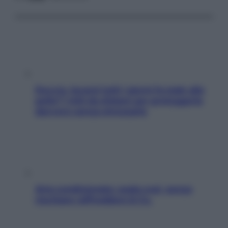
Doccia, lavarsi tutti i giorni fa male alla
pelle? I miti da sfatare per proteggerla
davvero senza stressarla
Aria condizionata: usala così, senza
rischiare raffreddore & Co.