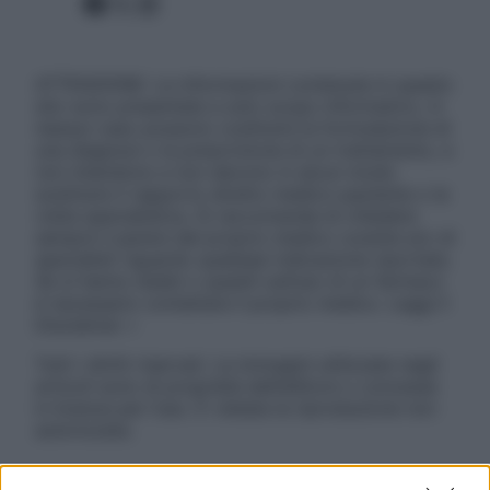
Facebook
X
Instagram
ATTENZIONE: Le informazioni contenute in questo
sito sono presentate a solo scopo informativo, in
nessun caso possono costituire la formulazione di
una diagnosi o la prescrizione di un trattamento, e
non intendono e non devono in alcun modo
sostituire il rapporto diretto medico-paziente o la
visita specialistica. Si raccomanda di chiedere
sempre il parere del proprio medico curante e/o di
specialisti riguardo qualsiasi indicazione riportata.
Se si hanno dubbi o quesiti sull’uso di un farmaco
è necessario contattare il proprio medico. Leggi il
Disclaimer »
Tutti i diritti riservati. Le immagini utilizzate negli
articoli sono di proprietà dell’editore o concesse
in licenza per l’uso. È vietata la riproduzione non
autorizzata.