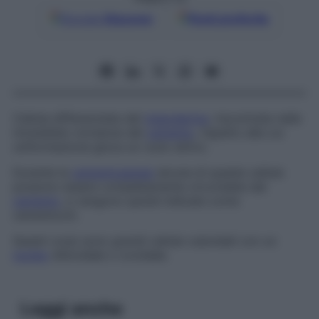
Google
Discover
Fonti preferite
Cellula differenziata del
mesoderma
, riscontrata nelle
immediate vicinanze del
cemento
, rispetto alla cui
uniformazione gioca un ruolo attivo.
Durante la
cementogenesi
alcune di queste cellule
possono essere completamente circondate dal
cemento
, e vengono quindi indicate come
cementociti
.
Questi corpi sono grandi cellule cuboidali con un
nucleo
sferoidale o ovoidale.
Leggi anche