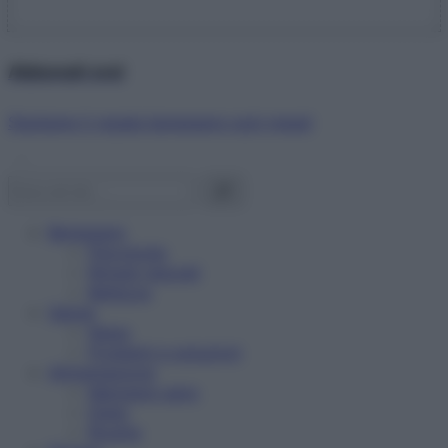
Abbonati ora!
Starbene ti regala benessere ogni mese!
Benessere
Psicologia
Rimedi naturali
Bellezza
Salute
News
Problemi e soluzioni
Alimentazione
Mangiare sano
Diete
Ricette