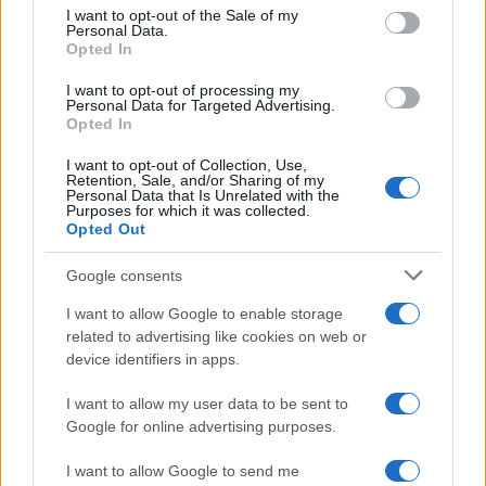
services and may gather and store information including but
I want to opt-out of the Sale of my
Personal Data.
not limited to your visit or usage behaviour. You may click to
Opted In
grant or deny consent to Google and its third-party tags to
use your data for below specified purposes in below Google
I want to opt-out of processing my
consent section.
Personal Data for Targeted Advertising.
Opted In
I want to opt-out of Collection, Use,
Retention, Sale, and/or Sharing of my
Personal Data that Is Unrelated with the
Purposes for which it was collected.
Opted Out
Google consents
I want to allow Google to enable storage
related to advertising like cookies on web or
device identifiers in apps.
I want to allow my user data to be sent to
Google for online advertising purposes.
I want to allow Google to send me