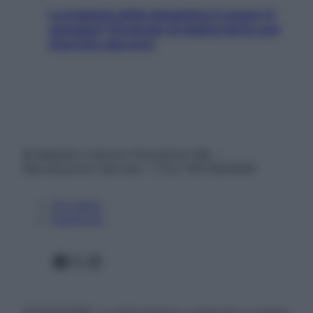
La trappola della dopamina ti segue in
spiaggia? Strategie di digital detox per
staccare davvero
© Belpietro Edizioni Periodiche SRL –
Riproduzione riservata – P.Iva 13673600964
Chi siamo
Pubblicità
Facebook
X
Instagram