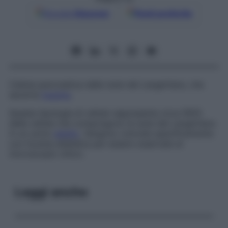
Google
Discover
Fonti preferite
Cellula pancreatica delle isole del Langerhans, che
secerne
insulina
.
Questa tipologia di cellule rappresenta circa l’80%
delle cellule che compongono le isole del Langerhans
in un uomo
adulto
. Vengono colorate specificamente
con fucsina aldeidica per essere osservate al
microscopio ottico.
Leggi anche