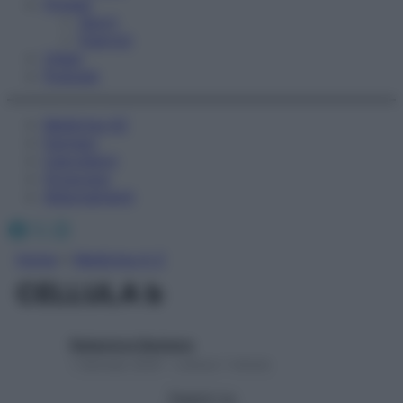
Fitness
Sport
Esercizi
Video
Podcast
Medicina AZ
Farmaci
Calcolatori
Oroscopo
Abbonamenti
Facebook
X
Instagram
Home
»
Medicina A-Z
CELLULA b
Redazione Starbene
1 Gennaio 2025 – Lettura 1 minuto
Seguici su