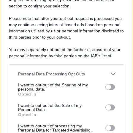
Note Legali
section to confirm your selection.
Preferenze Privacy
Please note that after your opt-out request is processed you
may continue seeing interest-based ads based on personal
information utilized by us or personal information disclosed to
third parties prior to your opt-out.
You may separately opt-out of the further disclosure of your
personal information by third parties on the IAB’s list of
downstream participants.
Personal Data Processing Opt Outs
This information may also be disclosed by us to third parties
on the IAB’s List of Downstream Participants that may further
I want to opt-out of the Sharing of my
disclose it to other third parties.
personal data.
Opted In
Please note that this website/app uses one or more Google
services and may gather and store information including but
I want to opt-out of the Sale of my
Personal Data.
not limited to your visit or usage behaviour. You may click to
Opted In
grant or deny consent to Google and its third-party tags to
use your data for below specified purposes in below Google
I want to opt-out of processing my
consent section.
Personal Data for Targeted Advertising.