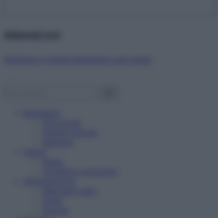
Abbonati ora!
Starbene ti regala benessere ogni mese!
Benessere
Psicologia
Rimedi naturali
Bellezza
Salute
News
Problemi e soluzioni
Alimentazione
Mangiare sano
Diete
Ricette