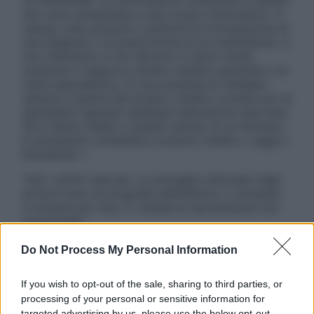
ATTENZIONE: Le informazioni contenute in questo
sito sono presentate a solo scopo informativo, in
nessun caso possono costituire la formulazione di
una diagnosi o la prescrizione di un trattamento, e
non intendono e non devono in alcun modo
sostituire il rapporto diretto medico-paziente o la
visita specialistica. Si raccomanda di chiedere
sempre il parere del proprio medico curante e/o di
specialisti riguardo qualsiasi indicazione riportata.
Se si hanno dubbi o quesiti sull’uso di un farmaco
è necessario contattare il proprio medico. Leggi il
Disclaimer »
Tutti i diritti riservati. Le immagini utilizzate negli
articoli sono di proprietà dell’editore o concesse
in licenza per l’uso. È vietata la riproduzione non
autorizzata.
Do Not Process My Personal Information
Informativa
If you wish to opt-out of the sale, sharing to third parties, or
Privacy Policy
processing of your personal or sensitive information for
Cookie Policy
targeted advertising by us, please use the below opt-out