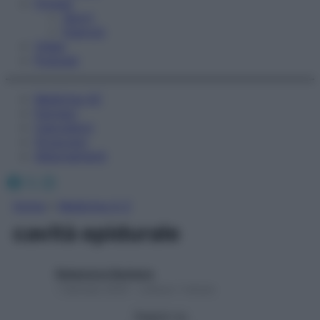
Fitness
Sport
Esercizi
Video
Podcast
Medicina AZ
Farmaci
Calcolatori
Oroscopo
Abbonamenti
Facebook
X
Instagram
Home
»
Medicina A-Z
cavità epidurale
Redazione Starbene
1 Gennaio 2025 – Lettura 1 minuto
Seguici su