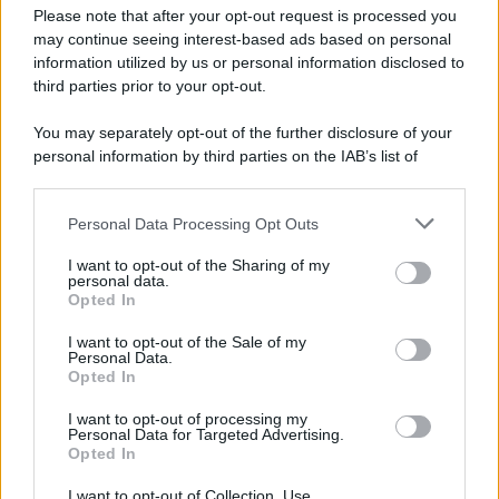
Preferenze Privacy
Please note that after your opt-out request is processed you
may continue seeing interest-based ads based on personal
information utilized by us or personal information disclosed to
third parties prior to your opt-out.
You may separately opt-out of the further disclosure of your
personal information by third parties on the IAB’s list of
downstream participants.
Personal Data Processing Opt Outs
This information may also be disclosed by us to third parties
on the IAB’s List of Downstream Participants that may further
I want to opt-out of the Sharing of my
disclose it to other third parties.
personal data.
Opted In
Please note that this website/app uses one or more Google
services and may gather and store information including but
I want to opt-out of the Sale of my
Personal Data.
not limited to your visit or usage behaviour. You may click to
Opted In
grant or deny consent to Google and its third-party tags to
use your data for below specified purposes in below Google
I want to opt-out of processing my
consent section.
Personal Data for Targeted Advertising.
Opted In
I want to opt-out of Collection, Use,