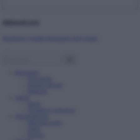
Abbonati ora!
Starbene ti regala benessere ogni mese!
Benessere
Psicologia
Rimedi naturali
Bellezza
Salute
News
Problemi e soluzioni
Alimentazione
Mangiare sano
Diete
Ricette