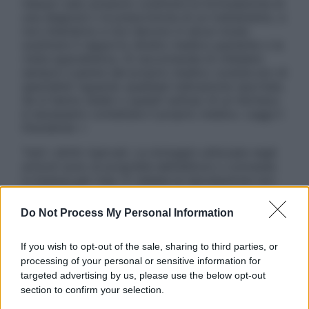
nessun caso possono costituire la formulazione di
una diagnosi o la prescrizione di un trattamento, e
non intendono e non devono in alcun modo
sostituire il rapporto diretto medico-paziente o la
visita specialistica. Si raccomanda di chiedere
sempre il parere del proprio medico curante e/o di
specialisti riguardo qualsiasi indicazione riportata.
Se si hanno dubbi o quesiti sull’uso di un farmaco
è necessario contattare il proprio medico. Leggi il
Disclaimer »
Tutti i diritti riservati. Le immagini utilizzate negli
articoli sono di proprietà dell’editore o concesse
in licenza per l’uso. È vietata la riproduzione non
autorizzata.
Do Not Process My Personal Information
If you wish to opt-out of the sale, sharing to third parties, or
Informativa
processing of your personal or sensitive information for
Privacy Policy
targeted advertising by us, please use the below opt-out
Cookie Policy
section to confirm your selection.
Note Legali