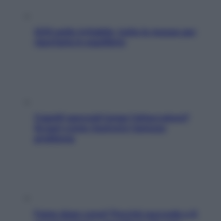
SOS pelle irritabile: tutte le mosse per
riportarla in equilibrio
Capelli spezzati lungo l’attaccatura?
Scopri come risolvere l’annoso
problema
Fame dopo cena? Perché succede e 6