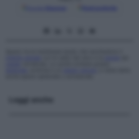
Google
Discover
Fonti preferite
Spazio tra le membrane durali, che racchiudono il
midollo spinale
con le radici dei nervi e la
parete
del
canale
vertebrale. La cavità contiene grasso
epidurale
, arteriole e un
plesso venoso
, e viene detta
anche
spazio epidurale
o
extradurale
.
Leggi anche