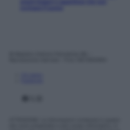
snack leggeri e appetitosi che non
rovinano il sonno
© Belpietro Edizioni Periodiche SRL –
Riproduzione riservata – P.Iva 13673600964
Chi siamo
Pubblicità
Facebook
X
Instagram
ATTENZIONE: Le informazioni contenute in questo
sito sono presentate a solo scopo informativo, in