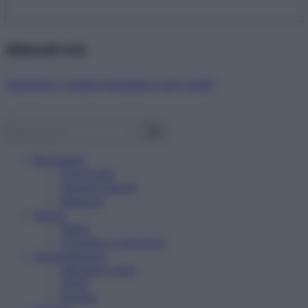
Abbonati ora!
Starbene ti regala benessere ogni mese!
Benessere
Psicologia
Rimedi naturali
Bellezza
Salute
News
Problemi e soluzioni
Alimentazione
Mangiare sano
Diete
Ricette