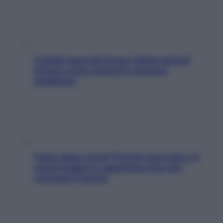
Capelli spezzati lungo l’attaccatura?
Scopri come risolvere l’annoso
problema
Fame dopo cena? Perché succede e 6
snack leggeri e appetitosi che non
rovinano il sonno