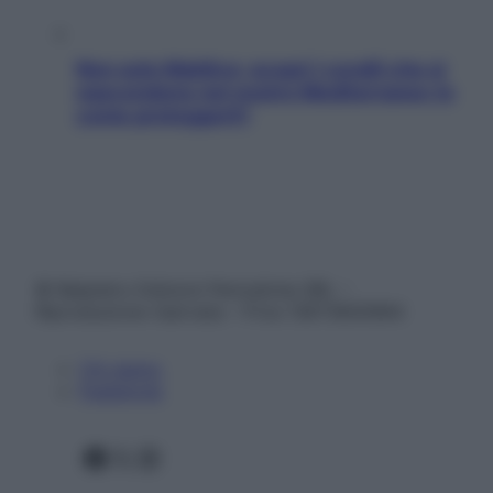
Non solo Maldive: scopri i coralli che si
nascondono nel nostro Mediterraneo (e
come proteggerli)
© Belpietro Edizioni Periodiche SRL –
Riproduzione riservata – P.Iva 13673600964
Chi siamo
Pubblicità
Facebook
X
Instagram