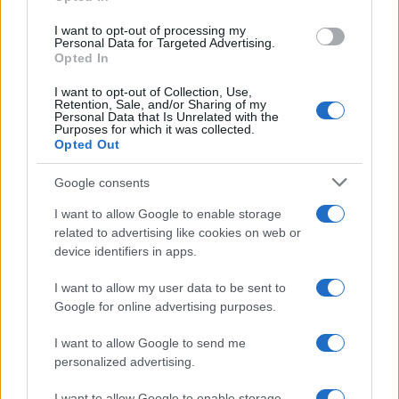
grant or deny consent to Google and its third-party tags to
use your data for below specified purposes in below Google
I want to opt-out of processing my
consent section.
Personal Data for Targeted Advertising.
Opted In
I want to opt-out of Collection, Use,
Retention, Sale, and/or Sharing of my
Personal Data that Is Unrelated with the
Purposes for which it was collected.
Opted Out
Google consents
I want to allow Google to enable storage
related to advertising like cookies on web or
device identifiers in apps.
I want to allow my user data to be sent to
Google for online advertising purposes.
I want to allow Google to send me
personalized advertising.
I want to allow Google to enable storage