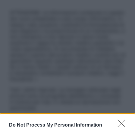
ATTENZIONE: Le informazioni contenute in questo
sito sono presentate a solo scopo informativo, in
nessun caso possono costituire la formulazione di
una diagnosi o la prescrizione di un trattamento, e
non intendono e non devono in alcun modo
sostituire il rapporto diretto medico-paziente o la
visita specialistica. Si raccomanda di chiedere
sempre il parere del proprio medico curante e/o di
specialisti riguardo qualsiasi indicazione riportata.
Se si hanno dubbi o quesiti sull’uso di un farmaco
è necessario contattare il proprio medico. Leggi il
Disclaimer »
Tutti i diritti riservati. Le immagini utilizzate negli
articoli sono di proprietà dell’editore o concesse
in licenza per l’uso. È vietata la riproduzione non
autorizzata.
Do Not Process My Personal Information
Informativa