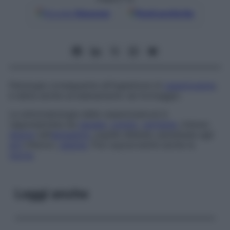
Google
Discover
Fonti preferite
Patologia conseguente all’ingestione di
caseotossina
;
è detta anche
avvelenamento da formaggio
.
La sintomatologia della caseotossicosi è
rappresentata da
nausea
,
vomito
,
vertigine
, intenso
dolore
nell’
epigastrio
, pupille dilatate, parestesie agli
arti
inferiori,
astenia
. Può sopravvenire anche la
morte
.
Leggi anche