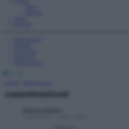
Fitness
Sport
Esercizi
Video
Podcast
Medicina AZ
Farmaci
Calcolatori
Oroscopo
Abbonamenti
Facebook
X
Instagram
Home
»
Medicina A-Z
caseotossicosi
Redazione Starbene
1 Gennaio 2025 – Lettura 1 minuto
Seguici su