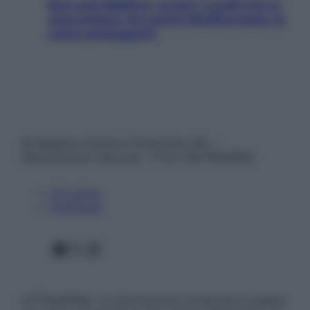
Non solo Maldive: scopri i coralli che si
nascondono nel nostro Mediterraneo (e
come proteggerli)
© Belpietro Edizioni Periodiche SRL –
Riproduzione riservata – P.Iva 13673600964
Chi siamo
Pubblicità
Facebook
X
Instagram
ATTENZIONE: Le informazioni contenute in questo