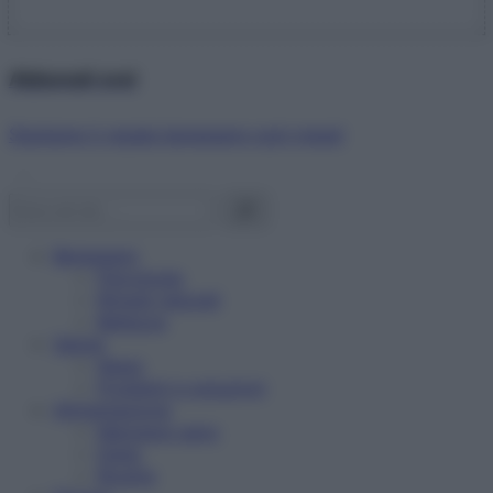
Abbonati ora!
Starbene ti regala benessere ogni mese!
Benessere
Psicologia
Rimedi naturali
Bellezza
Salute
News
Problemi e soluzioni
Alimentazione
Mangiare sano
Diete
Ricette