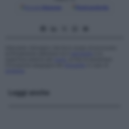
Google
Discover
Fonti preferite
Intervento chirurgico che ha lo scopo di provocare
artificialmente aderenze tra il
pericardio
e la
superficie esterna del
cuore
, al fine di aumentare
l’irrorazione sanguigna del
miocardio
in caso di
ischemia
.
Leggi anche