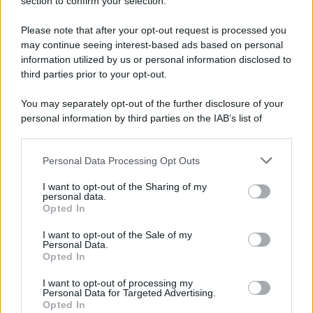
Note Legali
section to confirm your selection.
Preferenze Privacy
Please note that after your opt-out request is processed you
may continue seeing interest-based ads based on personal
information utilized by us or personal information disclosed to
third parties prior to your opt-out.
You may separately opt-out of the further disclosure of your
personal information by third parties on the IAB’s list of
downstream participants.
Personal Data Processing Opt Outs
This information may also be disclosed by us to third parties
on the IAB’s List of Downstream Participants that may further
I want to opt-out of the Sharing of my
disclose it to other third parties.
personal data.
Opted In
Please note that this website/app uses one or more Google
services and may gather and store information including but
I want to opt-out of the Sale of my
Personal Data.
not limited to your visit or usage behaviour. You may click to
Opted In
grant or deny consent to Google and its third-party tags to
use your data for below specified purposes in below Google
I want to opt-out of processing my
consent section.
Personal Data for Targeted Advertising.
Opted In