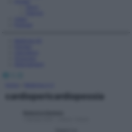
Fitness
Sport
Esercizi
Video
Podcast
Medicina AZ
Farmaci
Calcolatori
Oroscopo
Abbonamenti
Facebook
X
Instagram
Home
»
Medicina A-Z
cardiopericardiopessia
Redazione Starbene
1 Gennaio 2025 – Lettura 1 minuto
Seguici su