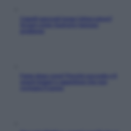
Capelli spezzati lungo l’attaccatura?
Scopri come risolvere l’annoso
problema
Fame dopo cena? Perché succede e 6
snack leggeri e appetitosi che non
rovinano il sonno