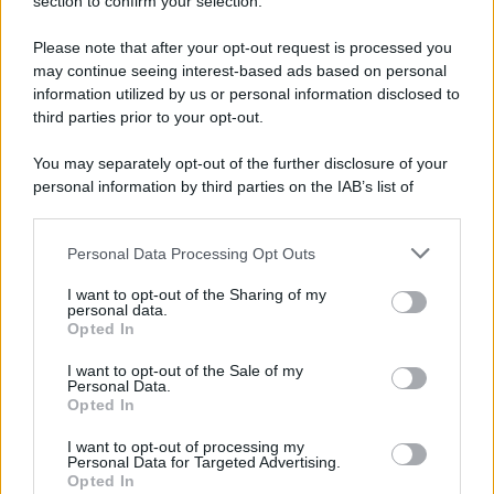
Note Legali
section to confirm your selection.
Preferenze Privacy
Please note that after your opt-out request is processed you
may continue seeing interest-based ads based on personal
information utilized by us or personal information disclosed to
third parties prior to your opt-out.
You may separately opt-out of the further disclosure of your
personal information by third parties on the IAB’s list of
downstream participants.
Personal Data Processing Opt Outs
This information may also be disclosed by us to third parties
on the IAB’s List of Downstream Participants that may further
I want to opt-out of the Sharing of my
disclose it to other third parties.
personal data.
Opted In
Please note that this website/app uses one or more Google
services and may gather and store information including but
I want to opt-out of the Sale of my
Personal Data.
not limited to your visit or usage behaviour. You may click to
Opted In
grant or deny consent to Google and its third-party tags to
use your data for below specified purposes in below Google
I want to opt-out of processing my
consent section.
Personal Data for Targeted Advertising.
Opted In