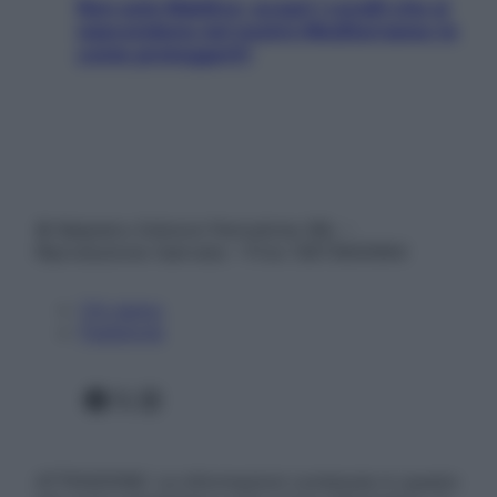
Non solo Maldive: scopri i coralli che si
nascondono nel nostro Mediterraneo (e
come proteggerli)
© Belpietro Edizioni Periodiche SRL –
Riproduzione riservata – P.Iva 13673600964
Chi siamo
Pubblicità
Facebook
X
Instagram
ATTENZIONE: Le informazioni contenute in questo