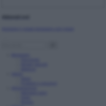
Abbonati ora!
Starbene ti regala benessere ogni mese!
Benessere
Psicologia
Rimedi naturali
Bellezza
Salute
News
Problemi e soluzioni
Alimentazione
Mangiare sano
Diete
Ricette