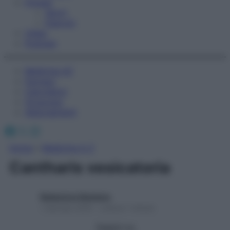
Fitness
Sport
Esercizi
Video
Podcast
Medicina AZ
Farmaci
Calcolatori
Oroscopo
Abbonamenti
Facebook
X
Instagram
Home
»
Medicina A-Z
Cantharis vesicatoria
Redazione Starbene
1 Gennaio 2025 – Lettura 1 minuto
Seguici su