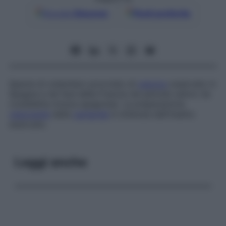
Google
Discover
Fonti preferite
Specie di coleottero provvisto di
vescica
osservato in
Spagna e nel Sud della Francia nel periodo estivo (la
cosiddetta
mosca spagnola
). La preparazione
vescicante
della
cantaride
è ottenuta dall’insetto
essiccato.
Leggi anche