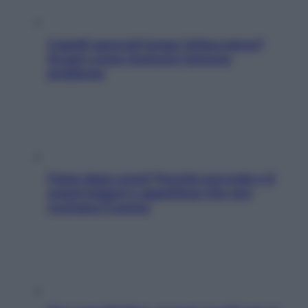
Capelli spezzati lungo l’attaccatura?
Scopri come risolvere l’annoso
problema
Fame dopo cena? Perché succede e 6
snack leggeri e appetitosi che non
rovinano il sonno