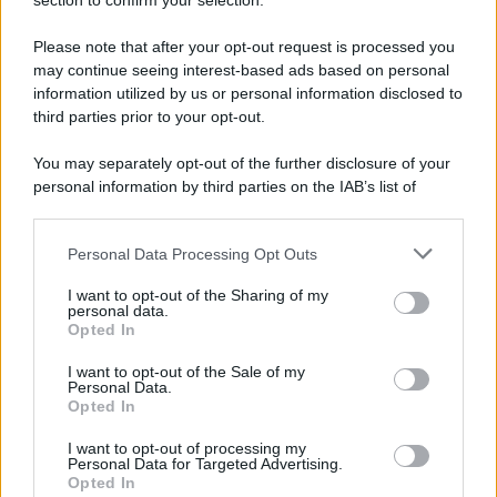
Note Legali
section to confirm your selection.
Preferenze Privacy
Please note that after your opt-out request is processed you
may continue seeing interest-based ads based on personal
information utilized by us or personal information disclosed to
third parties prior to your opt-out.
You may separately opt-out of the further disclosure of your
personal information by third parties on the IAB’s list of
downstream participants.
Personal Data Processing Opt Outs
This information may also be disclosed by us to third parties
on the IAB’s List of Downstream Participants that may further
I want to opt-out of the Sharing of my
disclose it to other third parties.
personal data.
Opted In
Please note that this website/app uses one or more Google
services and may gather and store information including but
I want to opt-out of the Sale of my
Personal Data.
not limited to your visit or usage behaviour. You may click to
Opted In
grant or deny consent to Google and its third-party tags to
use your data for below specified purposes in below Google
I want to opt-out of processing my
consent section.
Personal Data for Targeted Advertising.
Opted In