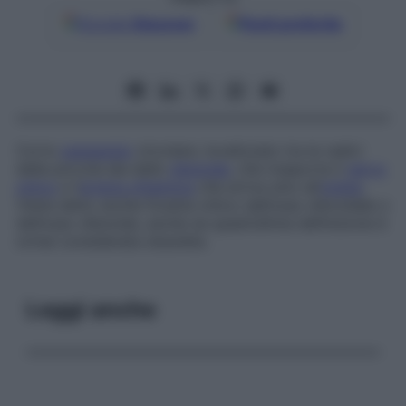
Google
Discover
Fonti preferite
Corto
passaggio
circolare, localizzato tra le radici
della piccola ala dello
sfenoide
, che trasporta il
nervo
ottico
e l’
arteria oftalmica
che arriva sino all’
orbita
.
Viene detto anche
forame ottico dell’osso sferoidale
o
dell’osso sfenoide
, anche se quest’ultima definizione è
ormai considerata obsoleta.
Leggi anche