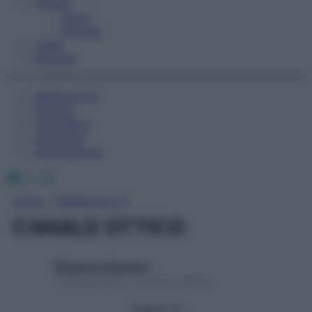
Fitness
Sport
Esercizi
Video
Podcast
Medicina AZ
Farmaci
Calcolatori
Oroscopo
Abbonamenti
Facebook
X
Instagram
Home
»
Medicina A-Z
CANALE OTTICO
Redazione Starbene
1 Gennaio 2025 – Lettura 1 minuto
Seguici su