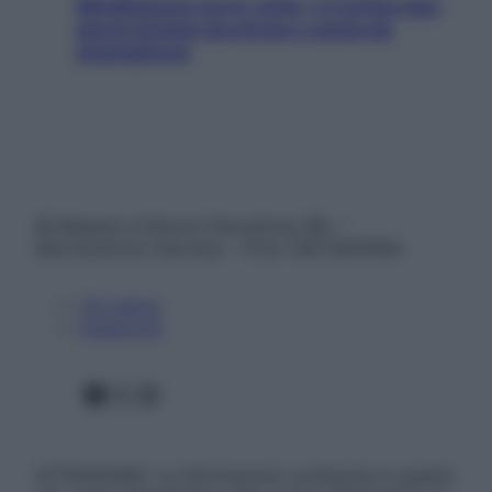
Mindfulness tra le vette: a Cortina due
giorni lontani da stress e ansia da
smartphone
© Belpietro Edizioni Periodiche SRL –
Riproduzione riservata – P.Iva 13673600964
Chi siamo
Pubblicità
Facebook
X
Instagram
ATTENZIONE: Le informazioni contenute in questo