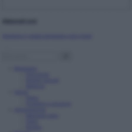
Abbonati ora!
Starbene ti regala benessere ogni mese!
Benessere
Psicologia
Rimedi naturali
Bellezza
Salute
News
Problemi e soluzioni
Alimentazione
Mangiare sano
Diete
Ricette