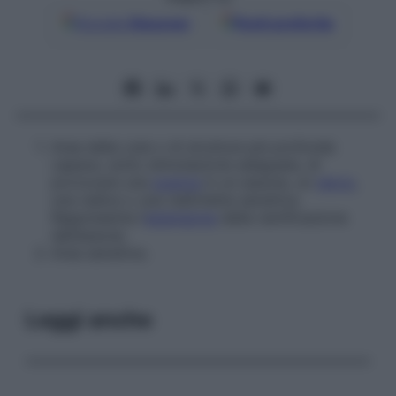
Google
Discover
Fonti preferite
Area della cute o di strutture più profonde
capace, sotto stimolazione adeguata, di
provocare una
scarica
in un assone, un
nervo
,
una radice o una radichetta sensitiva.
Rappresenta l’
estensione
della ramificazione
dell’assone.
Area sensitiva.
Leggi anche