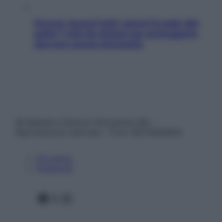
Doccia, lavarsi tutti i giorni fa male alla
pelle? I miti da sfatare per proteggerla
davvero senza stressarla
© Belpietro Edizioni Periodiche SRL –
Riproduzione riservata – P.Iva 13673600964
Chi siamo
Pubblicità
Facebook
X
Instagram