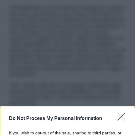
ATTENZIONE: Le informazioni contenute in questo
sito sono presentate a solo scopo informativo, in
nessun caso possono costituire la formulazione di
una diagnosi o la prescrizione di un trattamento, e
non intendono e non devono in alcun modo
sostituire il rapporto diretto medico-paziente o la
visita specialistica. Si raccomanda di chiedere
sempre il parere del proprio medico curante e/o di
specialisti riguardo qualsiasi indicazione riportata.
Se si hanno dubbi o quesiti sull’uso di un farmaco
è necessario contattare il proprio medico. Leggi il
Disclaimer »
Tutti i diritti riservati. Le immagini utilizzate negli
articoli sono di proprietà dell’editore o concesse
in licenza per l’uso. È vietata la riproduzione non
autorizzata.
Do Not Process My Personal Information
Informativa
If you wish to opt-out of the sale, sharing to third parties, or