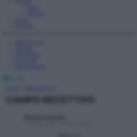
Fitness
Sport
Esercizi
Video
Podcast
Medicina AZ
Farmaci
Calcolatori
Oroscopo
Abbonamenti
Facebook
X
Instagram
Home
»
Medicina A-Z
CAMPO RECETTIVO
Redazione Starbene
1 Gennaio 2025 – Lettura 1 minuto
Seguici su