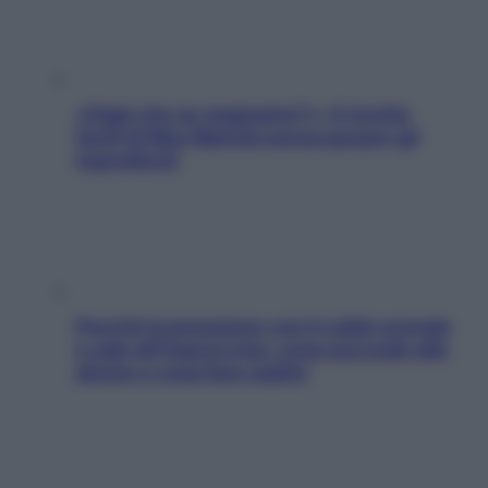
«Oggi che se magnamo?»: 4 ricette
facili di Max Mariola senza pesare gli
ingredienti
Perché la pressione con il caldo scende
e sale all’improvviso: cosa succede alle
donne e cosa fare subito