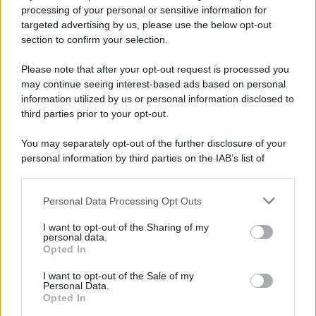
Privacy Policy
processing of your personal or sensitive information for
Cookie Policy
targeted advertising by us, please use the below opt-out
Note Legali
section to confirm your selection.
Preferenze Privacy
Please note that after your opt-out request is processed you
may continue seeing interest-based ads based on personal
information utilized by us or personal information disclosed to
third parties prior to your opt-out.
You may separately opt-out of the further disclosure of your
personal information by third parties on the IAB’s list of
downstream participants.
Personal Data Processing Opt Outs
This information may also be disclosed by us to third parties
on the IAB’s List of Downstream Participants that may further
I want to opt-out of the Sharing of my
disclose it to other third parties.
personal data.
Opted In
Please note that this website/app uses one or more Google
services and may gather and store information including but
I want to opt-out of the Sale of my
Personal Data.
not limited to your visit or usage behaviour. You may click to
Opted In
grant or deny consent to Google and its third-party tags to