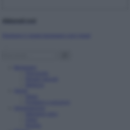
Abbonati ora!
Starbene ti regala benessere ogni mese!
Benessere
Psicologia
Rimedi naturali
Bellezza
Salute
News
Problemi e soluzioni
Alimentazione
Mangiare sano
Diete
Ricette