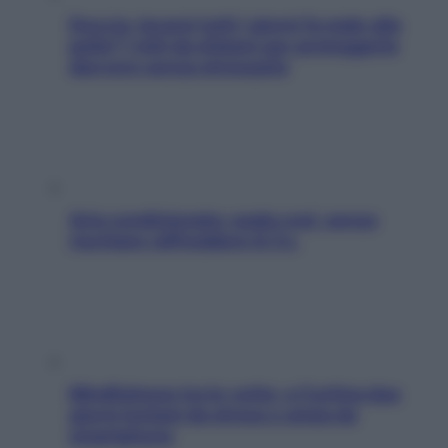
Doccia, lavarsi tutti i giorni fa male alla
pelle? I miti da sfatare per proteggerla
davvero senza stressarla
Aria condizionata: usala così, senza
rischiare raffreddore & Co.
Mindfulness tra le vette: a Cortina due
giorni lontani da stress e ansia da
smartphone