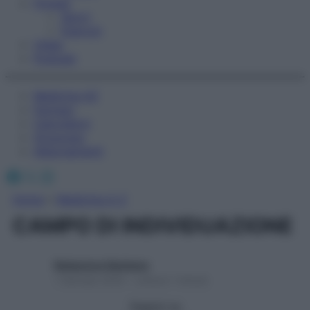
Fitness
Sport
Esercizi
Video
Podcast
Medicina AZ
Farmaci
Calcolatori
Oroscopo
Abbonamenti
Facebook
X
Instagram
Home
»
Medicina A-Z
CAMPO DI INDIVIDUAZIONE
Redazione Starbene
1 Gennaio 2025 – Lettura 1 minuto
Seguici su