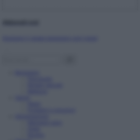
Abbonati ora!
Starbene ti regala benessere ogni mese!
Benessere
Psicologia
Rimedi naturali
Bellezza
Salute
News
Problemi e soluzioni
Alimentazione
Mangiare sano
Diete
Ricette