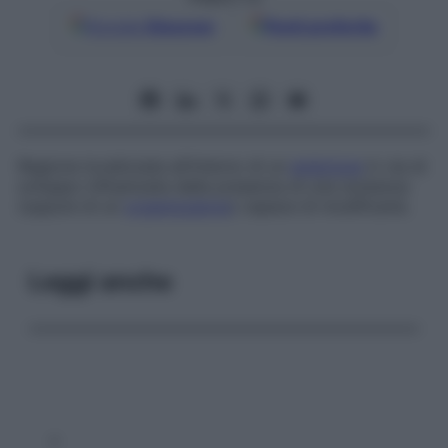
Google
Discover
Fonti preferite
Regione localizzata all’interno di un
embrione
in via di
sviluppo influenzata dalla presenza di una sostanza
(oppure di un
organizzatore
) capace di modificarla.
Leggi anche