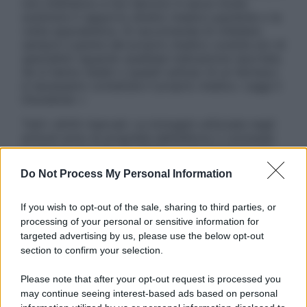
non intendono e non devono in alcun modo
sostituire il rapporto diretto medico-paziente o la
visita specialistica. Si raccomanda di chiedere
sempre il parere del proprio medico curante e/o di
specialisti riguardo qualsiasi indicazione riportata.
Se si hanno dubbi o quesiti sull’uso di un farmaco
è necessario contattare il proprio medico. Leggi il
Disclaimer »
Tutti i diritti riservati. Le immagini utilizzate negli
articoli sono di proprietà dell’editore o concesse
in licenza per l’uso. È vietata la riproduzione non
autorizzata.
Do Not Process My Personal Information
If you wish to opt-out of the sale, sharing to third parties, or
processing of your personal or sensitive information for
Informativa
targeted advertising by us, please use the below opt-out
Privacy Policy
section to confirm your selection.
Cookie Policy
Note Legali
Please note that after your opt-out request is processed you
Preferenze Privacy
may continue seeing interest-based ads based on personal