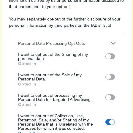
information utilized by us or personal information disclosed to
third parties prior to your opt-out.
You may separately opt-out of the further disclosure of your
personal information by third parties on the IAB’s list of
downstream participants.
Personal Data Processing Opt Outs
This information may also be disclosed by us to third parties
on the IAB’s List of Downstream Participants that may further
I want to opt-out of the Sharing of my
disclose it to other third parties.
personal data.
Opted In
Please note that this website/app uses one or more Google
services and may gather and store information including but
I want to opt-out of the Sale of my
Personal Data.
not limited to your visit or usage behaviour. You may click to
Opted In
grant or deny consent to Google and its third-party tags to
use your data for below specified purposes in below Google
I want to opt-out of processing my
consent section.
Personal Data for Targeted Advertising.
Opted In
I want to opt-out of Collection, Use,
Retention, Sale, and/or Sharing of my
Personal Data that Is Unrelated with the
Purposes for which it was collected.