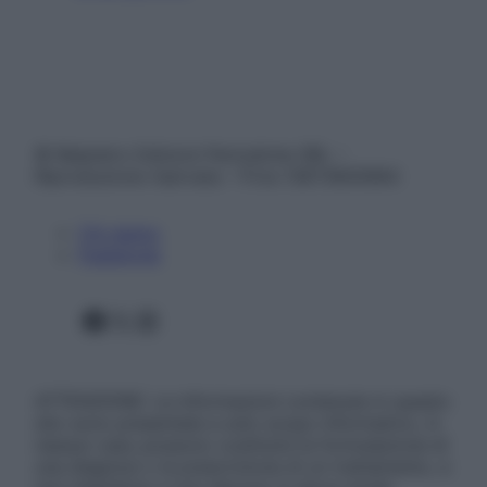
© Belpietro Edizioni Periodiche SRL –
Riproduzione riservata – P.Iva 13673600964
Chi siamo
Pubblicità
Facebook
X
Instagram
ATTENZIONE: Le informazioni contenute in questo
sito sono presentate a solo scopo informativo, in
nessun caso possono costituire la formulazione di
una diagnosi o la prescrizione di un trattamento, e