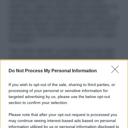
non intendono e non devono in alcun modo
sostituire il rapporto diretto medico-paziente o la
visita specialistica. Si raccomanda di chiedere
sempre il parere del proprio medico curante e/o di
specialisti riguardo qualsiasi indicazione riportata.
Se si hanno dubbi o quesiti sull’uso di un farmaco
è necessario contattare il proprio medico. Leggi il
Disclaimer »
Tutti i diritti riservati. Le immagini utilizzate negli
articoli sono di proprietà dell’editore o concesse
in licenza per l’uso. È vietata la riproduzione non
autorizzata.
Do Not Process My Personal Information
If you wish to opt-out of the sale, sharing to third parties, or
processing of your personal or sensitive information for
Informativa
targeted advertising by us, please use the below opt-out
Privacy Policy
section to confirm your selection.
Cookie Policy
Note Legali
Please note that after your opt-out request is processed you
Preferenze Privacy
may continue seeing interest-based ads based on personal
information utilized by us or personal information disclosed to