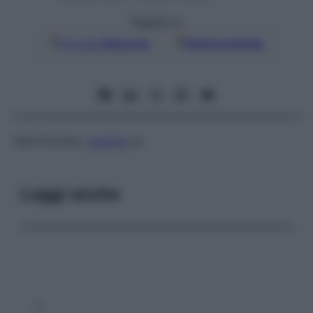
Seguici su
Google
Discover
Fonti preferite
Vedi Perthes,
malattia
di
Leggi anche