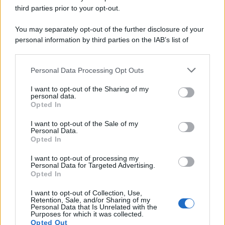
third parties prior to your opt-out.
You may separately opt-out of the further disclosure of your
personal information by third parties on the IAB’s list of
downstream participants.
Personal Data Processing Opt Outs
This information may also be disclosed by us to third parties
on the IAB’s List of Downstream Participants that may further
I want to opt-out of the Sharing of my
disclose it to other third parties.
personal data.
Opted In
Please note that this website/app uses one or more Google
services and may gather and store information including but
I want to opt-out of the Sale of my
Personal Data.
not limited to your visit or usage behaviour. You may click to
Opted In
grant or deny consent to Google and its third-party tags to
use your data for below specified purposes in below Google
I want to opt-out of processing my
consent section.
Personal Data for Targeted Advertising.
Opted In
I want to opt-out of Collection, Use,
Retention, Sale, and/or Sharing of my
Personal Data that Is Unrelated with the
Purposes for which it was collected.
Opted Out