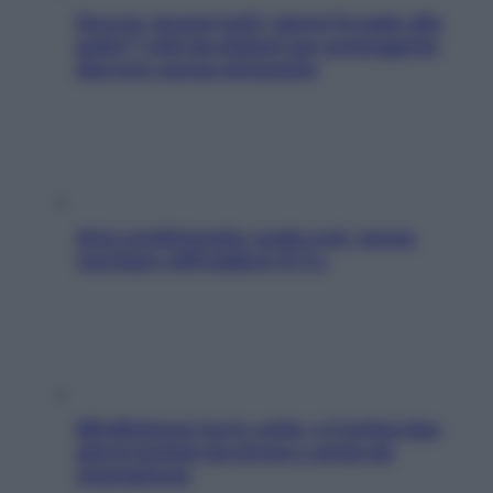
Doccia, lavarsi tutti i giorni fa male alla
pelle? I miti da sfatare per proteggerla
davvero senza stressarla
Aria condizionata: usala così, senza
rischiare raffreddore & Co.
Mindfulness tra le vette: a Cortina due
giorni lontani da stress e ansia da
smartphone