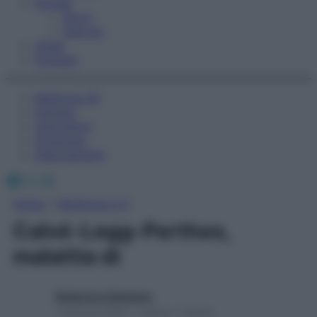
Fitness
Sport
Esercizi
Video
Podcast
Medicina AZ
Farmaci
Calcolatori
Oroscopo
Abbonamenti
Facebook
X
Instagram
Home
»
Medicina A-Z
Calvé-Legg-Perthes,
malattia di
Redazione Starbene
1 Gennaio 2025 – Lettura 1 minuto