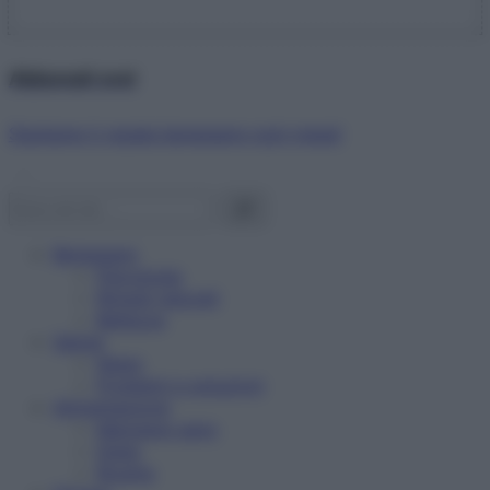
Abbonati ora!
Starbene ti regala benessere ogni mese!
Benessere
Psicologia
Rimedi naturali
Bellezza
Salute
News
Problemi e soluzioni
Alimentazione
Mangiare sano
Diete
Ricette