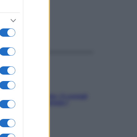
ggi anche
Sicurezza al volante: i 5 consigli
dell’ex pilota di Formula 1