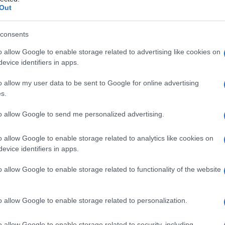
nale
Out
consents
o allow Google to enable storage related to advertising like cookies on
Le
evice identifiers in apps.
ti preferite
o allow my user data to be sent to Google for online advertising
s.
to allow Google to send me personalized advertising.
o allow Google to enable storage related to analytics like cookies on
evice identifiers in apps.
ende la
formazione
nelle urine di concrezioni compatte
un’eccessiva concentrazione nell’
urina
di alcune
o allow Google to enable storage related to functionality of the website
lli.
i maschi di età compresa tra 30 e 60 anni: si stima
o allow Google to enable storage related to personalization.
to problema, con un “picco” intorno al 10% nei
iferendoci al nostro Paese, da 3 a 5 milioni di italiani
o allow Google to enable storage related to security, including