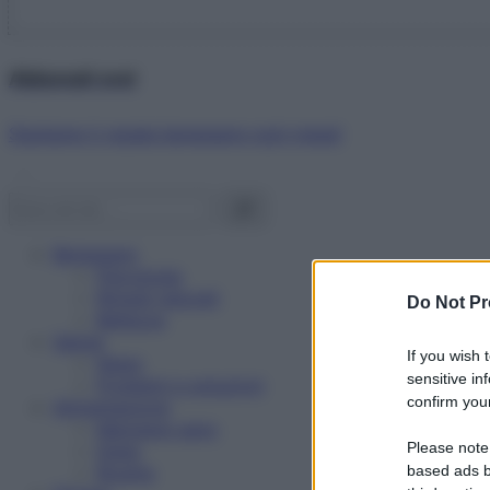
Abbonati ora!
Starbene ti regala benessere ogni mese!
Benessere
Psicologia
Rimedi naturali
Do Not Pr
Bellezza
Salute
If you wish 
News
sensitive in
Problemi e soluzioni
confirm your
Alimentazione
Mangiare sano
Please note
Diete
Ricette
based ads b