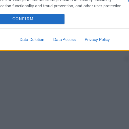
coli renali
nel corso della loro
vita
. A questo dato va
 frequenti per questa
patologia
: in un paziente su 5 la
cation functionality and fraud prevention, and other user protection.
rsi nell’
arco
dei primi 2 anni.
CONFIRM
pontaneamente, naturalmente quando le loro
 a 9 mm circa) da permettere il
passaggio
attraverso
Data Deletion
Data Access
Privacy Policy