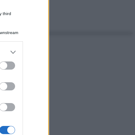
 third
Downstream
er and store
to grant or
ed purposes