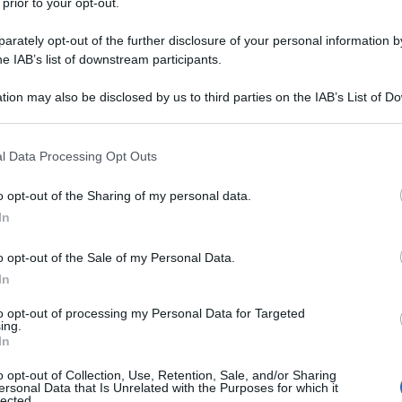
 prior to your opt-out.
rately opt-out of the further disclosure of your personal information by
he IAB’s list of downstream participants.
tion may also be disclosed by us to third parties on the IAB’s List of 
 that may further disclose it to other third parties.
 that this website/app uses one or more Google services and may gath
l Data Processing Opt Outs
including but not limited to your visit or usage behaviour. You may click 
 to Google and its third-party tags to use your data for below specifi
o opt-out of the Sharing of my personal data.
ogle consent section.
In
o opt-out of the Sale of my Personal Data.
In
to opt-out of processing my Personal Data for Targeted
ing.
In
o opt-out of Collection, Use, Retention, Sale, and/or Sharing
ersonal Data that Is Unrelated with the Purposes for which it
lected.