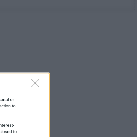
sonal or
ection to
nterest-
closed to