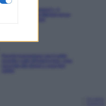
«Oggi che se magnamo?»: 4
ricette facili di Max Mariola senza
pesare gli ingredienti
Perché la pressione con il caldo
scende e sale all’improvviso: cosa
succede alle donne e cosa fare
subito
Chi siamo
Pubblicità