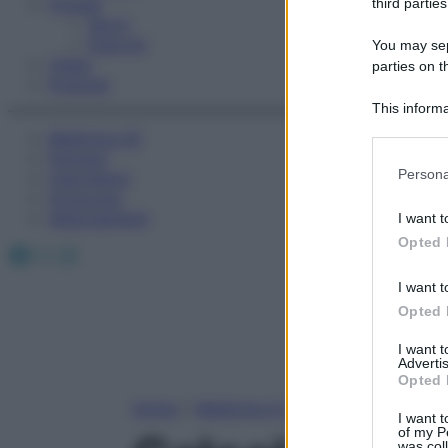
Fitness
third parties
Sport
Esercizi
You may sepa
Video
parties on t
Podcast
This informa
Participants
Medicina AZ
Farmaci
Please note
Persona
Calcolatori
information 
Oroscopo
deny consent
Abbonamenti
I want t
in below Go
Opted 
Facebook
X
Instagram
I want t
Opted 
I want 
Advertis
Opted 
Home
»
Medicina A-Z
I want t
of my P
was col