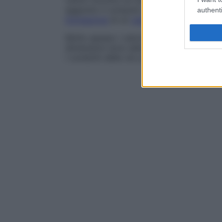
vanno incontro al rischio di sviluppare
cal
aggiunto il computo delle recidive, molto
authenti
formazione
di un
calcolo
renale può ripete
Molto spesso i calcoli vengono espulsi s
dimensioni sono abbastanza piccole (fino
i condotti delle vie urinarie.