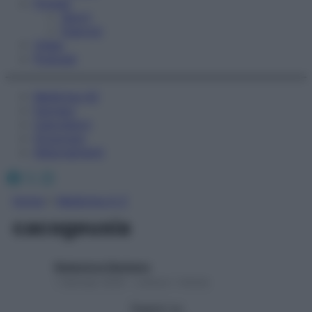
Fitness
Sport
Esercizi
Video
Podcast
Medicina AZ
Farmaci
Calcolatori
Oroscopo
Abbonamenti
Facebook
X
Instagram
Home
»
Medicina A-Z
cacogeusia
Redazione Starbene
1 Gennaio 2025 – Lettura 1 minuto
Seguici su