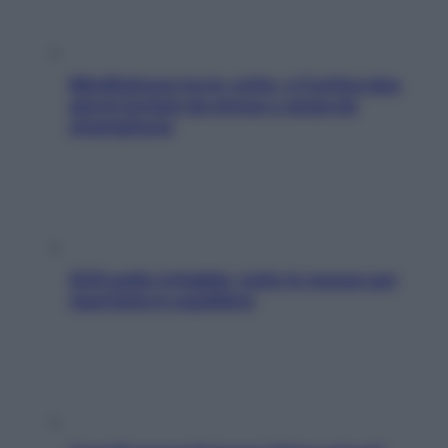
Mindfulness tra le vette: a Cortina due
giorni lontani da stress e ansia da
smartphone
SOS pelle irritabile: tutte le mosse per
riportarla in equilibrio