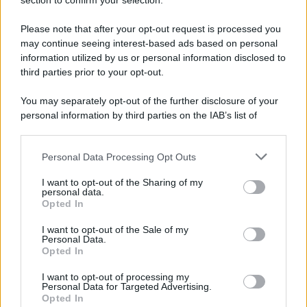
Note Legali
section to confirm your selection.
Preferenze Privacy
Please note that after your opt-out request is processed you
may continue seeing interest-based ads based on personal
information utilized by us or personal information disclosed to
third parties prior to your opt-out.
You may separately opt-out of the further disclosure of your
personal information by third parties on the IAB’s list of
downstream participants.
Personal Data Processing Opt Outs
This information may also be disclosed by us to third parties
on the IAB’s List of Downstream Participants that may further
I want to opt-out of the Sharing of my
disclose it to other third parties.
personal data.
Opted In
Please note that this website/app uses one or more Google
services and may gather and store information including but
I want to opt-out of the Sale of my
Personal Data.
not limited to your visit or usage behaviour. You may click to
Opted In
grant or deny consent to Google and its third-party tags to
use your data for below specified purposes in below Google
I want to opt-out of processing my
consent section.
Personal Data for Targeted Advertising.
Opted In