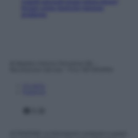
Capelli spezzati lungo l’attaccatura?
Scopri come risolvere l’annoso
problema
© Belpietro Edizioni Periodiche SRL –
Riproduzione riservata – P.Iva 13673600964
Chi siamo
Pubblicità
Facebook
X
Instagram
ATTENZIONE: Le informazioni contenute in questo