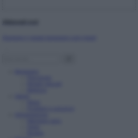
Abbonati ora!
Starbene ti regala benessere ogni mese!
Benessere
Psicologia
Rimedi naturali
Bellezza
Salute
News
Problemi e soluzioni
Alimentazione
Mangiare sano
Diete
Ricette