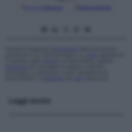
Google
Discover
Fonti preferite
Varietà di disgeusia (
perversione
della percezione
gustativa) in cui viene percepito un
gusto
sgradevole
in assenza dello
stimolo
corrispondente. Questa
patologia
può insorgere in seguito a disturbi
psicologici o annunciare, come “sensazione di
avvertimento”, un’
epilessia
del
lobo
temporale.
Leggi anche