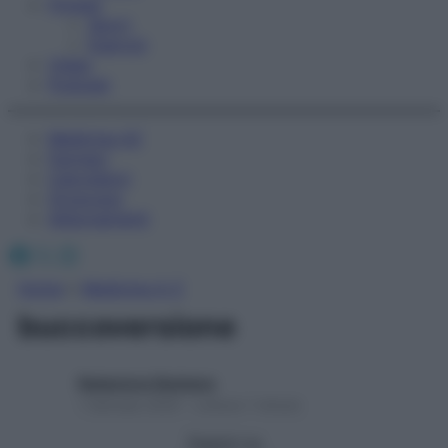
Fitness
Sport
Esercizi
Video
Podcast
Medicina AZ
Farmaci
Calcolatori
Oroscopo
Abbonamenti
Facebook
X
Instagram
Home
»
Medicina A-Z
buccoversione
Redazione Starbene
1 Gennaio 2025 – Lettura 1 minuto
Seguici su