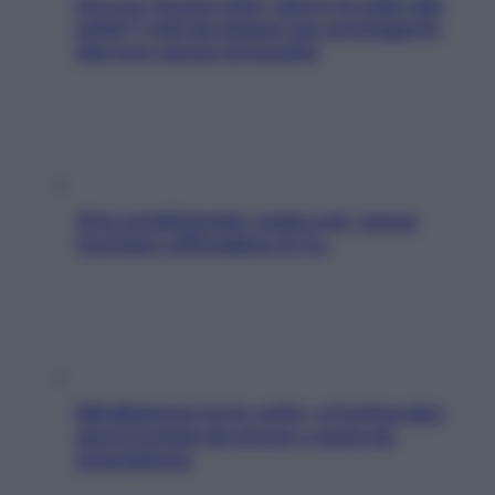
Doccia, lavarsi tutti i giorni fa male alla
pelle? I miti da sfatare per proteggerla
davvero senza stressarla
Aria condizionata: usala così, senza
rischiare raffreddore & Co.
Mindfulness tra le vette: a Cortina due
giorni lontani da stress e ansia da
smartphone