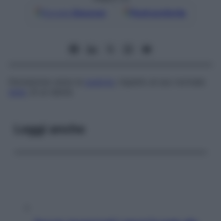
Google
Discover
Fonti preferite
Deviazione verso la
guancia
, rispetto al suo normale
asse
, di un dente.
Leggi anche