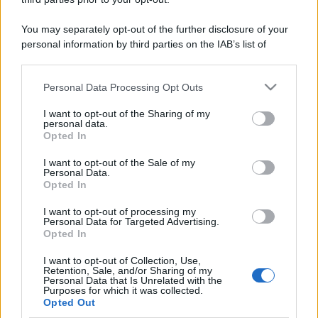
You may separately opt-out of the further disclosure of your
personal information by third parties on the IAB’s list of
downstream participants.
Personal Data Processing Opt Outs
This information may also be disclosed by us to third parties
on the IAB’s List of Downstream Participants that may further
I want to opt-out of the Sharing of my
disclose it to other third parties.
personal data.
Opted In
Please note that this website/app uses one or more Google
services and may gather and store information including but
I want to opt-out of the Sale of my
Personal Data.
not limited to your visit or usage behaviour. You may click to
Opted In
grant or deny consent to Google and its third-party tags to
use your data for below specified purposes in below Google
I want to opt-out of processing my
consent section.
Personal Data for Targeted Advertising.
Opted In
I want to opt-out of Collection, Use,
Retention, Sale, and/or Sharing of my
Personal Data that Is Unrelated with the
Purposes for which it was collected.
Opted Out