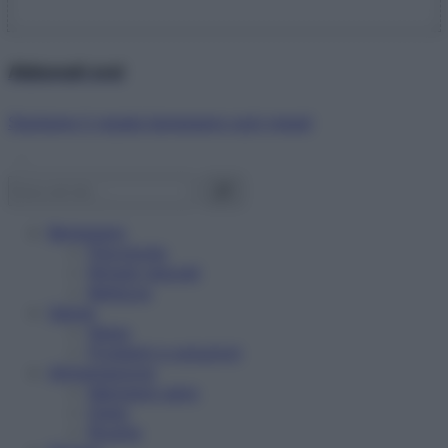
Abbonati ora!
Starbene ti regala benessere ogni mese!
Benessere
Psicologia
Rimedi naturali
Bellezza
Salute
News
Problemi e soluzioni
Alimentazione
Mangiare sano
Diete
Ricette