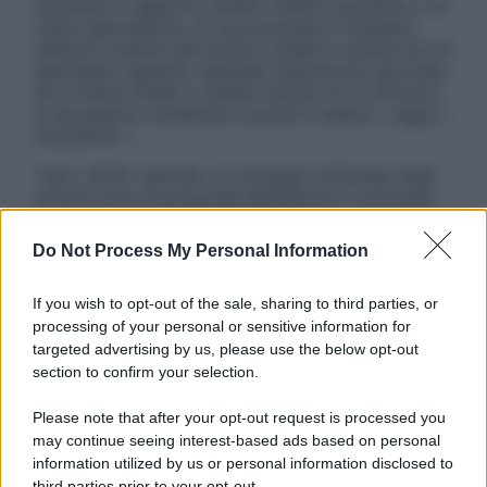
sostituire il rapporto diretto medico-paziente o la
visita specialistica. Si raccomanda di chiedere
sempre il parere del proprio medico curante e/o di
specialisti riguardo qualsiasi indicazione riportata.
Se si hanno dubbi o quesiti sull’uso di un farmaco
è necessario contattare il proprio medico. Leggi il
Disclaimer »
Tutti i diritti riservati. Le immagini utilizzate negli
articoli sono di proprietà dell’editore o concesse
in licenza per l’uso. È vietata la riproduzione non
autorizzata.
Do Not Process My Personal Information
If you wish to opt-out of the sale, sharing to third parties, or
processing of your personal or sensitive information for
Informativa
targeted advertising by us, please use the below opt-out
Privacy Policy
section to confirm your selection.
Cookie Policy
Note Legali
Please note that after your opt-out request is processed you
Preferenze Privacy
may continue seeing interest-based ads based on personal
information utilized by us or personal information disclosed to
third parties prior to your opt-out.