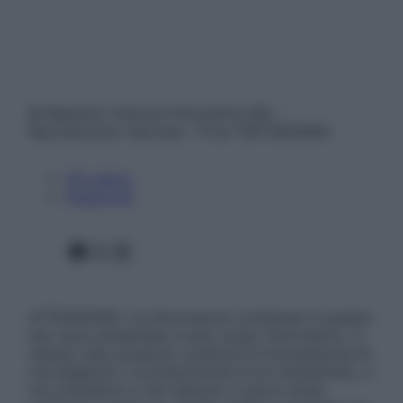
© Belpietro Edizioni Periodiche SRL –
Riproduzione riservata – P.Iva 13673600964
Chi siamo
Pubblicità
Facebook
X
Instagram
ATTENZIONE: Le informazioni contenute in questo
sito sono presentate a solo scopo informativo, in
nessun caso possono costituire la formulazione di
una diagnosi o la prescrizione di un trattamento, e
non intendono e non devono in alcun modo