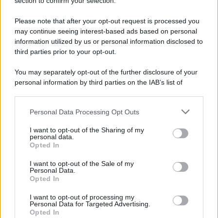
Note Legali
section to confirm your selection.
Preferenze Privacy
Please note that after your opt-out request is processed you
may continue seeing interest-based ads based on personal
information utilized by us or personal information disclosed to
third parties prior to your opt-out.
You may separately opt-out of the further disclosure of your
personal information by third parties on the IAB’s list of
downstream participants.
Personal Data Processing Opt Outs
This information may also be disclosed by us to third parties
on the IAB’s List of Downstream Participants that may further
I want to opt-out of the Sharing of my
disclose it to other third parties.
personal data.
Opted In
Please note that this website/app uses one or more Google
services and may gather and store information including but
I want to opt-out of the Sale of my
Personal Data.
not limited to your visit or usage behaviour. You may click to
Opted In
grant or deny consent to Google and its third-party tags to
use your data for below specified purposes in below Google
I want to opt-out of processing my
consent section.
Personal Data for Targeted Advertising.
Opted In