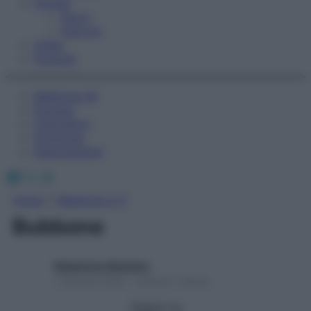
Fitness
Sport
Esercizi
Video
Podcast
Medicina AZ
Farmaci
Calcolatori
Oroscopo
Abbonamenti
Facebook
X
Instagram
Home
»
Medicina A-Z
Bubbone
Redazione Starbene
1 Gennaio 2025 – Lettura 1 minuto
Seguici su