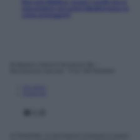
Non solo Maldive: scopri i coralli che si
nascondono nel nostro Mediterraneo (e
come proteggerli)
© Belpietro Edizioni Periodiche SRL –
Riproduzione riservata – P.Iva 13673600964
Chi siamo
Pubblicità
Facebook
X
Instagram
ATTENZIONE: Le informazioni contenute in questo