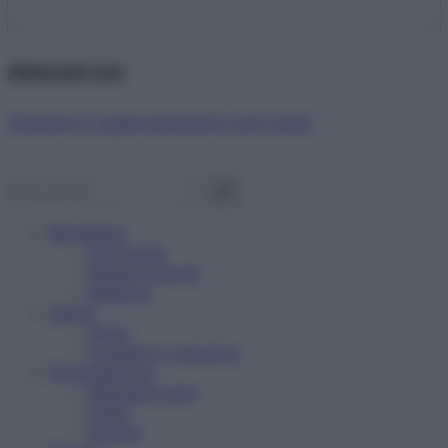
Abbonati ora!
Starbene ti regala benessere ogni mese!
Benessere
Psicologia
Rimedi naturali
Bellezza
Salute
News
Problemi e soluzioni
Alimentazione
Mangiare sano
Diete
Ricette