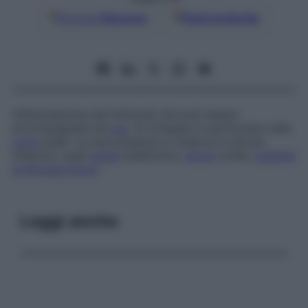
Google
Discover
Fonti preferite
Infiammazione dei linfonodi che può essere
accompagnata da
pus
. Si sviluppa in particolare nella
zona
anale. La sua presenza si osserva in alcune
infezioni, quali
peste
bubbonica,
ulcera
molle,
malattia
di Nicolas-Favre
.
Leggi anche