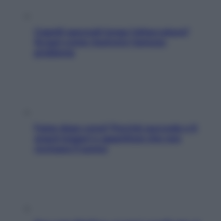
Capelli spezzati lungo l’attaccatura?
Scopri come risolvere l’annoso
problema
Fame dopo cena? Perché succede e 6
snack leggeri e appetitosi che non
rovinano il sonno