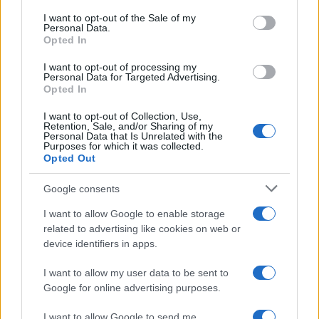
services and may gather and store information including but
I want to opt-out of the Sale of my
Personal Data.
not limited to your visit or usage behaviour. You may click to
Opted In
grant or deny consent to Google and its third-party tags to
use your data for below specified purposes in below Google
I want to opt-out of processing my
consent section.
Personal Data for Targeted Advertising.
Opted In
I want to opt-out of Collection, Use,
Retention, Sale, and/or Sharing of my
Personal Data that Is Unrelated with the
Purposes for which it was collected.
Opted Out
Google consents
I want to allow Google to enable storage
related to advertising like cookies on web or
device identifiers in apps.
I want to allow my user data to be sent to
Google for online advertising purposes.
I want to allow Google to send me