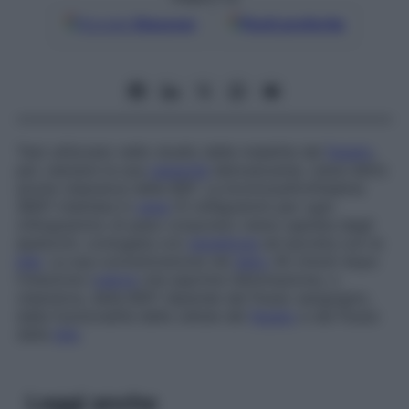
Google
Discover
Fonti preferite
Test utilizzato nello studio delle malattie del
fegato
,
per valutare la sua
capacità
detossicante; viene detto
anche
clearance della BSF
. La bromosulfonftaleina
(BSF) iniettata in
vena
(5 milligrammi per ogni
chilogrammo di peso corporeo) viene captata dagli
epatociti, coniugata con
glutatione
ed escreta con la
bile
. La sua concentrazione nel
siero
45 minuti dopo
l’iniezione (
valore
che esprime l’eliminazione, o
clearance
, della BSF) dipende dal flusso sanguigno,
dalla funzionalità delle cellule del
fegato
e dal flusso
della
bile
.
Leggi anche