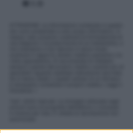
Facebook
X
Instagram
ATTENZIONE: Le informazioni contenute in questo
sito sono presentate a solo scopo informativo, in
nessun caso possono costituire la formulazione di
una diagnosi o la prescrizione di un trattamento, e
non intendono e non devono in alcun modo
sostituire il rapporto diretto medico-paziente o la
visita specialistica. Si raccomanda di chiedere
sempre il parere del proprio medico curante e/o di
specialisti riguardo qualsiasi indicazione riportata.
Se si hanno dubbi o quesiti sull’uso di un farmaco
è necessario contattare il proprio medico. Leggi il
Disclaimer »
Tutti i diritti riservati. Le immagini utilizzate negli
articoli sono di proprietà dell’editore o concesse
in licenza per l’uso. È vietata la riproduzione non
autorizzata.