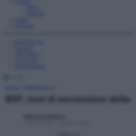
Fitness
Sport
Esercizi
Video
Podcast
Medicina AZ
Farmaci
Calcolatori
Oroscopo
Abbonamenti
Facebook
X
Instagram
Home
»
Medicina A-Z
BSF, test di escrezione della
Redazione Starbene
1 Gennaio 2025 – Lettura 1 minuto
Seguici su