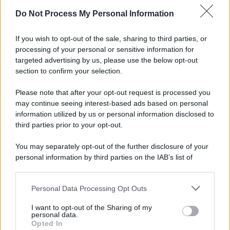
Do Not Process My Personal Information
Informativa
Privacy Policy
If you wish to opt-out of the sale, sharing to third parties, or
Cookie Policy
processing of your personal or sensitive information for
Note Legali
targeted advertising by us, please use the below opt-out
Preferenze Privacy
section to confirm your selection.
Please note that after your opt-out request is processed you
may continue seeing interest-based ads based on personal
information utilized by us or personal information disclosed to
third parties prior to your opt-out.
You may separately opt-out of the further disclosure of your
personal information by third parties on the IAB’s list of
downstream participants.
Personal Data Processing Opt Outs
This information may also be disclosed by us to third parties
on the IAB’s List of Downstream Participants that may further
I want to opt-out of the Sharing of my
disclose it to other third parties.
personal data.
Opted In
Please note that this website/app uses one or more Google