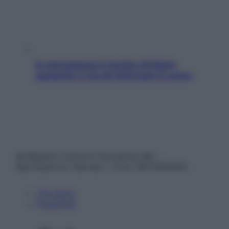
In menopausa il rischio d’infarto
aumenta: è ora di rinforzare il cuore
© Belpietro Edizioni Periodiche SRL –
Riproduzione riservata – P.Iva 13673600964
Chi siamo
Pubblicità