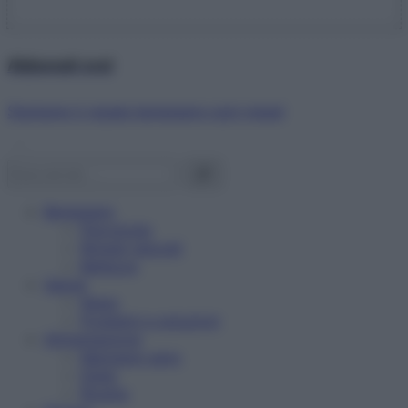
Abbonati ora!
Starbene ti regala benessere ogni mese!
Benessere
Psicologia
Rimedi naturali
Bellezza
Salute
News
Problemi e soluzioni
Alimentazione
Mangiare sano
Diete
Ricette