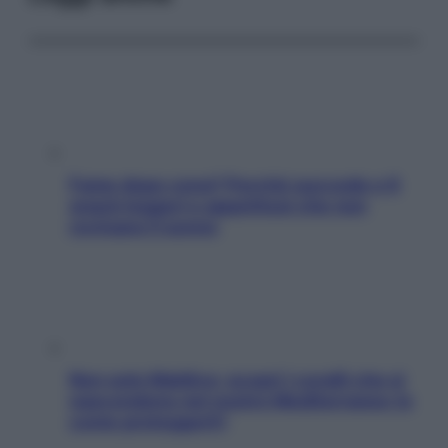
Fame dopo cena? Perché succede e 6
snack leggeri e appetitosi che non
rovinano il sonno
Non solo Maldive: scopri i coralli che si
nascondono nel nostro Mediterraneo (e
come proteggerli)