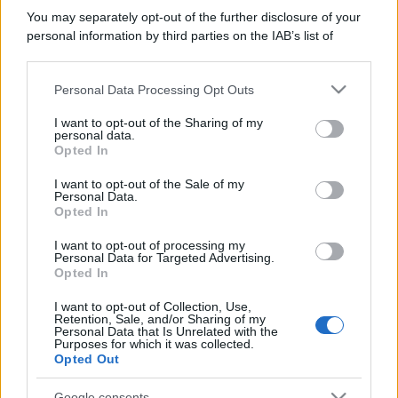
You may separately opt-out of the further disclosure of your
personal information by third parties on the IAB’s list of
downstream participants.
Personal Data Processing Opt Outs
This information may also be disclosed by us to third parties
on the IAB’s List of Downstream Participants that may further
I want to opt-out of the Sharing of my
disclose it to other third parties.
personal data.
Opted In
Please note that this website/app uses one or more Google
services and may gather and store information including but
I want to opt-out of the Sale of my
Personal Data.
not limited to your visit or usage behaviour. You may click to
Opted In
grant or deny consent to Google and its third-party tags to
use your data for below specified purposes in below Google
I want to opt-out of processing my
consent section.
Personal Data for Targeted Advertising.
Opted In
I want to opt-out of Collection, Use,
Retention, Sale, and/or Sharing of my
Personal Data that Is Unrelated with the
Purposes for which it was collected.
Opted Out
Google consents