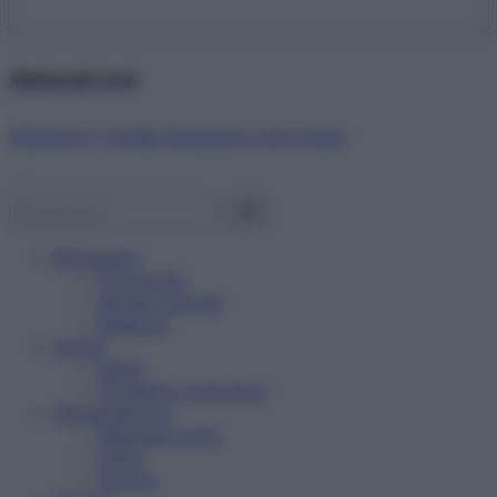
Abbonati ora!
Starbene ti regala benessere ogni mese!
Benessere
Psicologia
Rimedi naturali
Bellezza
Salute
News
Problemi e soluzioni
Alimentazione
Mangiare sano
Diete
Ricette