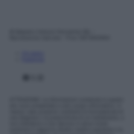
© Belpietro Edizioni Periodiche SRL –
Riproduzione riservata – P.Iva 13673600964
Chi siamo
Pubblicità
Facebook
X
Instagram
ATTENZIONE: Le informazioni contenute in questo
sito sono presentate a solo scopo informativo, in
nessun caso possono costituire la formulazione di
una diagnosi o la prescrizione di un trattamento, e
non intendono e non devono in alcun modo
sostituire il rapporto diretto medico-paziente o la