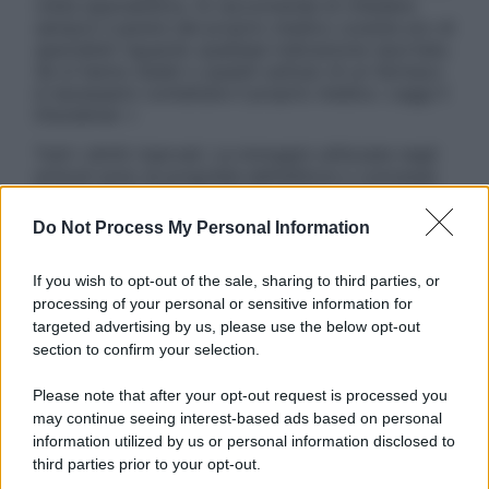
visita specialistica. Si raccomanda di chiedere
sempre il parere del proprio medico curante e/o di
specialisti riguardo qualsiasi indicazione riportata.
Se si hanno dubbi o quesiti sull’uso di un farmaco
è necessario contattare il proprio medico. Leggi il
Disclaimer »
Tutti i diritti riservati. Le immagini utilizzate negli
articoli sono di proprietà dell’editore o concesse
in licenza per l’uso. È vietata la riproduzione non
autorizzata.
Do Not Process My Personal Information
If you wish to opt-out of the sale, sharing to third parties, or
processing of your personal or sensitive information for
Informativa
targeted advertising by us, please use the below opt-out
Privacy Policy
section to confirm your selection.
Cookie Policy
Note Legali
Please note that after your opt-out request is processed you
Preferenze Privacy
may continue seeing interest-based ads based on personal
information utilized by us or personal information disclosed to
third parties prior to your opt-out.