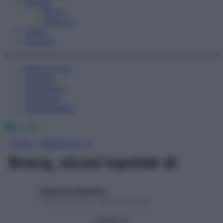
Fitness
Sport
Esercizi
Video
Podcast
Medicina AZ
Farmaci
Calcolatori
Oroscopo
Abbonamenti
Facebook
X
Instagram
Home
»
Medicina A-Z
Brocq, sicosi lupoide di
Redazione Starbene
1 Gennaio 2025 – Lettura 1 minuto
Seguici su