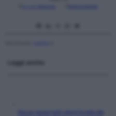
Google
Discover
Fonti preferite
Vedi Arnozan,
malattia
di
Leggi anche
Doccia, lavarsi tutti i giorni fa male alla