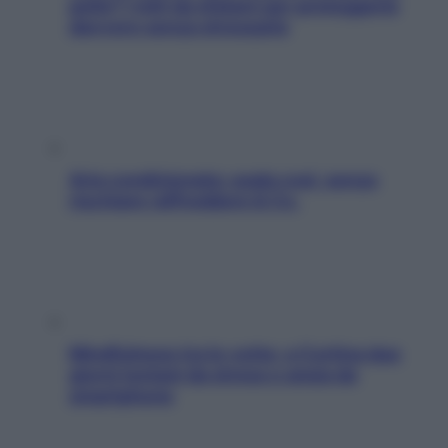
pelle? I miti da sfatare per proteggerla
davvero senza stressarla
Aria condizionata: usala così, senza
rischiare raffreddore & Co.
Mindfulness tra le vette: a Cortina due
giorni lontani da stress e ansia da
smartphone