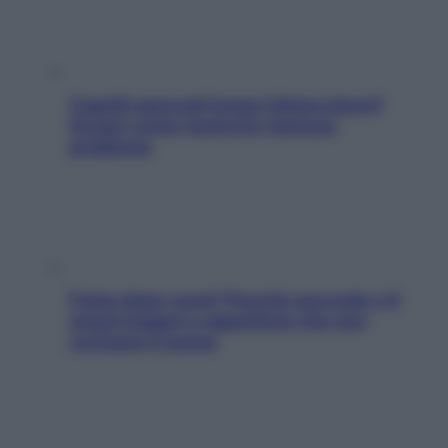
Capelli spezzati lungo l’attaccatura?
Scopri come risolvere l’annoso
problema
Fame dopo cena? Perché succede e 6
snack leggeri e appetitosi che non
rovinano il sonno