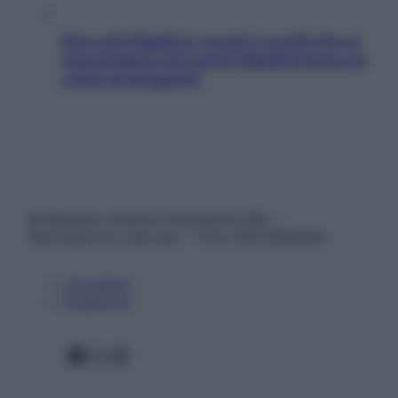
Non solo Maldive: scopri i coralli che si
nascondono nel nostro Mediterraneo (e
come proteggerli)
© Belpietro Edizioni Periodiche SRL –
Riproduzione riservata – P.Iva 13673600964
Chi siamo
Pubblicità
Facebook
X
Instagram