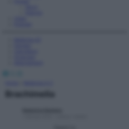
Fitness
Sport
Esercizi
Video
Podcast
Medicina AZ
Farmaci
Calcolatori
Oroscopo
Abbonamenti
Facebook
X
Instagram
Home
»
Medicina A-Z
Brachimelia
Redazione Starbene
1 Gennaio 2025 – Lettura 1 minuto
Seguici su