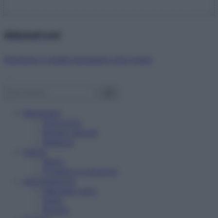
Abbonati ora!
Starbene ti regala benessere ogni mese!
Benessere
Psicologia
Rimedi naturali
Bellezza
Salute
News
Problemi e soluzioni
Alimentazione
Mangiare sano
Diete
Ricette