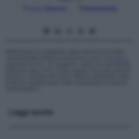
Google
Discover
Fonti preferite
Malformazione congenita, detta anche
micromelia
,
caratterizzata dall’accorciamento di uno o più
arti
o
segmenti di arto. Un soggetto colpito da brachimelia
presenta ossa corte, tozze, spesso incurvate (alcune
possono mancare del tutto). Rientra nell’ambito delle
sindromi caratterizzate dalla coesistenza di diverse
malformazioni.
Leggi anche