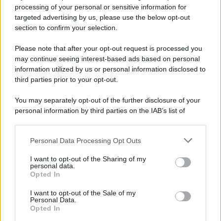
Privacy Policy
processing of your personal or sensitive information for
Cookie Policy
targeted advertising by us, please use the below opt-out
Note Legali
section to confirm your selection.
Preferenze Privacy
Please note that after your opt-out request is processed you
may continue seeing interest-based ads based on personal
information utilized by us or personal information disclosed to
third parties prior to your opt-out.
You may separately opt-out of the further disclosure of your
personal information by third parties on the IAB’s list of
downstream participants.
Personal Data Processing Opt Outs
This information may also be disclosed by us to third parties
on the IAB’s List of Downstream Participants that may further
I want to opt-out of the Sharing of my
disclose it to other third parties.
personal data.
Opted In
Please note that this website/app uses one or more Google
services and may gather and store information including but
I want to opt-out of the Sale of my
Personal Data.
not limited to your visit or usage behaviour. You may click to
Opted In
grant or deny consent to Google and its third-party tags to