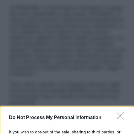
ATTENZIONE: Le informazioni contenute in questo
sito sono presentate a solo scopo informativo, in
nessun caso possono costituire la formulazione di
una diagnosi o la prescrizione di un trattamento, e
non intendono e non devono in alcun modo
sostituire il rapporto diretto medico-paziente o la
visita specialistica. Si raccomanda di chiedere
sempre il parere del proprio medico curante e/o di
specialisti riguardo qualsiasi indicazione riportata.
Se si hanno dubbi o quesiti sull’uso di un farmaco
è necessario contattare il proprio medico. Leggi il
Disclaimer »
Tutti i diritti riservati. Le immagini utilizzate negli
articoli sono di proprietà dell’editore o concesse
in licenza per l’uso. È vietata la riproduzione non
autorizzata.
Do Not Process My Personal Information
Informativa
If you wish to opt-out of the sale, sharing to third parties, or