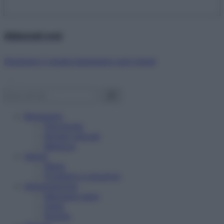
Abbonati ora!
Starbene ti regala benessere ogni mese!
Benessere
Psicologia
Rimedi naturali
Bellezza
Salute
News
Problemi e soluzioni
Alimentazione
Mangiare sano
Diete
Ricette