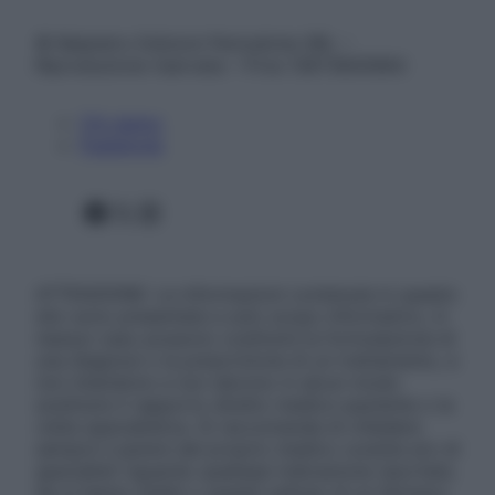
© Belpietro Edizioni Periodiche SRL –
Riproduzione riservata – P.Iva 13673600964
Chi siamo
Pubblicità
Facebook
X
Instagram
ATTENZIONE: Le informazioni contenute in questo
sito sono presentate a solo scopo informativo, in
nessun caso possono costituire la formulazione di
una diagnosi o la prescrizione di un trattamento, e
non intendono e non devono in alcun modo
sostituire il rapporto diretto medico-paziente o la
visita specialistica. Si raccomanda di chiedere
sempre il parere del proprio medico curante e/o di
specialisti riguardo qualsiasi indicazione riportata.
Se si hanno dubbi o quesiti sull’uso di un farmaco