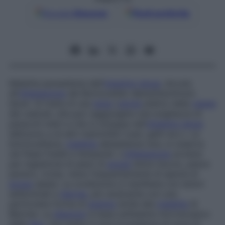
Google
Discover
Fonti preferite
Malattia parassitaria dell’
intestino tenue
, dovuta
all’
infestazione
del
Botriocefalo diphyllobothrium
latum
. Si tratta di una
tenia
(
verme
piatto) della
classe
dei cestodi, che può raggiungere una lunghezza di
parecchi metri e che si sviluppa nell’
intestino tenue
dell’uomo e di altri mammiferi (cani, gatti ecc.). La
botriocefalosi,
malattia
abbastanza rara, si osserva
nei Paesi freddi e temperati. L’
infestazione
avviene
per ingestione di pesci di
acqua
dolce (luccio, pesce
persico, trota), meno frequentemente di specie di
acqua
salata. La condizione si manifesta con dolori
addominali e
diarrea
, più raramente con una
particolare forma di
anemia
simile alla
malattia
di
Biermer. La
diagnosi
si basa sull’esame microscopico
delle
feci
, che mette in luce la presenza di uova di