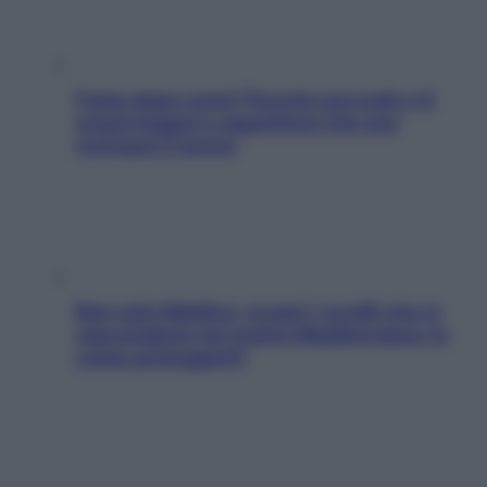
Fame dopo cena? Perché succede e 6
snack leggeri e appetitosi che non
rovinano il sonno
Non solo Maldive: scopri i coralli che si
nascondono nel nostro Mediterraneo (e
come proteggerli)