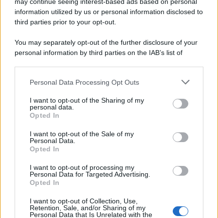
may continue seeing interest-based ads based on personal
information utilized by us or personal information disclosed to
third parties prior to your opt-out.
You may separately opt-out of the further disclosure of your
personal information by third parties on the IAB’s list of
downstream participants.
Personal Data Processing Opt Outs
This information may also be disclosed by us to third parties
on the IAB’s List of Downstream Participants that may further
I want to opt-out of the Sharing of my
disclose it to other third parties.
personal data.
Opted In
Please note that this website/app uses one or more Google
services and may gather and store information including but
I want to opt-out of the Sale of my
Personal Data.
not limited to your visit or usage behaviour. You may click to
Opted In
grant or deny consent to Google and its third-party tags to
use your data for below specified purposes in below Google
I want to opt-out of processing my
consent section.
Personal Data for Targeted Advertising.
Opted In
I want to opt-out of Collection, Use,
Retention, Sale, and/or Sharing of my
Personal Data that Is Unrelated with the