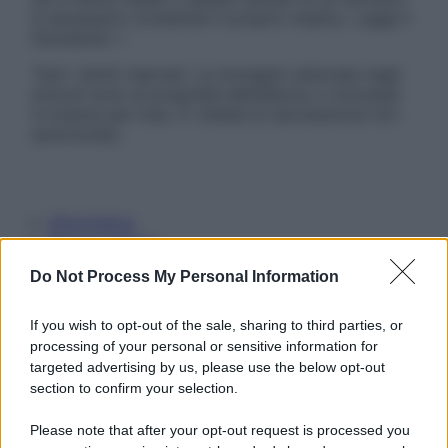
è necessario contattare il proprio medico. Leggi il
Disclaimer »
Tutti i diritti riservati. Le immagini utilizzate negli
articoli sono di proprietà dell’editore o concesse
in licenza per l’uso. È vietata la riproduzione non
autorizzata.
Informativa
Privacy Policy
Cookie Policy
Do Not Process My Personal Information
Note Legali
Preferenze Privacy
If you wish to opt-out of the sale, sharing to third parties, or
processing of your personal or sensitive information for
targeted advertising by us, please use the below opt-out
section to confirm your selection.
Please note that after your opt-out request is processed you