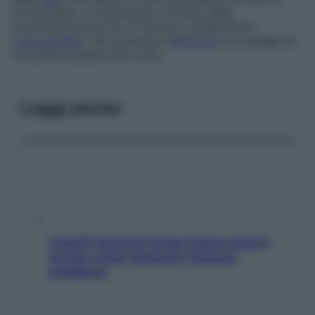
botriocefalo. Il trattamento consiste nella
somministrazione di un farmaco antielmintico
(
niclosamide
). Per prevenire l’
infezione
si consiglia di
consumare pesce ben cotto.
Leggi anche
Capelli spezzati lungo l’attaccatura?
Scopri come risolvere l’annoso
problema