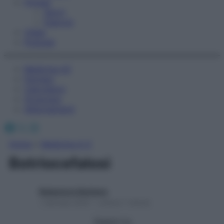
Fitness
Sport
Esercizi
Video
Podcast
Medicina AZ
Farmaci
Calcolatori
Oroscopo
Abbonamenti
Facebook
X
Instagram
Home
»
Medicina A-Z
Botriocefalosi
Redazione Starbene
1 Gennaio 2025 – Lettura 1 minuto
Seguici su