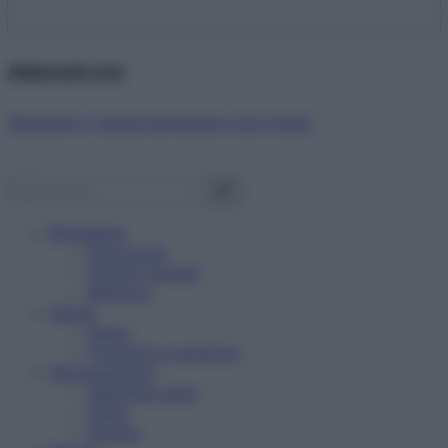
Abbonati ora!
Starbene ti regala benessere ogni mese!
Benessere
Psicologia
Rimedi naturali
Bellezza
Salute
News
Problemi e soluzioni
Alimentazione
Mangiare sano
Diete
Ricette