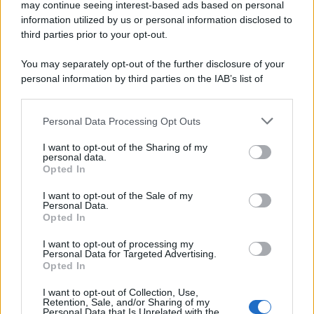
may continue seeing interest-based ads based on personal
information utilized by us or personal information disclosed to
third parties prior to your opt-out.
You may separately opt-out of the further disclosure of your
personal information by third parties on the IAB’s list of
downstream participants.
Personal Data Processing Opt Outs
This information may also be disclosed by us to third parties
on the IAB’s List of Downstream Participants that may further
I want to opt-out of the Sharing of my
disclose it to other third parties.
personal data.
Opted In
Please note that this website/app uses one or more Google
services and may gather and store information including but
I want to opt-out of the Sale of my
Personal Data.
not limited to your visit or usage behaviour. You may click to
Opted In
grant or deny consent to Google and its third-party tags to
use your data for below specified purposes in below Google
I want to opt-out of processing my
consent section.
Personal Data for Targeted Advertising.
Opted In
I want to opt-out of Collection, Use,
Retention, Sale, and/or Sharing of my
Personal Data that Is Unrelated with the