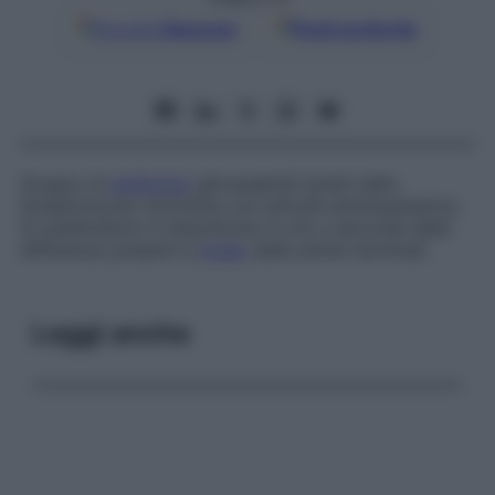
Google
Discover
Fonti preferite
Gruppo di
antibiotici
glicopeptidi isolati dallo
Streptomyces verticillus
con attività antineoplastica.
Si suddividono in bleomicine A e B, a seconda delle
differenze presenti a
livello
delle amine terminali.
Leggi anche