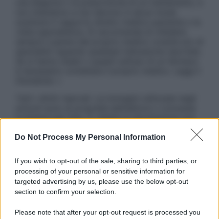
una diagnosi o la prescrizione di un trattamento, e
non intendono e non devono in alcun modo
sostituire il rapporto diretto medico-paziente o la
visita specialistica. Si raccomanda di chiedere
sempre il parere del proprio medico curante e/o di
specialisti riguardo qualsiasi indicazione riportata.
Se si hanno dubbi o quesiti sull’uso di un farmaco
è necessario contattare il proprio medico. Leggi il
Disclaimer »
Tutti i diritti riservati. Le immagini utilizzate negli
articoli sono di proprietà dell’editore o concesse
in licenza per l’uso. È vietata la riproduzione non
autorizzata.
Do Not Process My Personal Information
If you wish to opt-out of the sale, sharing to third parties, or
Informativa
processing of your personal or sensitive information for
Privacy Policy
targeted advertising by us, please use the below opt-out
Cookie Policy
section to confirm your selection.
Note Legali
Preferenze Privacy
Please note that after your opt-out request is processed you