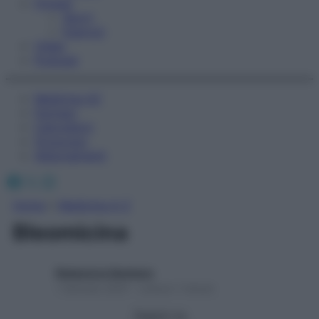
Fitness
Sport
Esercizi
Video
Podcast
Medicina AZ
Farmaci
Calcolatori
Oroscopo
Abbonamenti
Facebook
X
Instagram
Home
»
Medicina A-Z
Bleomicina
Redazione Starbene
1 Gennaio 2025 – Lettura 1 minuto
Seguici su