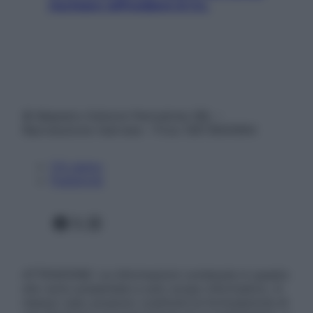
rischiare raffreddore & Co.
© Belpietro Edizioni Periodiche SRL –
Riproduzione riservata – P.Iva 13673600964
Chi siamo
Pubblicità
Facebook
X
Instagram
ATTENZIONE: Le informazioni contenute in questo
sito sono presentate a solo scopo informativo, in
nessun caso possono costituire la formulazione di