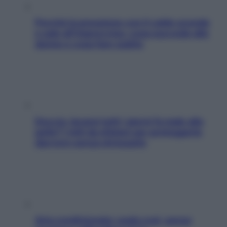
Perché la pressione con il caldo scende
e sale all’improvviso: cosa succede alle
donne e cosa fare subito
Doccia, lavarsi tutti i giorni fa male alla
pelle? I miti da sfatare per proteggerla
davvero senza stressarla
Aria condizionata: usala così, senza