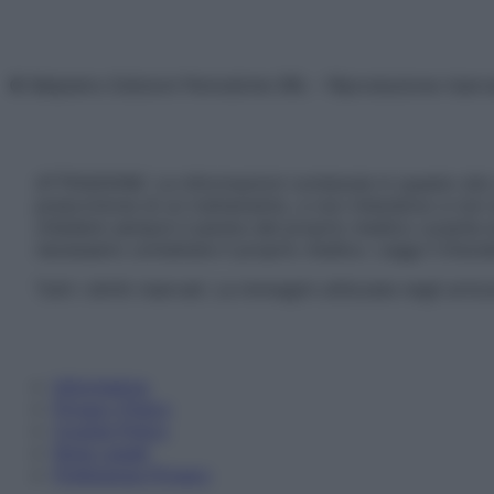
© Belpietro Edizioni Periodiche SRL – Riproduzione riser
ATTENZIONE: Le informazioni contenute in questo sito 
prescrizione di un trattamento, e non intendono e non 
chiedere sempre il parere del proprio medico curante e/o
necessario contattare il proprio medico. Leggi il Discl
Tutti i diritti riservati. Le immagini utilizzate negli ar
Informativa
Privacy Policy
Cookie Policy
Note Legali
Preferenze Privacy