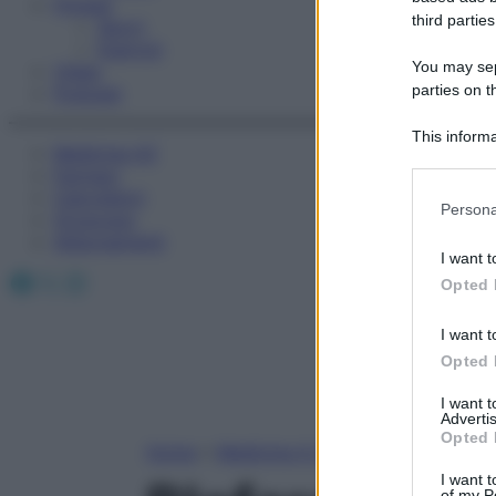
Fitness
third parties
Sport
Esercizi
You may sepa
Video
parties on t
Podcast
This informa
Medicina AZ
Participants
Farmaci
Calcolatori
Please note
Persona
Oroscopo
information 
Abbonamenti
deny consent
I want t
in below Go
Facebook
X
Instagram
Opted 
I want t
Opted 
I want 
Advertis
Opted 
Home
»
Medicina A-Z
I want t
of my P