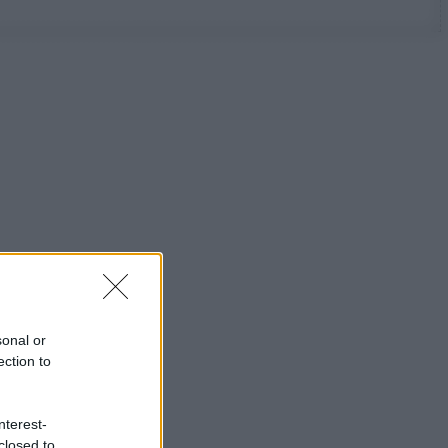
sonal or
ection to
nterest-
closed to