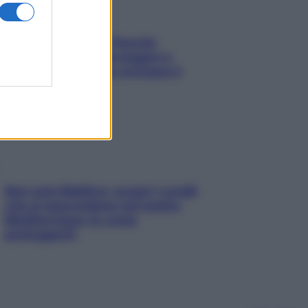
Fame dopo cena? Perché
succede e 6 snack leggeri e
appetitosi che non rovinano il
sonno
Non solo Maldive: scopri i coralli
che si nascondono nel nostro
Mediterraneo (e come
proteggerli)