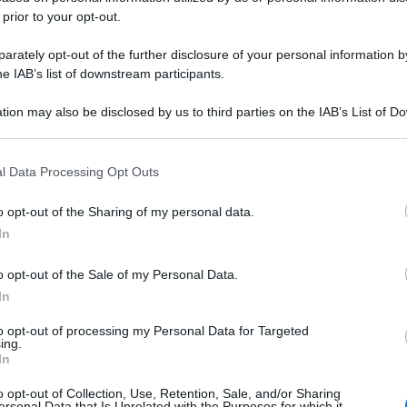
 prior to your opt-out.
rately opt-out of the further disclosure of your personal information by
he IAB’s list of downstream participants.
tion may also be disclosed by us to third parties on the IAB’s List of 
 that may further disclose it to other third parties.
 that this website/app uses one or more Google services and may gath
l Data Processing Opt Outs
including but not limited to your visit or usage behaviour. You may click 
 to Google and its third-party tags to use your data for below specifi
o opt-out of the Sharing of my personal data.
ogle consent section.
In
o opt-out of the Sale of my Personal Data.
In
to opt-out of processing my Personal Data for Targeted
ing.
In
o opt-out of Collection, Use, Retention, Sale, and/or Sharing
ersonal Data that Is Unrelated with the Purposes for which it