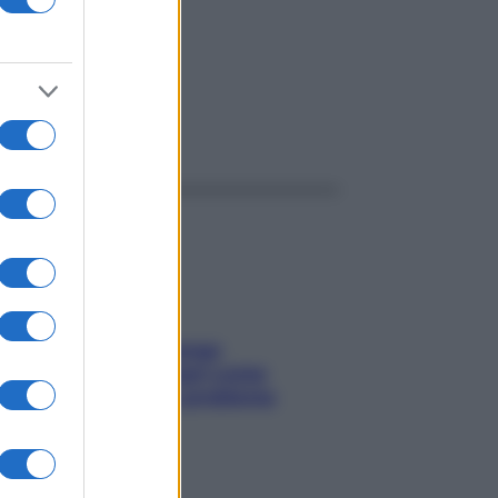
ggi anche
Capelli spezzati lungo
l’attaccatura? Scopri come
risolvere l’annoso problema