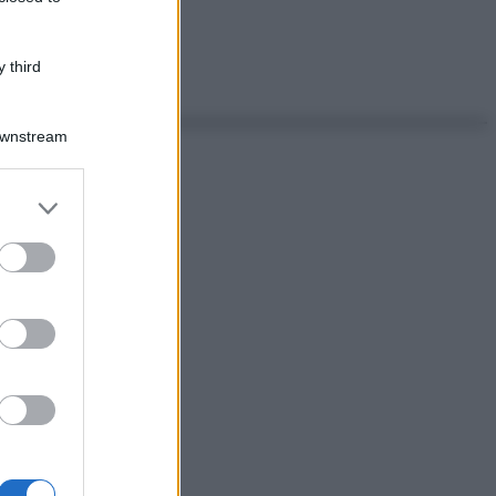
 third
Downstream
er and store
to grant or
ed purposes