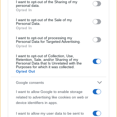
I want to opt-out of the Sharing of my
disclose it to other third parties.
personal data.
Opted In
Please note that this website/app uses one or more Google
services and may gather and store information including but
I want to opt-out of the Sale of my
Personal Data.
not limited to your visit or usage behaviour. You may click to
Opted In
grant or deny consent to Google and its third-party tags to
use your data for below specified purposes in below Google
I want to opt-out of processing my
consent section.
Personal Data for Targeted Advertising.
Opted In
I want to opt-out of Collection, Use,
Retention, Sale, and/or Sharing of my
Personal Data that Is Unrelated with the
Purposes for which it was collected.
Opted Out
Google consents
I want to allow Google to enable storage
related to advertising like cookies on web or
device identifiers in apps.
I want to allow my user data to be sent to