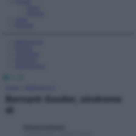
Fitness
Sport
Esercizi
Video
Podcast
Medicina AZ
Farmaci
Calcolatori
Oroscopo
Abbonamenti
Facebook
X
Instagram
Home
»
Medicina A-Z
Bernard-Soulier, sindrome
di
Redazione Starbene
1 Gennaio 2025 – Lettura 1 minuto