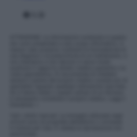
Facebook
X
Instagram
ATTENZIONE: Le informazioni contenute in questo
sito sono presentate a solo scopo informativo, in
nessun caso possono costituire la formulazione di
una diagnosi o la prescrizione di un trattamento, e
non intendono e non devono in alcun modo
sostituire il rapporto diretto medico-paziente o la
visita specialistica. Si raccomanda di chiedere
sempre il parere del proprio medico curante e/o di
specialisti riguardo qualsiasi indicazione riportata.
Se si hanno dubbi o quesiti sull’uso di un farmaco
è necessario contattare il proprio medico. Leggi il
Disclaimer »
Tutti i diritti riservati. Le immagini utilizzate negli
articoli sono di proprietà dell’editore o concesse
in licenza per l’uso. È vietata la riproduzione non
autorizzata.