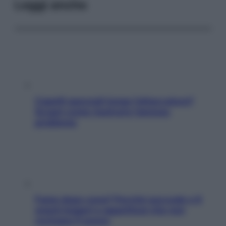
Leggi anche
Capelli spezzati lungo l’attaccatura?
Scopri come risolvere l’annoso
problema
Fame dopo cena? Perché succede e 6
snack leggeri e appetitosi che non
rovinano il sonno