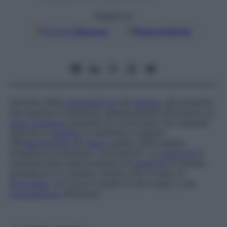
Seguici su
Google
Discover
Fonti preferite
Disturbo della
coagulazione
del
sangue
, già presente
alla nascita e trasmesso geneticamente attraverso un
gene
recessivo
presente su cromosomi non sessuali
(perché la
malattia
si manifesti a seguito
dell’
espressione
del
gene
, questo deve essere
presente su entrambi i cromosomi). La
sindrome
è
caratterizzata dalla presenza di
piastrine
di insolita
grandezza e in numero ridotto che, in caso di
emorragia
, non sono in grado di dar luogo a una
coagulazione
efficiente.