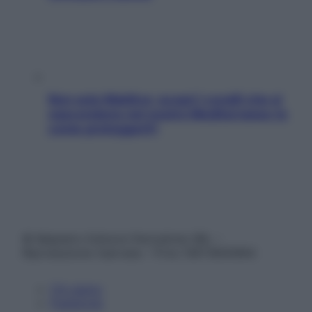
Non solo Maldive: scopri i coralli che si
nascondono nel nostro Mediterraneo (e
come proteggerli)
© Belpietro Edizioni Periodiche SRL –
Riproduzione riservata – P.Iva 13673600964
Chi siamo
Pubblicità