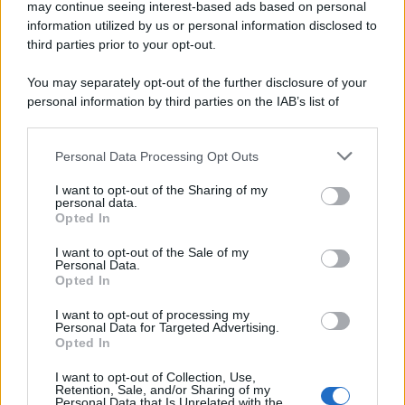
may continue seeing interest-based ads based on personal
information utilized by us or personal information disclosed to
third parties prior to your opt-out.
You may separately opt-out of the further disclosure of your
personal information by third parties on the IAB’s list of
downstream participants.
Personal Data Processing Opt Outs
This information may also be disclosed by us to third parties
on the IAB’s List of Downstream Participants that may further
I want to opt-out of the Sharing of my
disclose it to other third parties.
personal data.
Opted In
Please note that this website/app uses one or more Google
services and may gather and store information including but
I want to opt-out of the Sale of my
Personal Data.
not limited to your visit or usage behaviour. You may click to
Opted In
grant or deny consent to Google and its third-party tags to
use your data for below specified purposes in below Google
I want to opt-out of processing my
consent section.
Personal Data for Targeted Advertising.
Opted In
I want to opt-out of Collection, Use,
Retention, Sale, and/or Sharing of my
Personal Data that Is Unrelated with the