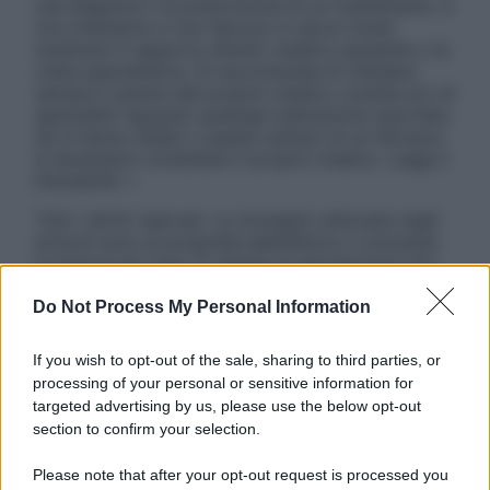
una diagnosi o la prescrizione di un trattamento, e
non intendono e non devono in alcun modo
sostituire il rapporto diretto medico-paziente o la
visita specialistica. Si raccomanda di chiedere
sempre il parere del proprio medico curante e/o di
specialisti riguardo qualsiasi indicazione riportata.
Se si hanno dubbi o quesiti sull’uso di un farmaco
è necessario contattare il proprio medico. Leggi il
Disclaimer »
Tutti i diritti riservati. Le immagini utilizzate negli
articoli sono di proprietà dell’editore o concesse
in licenza per l’uso. È vietata la riproduzione non
autorizzata.
Do Not Process My Personal Information
If you wish to opt-out of the sale, sharing to third parties, or
Informativa
processing of your personal or sensitive information for
Privacy Policy
targeted advertising by us, please use the below opt-out
Cookie Policy
section to confirm your selection.
Note Legali
Preferenze Privacy
Please note that after your opt-out request is processed you