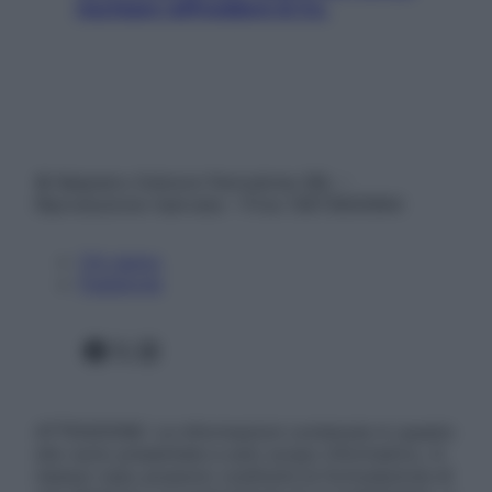
rischiare raffreddore & Co.
© Belpietro Edizioni Periodiche SRL –
Riproduzione riservata – P.Iva 13673600964
Chi siamo
Pubblicità
Facebook
X
Instagram
ATTENZIONE: Le informazioni contenute in questo
sito sono presentate a solo scopo informativo, in
nessun caso possono costituire la formulazione di