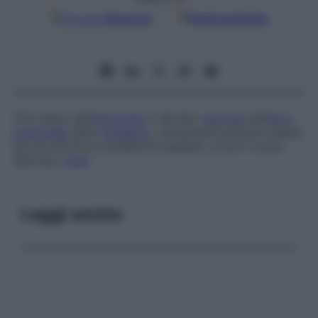
Google
Discover
Fonti preferite
Che nasce dall’
estremità
o dal lato
ventrale
dell’
arco
branchiale
dello
scheletro
, solitamente prende origine
da una struttura scheletrica spaiata, come il corpo
dell’osso
ioide
.
Leggi anche