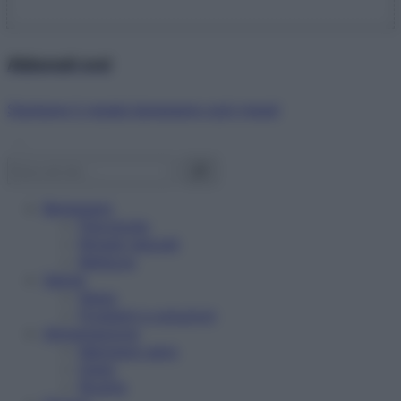
Abbonati ora!
Starbene ti regala benessere ogni mese!
Benessere
Psicologia
Rimedi naturali
Bellezza
Salute
News
Problemi e soluzioni
Alimentazione
Mangiare sano
Diete
Ricette