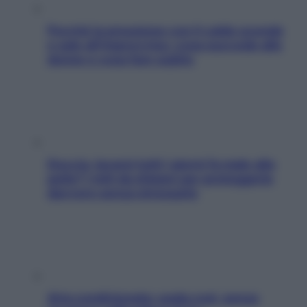
Perché la pressione con il caldo scende
e sale all’improvviso: cosa succede alle
donne e cosa fare subito
Doccia, lavarsi tutti i giorni fa male alla
pelle? I miti da sfatare per proteggerla
davvero senza stressarla
Aria condizionata: usala così, senza