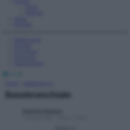
Fitness
Sport
Esercizi
Video
Podcast
Medicina AZ
Farmaci
Calcolatori
Oroscopo
Abbonamenti
Facebook
X
Instagram
Home
»
Medicina A-Z
Basobranchiale
Redazione Starbene
1 Gennaio 2025 – Lettura 1 minuto
Seguici su