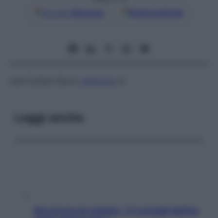
Google
Discover
Fonti preferite
Vedi
Guillain-Barré,
sindrome
di
Leggi anche
Sicurezza al volante: i 5 consigli dell’ex