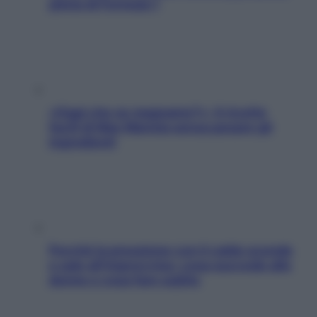
pilota di Formula 1
«Oggi che se magnamo?»: 4 ricette
facili di Max Mariola senza pesare gli
ingredienti
Perché la pressione con il caldo scende
e sale all’improvviso: cosa succede alle
donne e cosa fare subito