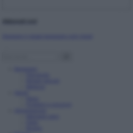
Abbonati ora!
Starbene ti regala benessere ogni mese!
Benessere
Psicologia
Rimedi naturali
Bellezza
Salute
News
Problemi e soluzioni
Alimentazione
Mangiare sano
Diete
Ricette