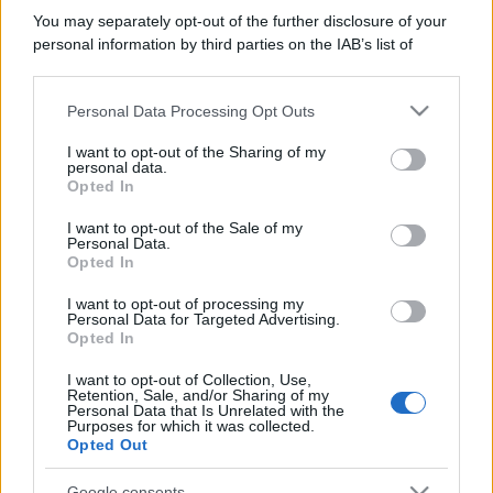
You may separately opt-out of the further disclosure of your
personal information by third parties on the IAB’s list of
downstream participants.
Personal Data Processing Opt Outs
This information may also be disclosed by us to third parties
on the IAB’s List of Downstream Participants that may further
I want to opt-out of the Sharing of my
disclose it to other third parties.
personal data.
Opted In
Please note that this website/app uses one or more Google
services and may gather and store information including but
I want to opt-out of the Sale of my
Personal Data.
not limited to your visit or usage behaviour. You may click to
Opted In
grant or deny consent to Google and its third-party tags to
use your data for below specified purposes in below Google
I want to opt-out of processing my
consent section.
Personal Data for Targeted Advertising.
Opted In
I want to opt-out of Collection, Use,
Retention, Sale, and/or Sharing of my
Personal Data that Is Unrelated with the
Purposes for which it was collected.
Opted Out
Google consents