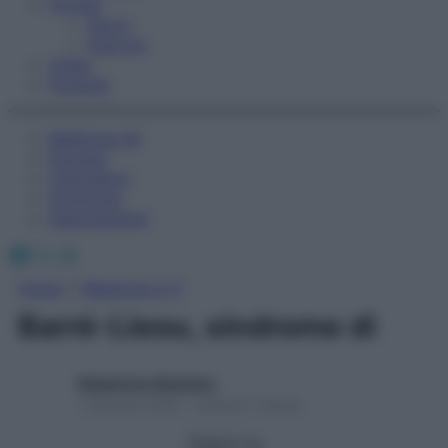
Fitness
Sport
Esercizi
Video
Podcast
Medicina AZ
Farmaci
Calcolatori
Oroscopo
Abbonamenti
Facebook
X
Instagram
Home
»
Medicina A-Z
Barré-Lieou, sindrome di
Redazione Starbene
1 Gennaio 2025 – Lettura 1 minuto
Seguici su