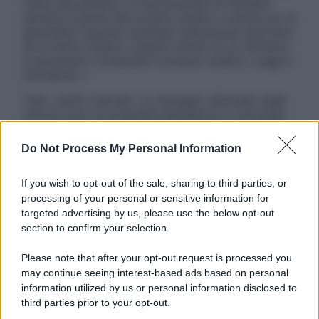
visita specialistica. Si raccomanda di chiedere
sempre il parere del proprio medico curante e/o di
specialisti riguardo qualsiasi indicazione riportata.
Se si hanno dubbi o quesiti sull’uso di un farmaco
è necessario contattare il proprio medico. Leggi il
Disclaimer »
Tutti i diritti riservati. Le immagini utilizzate negli
articoli sono di proprietà dell’editore o concesse
in licenza per l’uso. È vietata la riproduzione non
autorizzata.
Do Not Process My Personal Information
If you wish to opt-out of the sale, sharing to third parties, or
processing of your personal or sensitive information for
Informativa
targeted advertising by us, please use the below opt-out
Privacy Policy
section to confirm your selection.
Cookie Policy
Note Legali
Please note that after your opt-out request is processed you
Preferenze Privacy
may continue seeing interest-based ads based on personal
information utilized by us or personal information disclosed to
third parties prior to your opt-out.