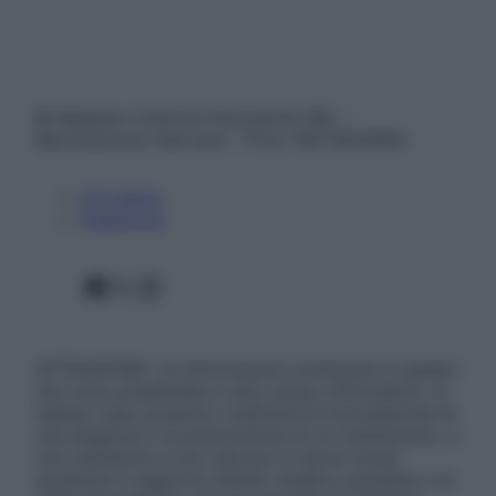
© Belpietro Edizioni Periodiche SRL –
Riproduzione riservata – P.Iva 13673600964
Chi siamo
Pubblicità
Facebook
X
Instagram
ATTENZIONE: Le informazioni contenute in questo
sito sono presentate a solo scopo informativo, in
nessun caso possono costituire la formulazione di
una diagnosi o la prescrizione di un trattamento, e
non intendono e non devono in alcun modo
sostituire il rapporto diretto medico-paziente o la