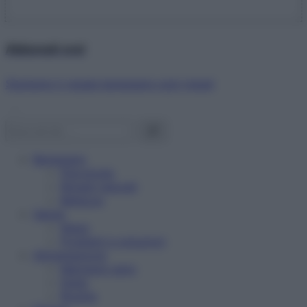
Abbonati ora!
Starbene ti regala benessere ogni mese!
Benessere
Psicologia
Rimedi naturali
Bellezza
Salute
News
Problemi e soluzioni
Alimentazione
Mangiare sano
Diete
Ricette