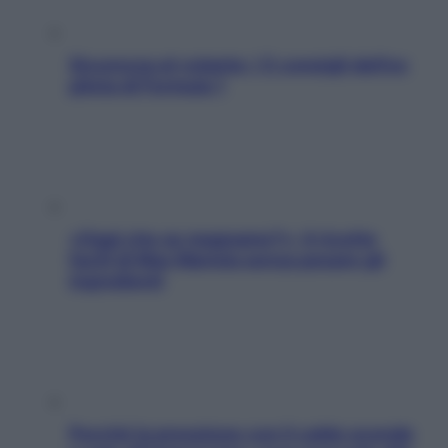
Sicurezza al volante: i 5 consigli dell’ex
pilota di Formula 1
«Oggi che se magnamo?»: 4 ricette
facili di Max Mariola senza pesare gli
ingredienti
Perché la pressione con il caldo scende