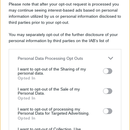
Preferenze Privacy
Please note that after your opt-out request is processed you
may continue seeing interest-based ads based on personal
information utilized by us or personal information disclosed to
third parties prior to your opt-out.
You may separately opt-out of the further disclosure of your
personal information by third parties on the IAB’s list of
downstream participants.
Personal Data Processing Opt Outs
This information may also be disclosed by us to third parties
on the IAB’s List of Downstream Participants that may further
I want to opt-out of the Sharing of my
disclose it to other third parties.
personal data.
Opted In
Please note that this website/app uses one or more Google
services and may gather and store information including but
I want to opt-out of the Sale of my
Personal Data.
not limited to your visit or usage behaviour. You may click to
Opted In
grant or deny consent to Google and its third-party tags to
use your data for below specified purposes in below Google
I want to opt-out of processing my
consent section.
Personal Data for Targeted Advertising.
Opted In
I want to opt-out of Collection, Use,