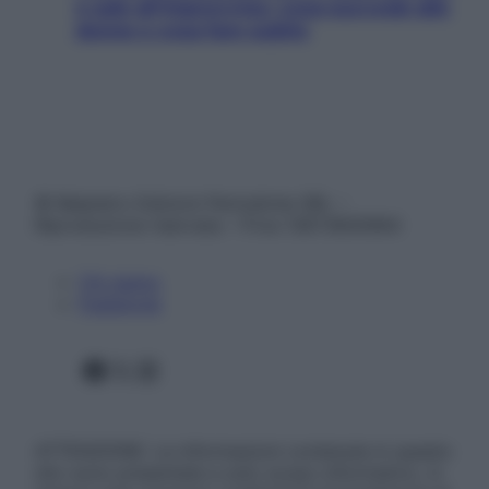
e sale all’improvviso: cosa succede alle
donne e cosa fare subito
© Belpietro Edizioni Periodiche SRL –
Riproduzione riservata – P.Iva 13673600964
Chi siamo
Pubblicità
Facebook
X
Instagram
ATTENZIONE: Le informazioni contenute in questo
sito sono presentate a solo scopo informativo, in