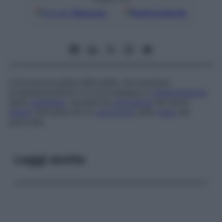
Google
Discover
Fonti preferite
Colorazione gialla della pelle, che aumenta
progressivamente e si accompagna a
infiammazione
della
cistifellea
, causata da
ostruzione
del dotto
biliare
derivante da un
carcinoma
della
testa
del
pancreas.
Leggi anche