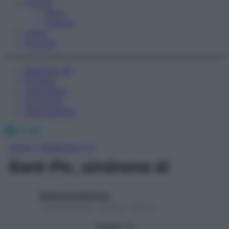
Fitness
Sport
Esercizi
Video
Podcast
Medicina AZ
Farmaci
Calcolatori
Oroscopo
Abbonamenti
Facebook
X
Instagram
Home
»
Medicina A-Z
Bard-Pic, sindrome di
Redazione Starbene
1 Gennaio 2025 – Lettura 1 minuto
Seguici su