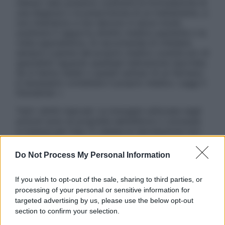
nessun caso possono costituire la formulazione di
una diagnosi o la prescrizione di un trattamento, e
non intendono e non devono in alcun modo
sostituire il rapporto diretto medico-paziente o la
visita specialistica. Si raccomanda di chiedere
sempre il parere del proprio medico curante e/o di
specialisti riguardo qualsiasi indicazione riportata.
Se si hanno dubbi o quesiti sull’uso di un farmaco
è necessario contattare il proprio medico. Leggi il
Disclaimer »
Tutti i diritti riservati. Le immagini utilizzate negli
articoli sono di proprietà dell’editore o concesse
in licenza per l’uso. È vietata la riproduzione non
autorizzata.
Do Not Process My Personal Information
If you wish to opt-out of the sale, sharing to third parties, or
Informativa
processing of your personal or sensitive information for
Privacy Policy
targeted advertising by us, please use the below opt-out
Cookie Policy
section to confirm your selection.
Note Legali