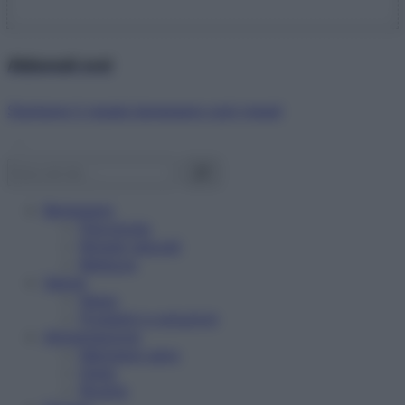
Abbonati ora!
Starbene ti regala benessere ogni mese!
Benessere
Psicologia
Rimedi naturali
Bellezza
Salute
News
Problemi e soluzioni
Alimentazione
Mangiare sano
Diete
Ricette