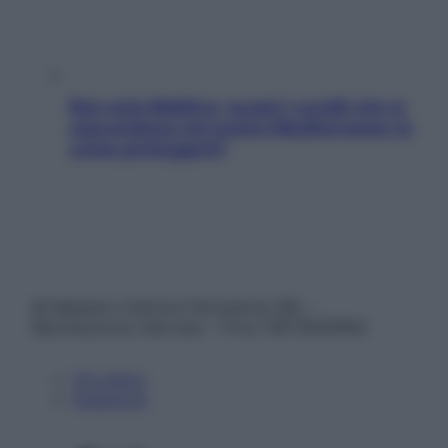
Non solo Maldive: scopri i coralli che si
nascondono nel nostro Mediterraneo (e
come proteggerli)
© Belpietro Edizioni Periodiche SRL –
Riproduzione riservata – P.Iva 13673600964
Chi siamo
Pubblicità