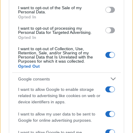
services and may gather and store information including but
I want to opt-out of the Sale of my
Personal Data.
not limited to your visit or usage behaviour. You may click to
Opted In
grant or deny consent to Google and its third-party tags to
use your data for below specified purposes in below Google
I want to opt-out of processing my
consent section.
Personal Data for Targeted Advertising.
Opted In
I want to opt-out of Collection, Use,
Retention, Sale, and/or Sharing of my
Personal Data that Is Unrelated with the
Purposes for which it was collected.
Opted Out
Google consents
I want to allow Google to enable storage
related to advertising like cookies on web or
device identifiers in apps.
I want to allow my user data to be sent to
Google for online advertising purposes.
I want to allow Google to send me