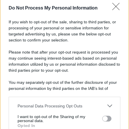
Do Not Process My Personal Information
Informativa
Privacy Policy
If you wish to opt-out of the sale, sharing to third parties, or
Cookie Policy
processing of your personal or sensitive information for
Note Legali
targeted advertising by us, please use the below opt-out
Preferenze Privacy
section to confirm your selection.
Please note that after your opt-out request is processed you
may continue seeing interest-based ads based on personal
information utilized by us or personal information disclosed to
third parties prior to your opt-out.
You may separately opt-out of the further disclosure of your
personal information by third parties on the IAB’s list of
downstream participants.
Personal Data Processing Opt Outs
This information may also be disclosed by us to third parties
on the IAB’s List of Downstream Participants that may further
I want to opt-out of the Sharing of my
disclose it to other third parties.
personal data.
Opted In
Please note that this website/app uses one or more Google