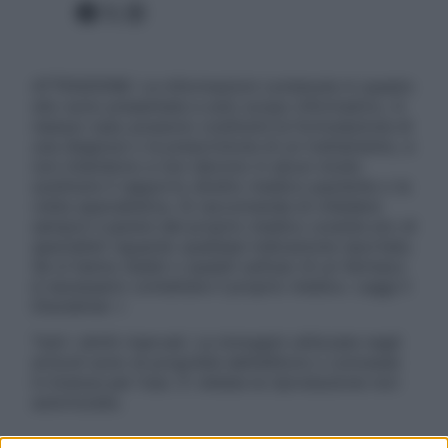
Facebook
X
Instagram
ATTENZIONE: Le informazioni contenute in questo
sito sono presentate a solo scopo informativo, in
nessun caso possono costituire la formulazione di
una diagnosi o la prescrizione di un trattamento, e
non intendono e non devono in alcun modo
sostituire il rapporto diretto medico-paziente o la
visita specialistica. Si raccomanda di chiedere
sempre il parere del proprio medico curante e/o di
specialisti riguardo qualsiasi indicazione riportata.
Se si hanno dubbi o quesiti sull’uso di un farmaco
è necessario contattare il proprio medico. Leggi il
Disclaimer »
Tutti i diritti riservati. Le immagini utilizzate negli
articoli sono di proprietà dell’editore o concesse
in licenza per l’uso. È vietata la riproduzione non
autorizzata.