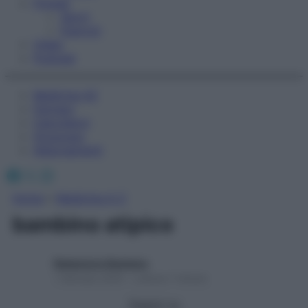
Fitness
Sport
Esercizi
Video
Podcast
Medicina AZ
Farmaci
Calcolatori
Oroscopo
Abbonamenti
Facebook
X
Instagram
Home
»
Medicina A-Z
bambino atipico
Redazione Starbene
1 Gennaio 2025 – Lettura 1 minuto
Seguici su