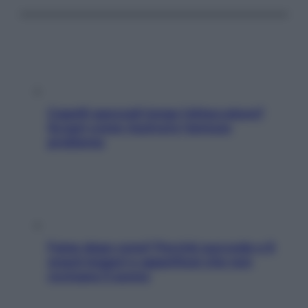
Capelli spezzati lungo l’attaccatura?
Scopri come risolvere l’annoso
problema
Fame dopo cena? Perché succede e 6
snack leggeri e appetitosi che non
rovinano il sonno