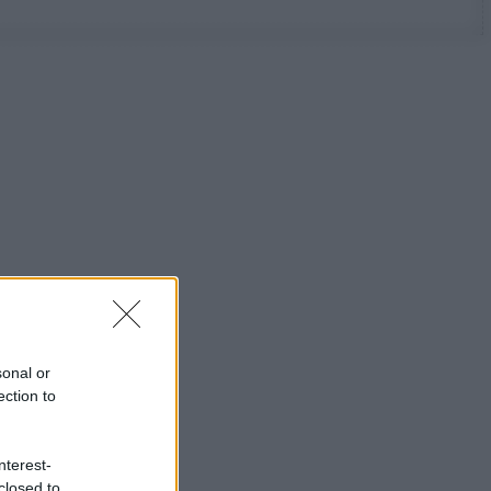
sonal or
ection to
nterest-
closed to