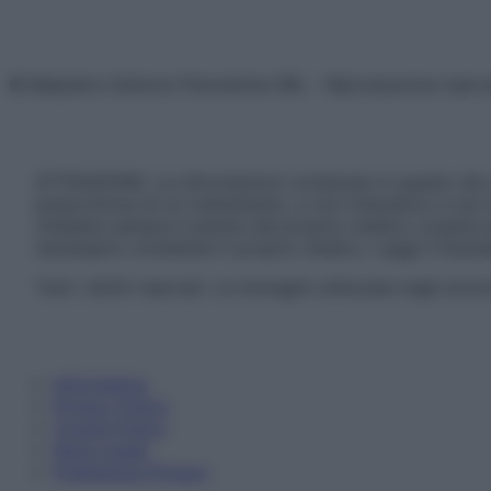
© Belpietro Edizioni Periodiche SRL – Riproduzione riser
ATTENZIONE: Le informazioni contenute in questo sito 
prescrizione di un trattamento, e non intendono e non 
chiedere sempre il parere del proprio medico curante e/o
necessario contattare il proprio medico. Leggi il Discl
Tutti i diritti riservati. Le immagini utilizzate negli ar
Informativa
Privacy Policy
Cookie Policy
Note Legali
Preferenze Privacy