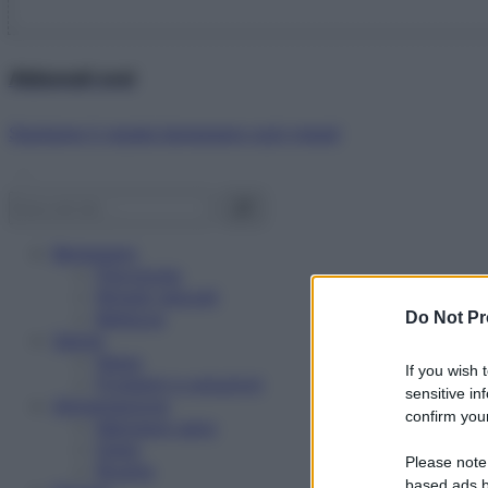
Abbonati ora!
Starbene ti regala benessere ogni mese!
Benessere
Psicologia
Rimedi naturali
Bellezza
Do Not Pr
Salute
News
If you wish 
Problemi e soluzioni
sensitive in
Alimentazione
confirm your
Mangiare sano
Diete
Please note
Ricette
based ads b