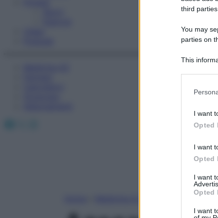
Fitness
third parties
Sport
Esercizi
You may sepa
Video
parties on t
Podcast
This informa
Medicina AZ
Participants
Farmaci
Calcolatori
Please note
Persona
Oroscopo
information 
Abbonamenti
deny consent
I want t
in below Go
Facebook
X
Instagram
Opted 
I want t
Opted 
I want 
Advertis
Opted 
Home
»
Medicina A-Z
I want t
of my P