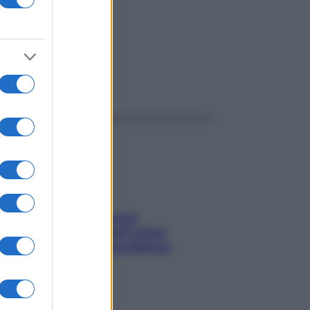
ggi anche
Capelli spezzati lungo
l’attaccatura? Scopri come
risolvere l’annoso problema