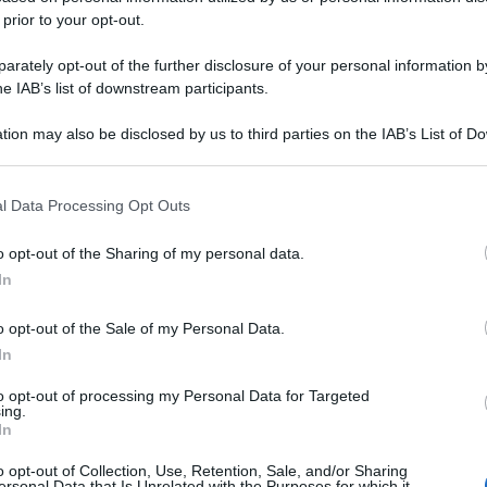
 prior to your opt-out.
rately opt-out of the further disclosure of your personal information by
he IAB’s list of downstream participants.
tion may also be disclosed by us to third parties on the IAB’s List of 
 that may further disclose it to other third parties.
 that this website/app uses one or more Google services and may gath
l Data Processing Opt Outs
including but not limited to your visit or usage behaviour. You may click 
 to Google and its third-party tags to use your data for below specifi
o opt-out of the Sharing of my personal data.
ogle consent section.
In
o opt-out of the Sale of my Personal Data.
In
to opt-out of processing my Personal Data for Targeted
ing.
In
o opt-out of Collection, Use, Retention, Sale, and/or Sharing
ersonal Data that Is Unrelated with the Purposes for which it