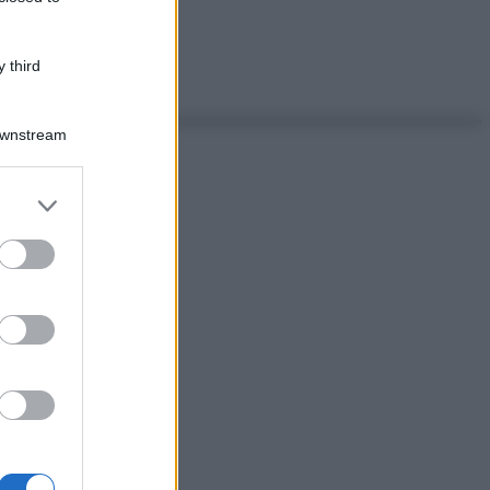
 third
Downstream
er and store
to grant or
ed purposes