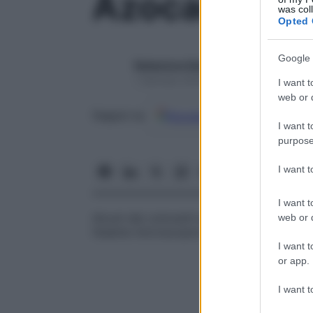
Azocarmina
was col
Opted 
Google 
Redazione Starbene
1 Gennaio 2025 – Lettura 1 minuto
I want t
web or d
Google
Discover
Fon
Seguici su
I want t
purpose
I want 
I want t
Alcuni dei coloranti acidi rossi o rossoblu
web or d
l’esame microscopico del
tessuto connett
I want t
or app.
I want t