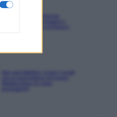
Fame dopo cena? Perché
succede e 6 snack leggeri e
appetitosi che non rovinano il
sonno
Non solo Maldive: scopri i coralli
che si nascondono nel nostro
Mediterraneo (e come
proteggerli)