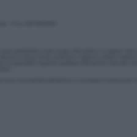
vata – P.Iva 13673600964
sono presentate a solo scopo informativo, in nessun caso p
devono in alcun modo sostituire il rapporto diretto medico-p
 di specialisti riguardo qualsiasi indicazione riportata. Se
aimer »
ticoli sono di proprietà dell’editore o concesse in licenza per 