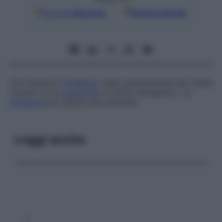
Google
Discover
Fonti preferite
Che manca di
virulenza
: usato specialmente per ceppi
mutanti di un
organismo
di solito patogenico. La
virulenza
può essere solo parziale.
Leggi anche