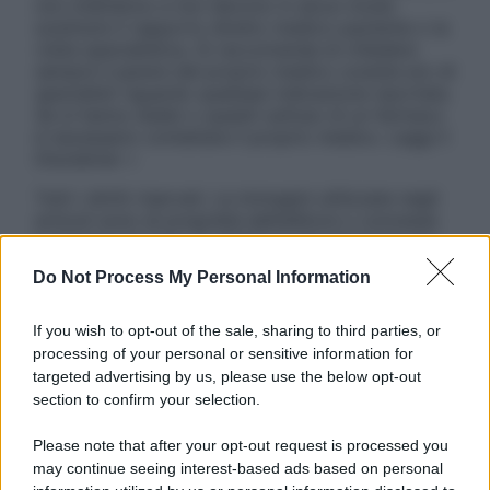
non intendono e non devono in alcun modo
sostituire il rapporto diretto medico-paziente o la
visita specialistica. Si raccomanda di chiedere
sempre il parere del proprio medico curante e/o di
specialisti riguardo qualsiasi indicazione riportata.
Se si hanno dubbi o quesiti sull’uso di un farmaco
è necessario contattare il proprio medico. Leggi il
Disclaimer »
Tutti i diritti riservati. Le immagini utilizzate negli
articoli sono di proprietà dell’editore o concesse
in licenza per l’uso. È vietata la riproduzione non
autorizzata.
Do Not Process My Personal Information
If you wish to opt-out of the sale, sharing to third parties, or
processing of your personal or sensitive information for
Informativa
targeted advertising by us, please use the below opt-out
Privacy Policy
section to confirm your selection.
Cookie Policy
Note Legali
Please note that after your opt-out request is processed you
Preferenze Privacy
may continue seeing interest-based ads based on personal