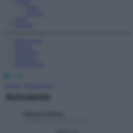
Fitness
Sport
Esercizi
Video
Podcast
Medicina AZ
Farmaci
Calcolatori
Oroscopo
Abbonamenti
Facebook
X
Instagram
Home
»
Medicina A-Z
Avirulento
Redazione Starbene
1 Gennaio 2025 – Lettura 1 minuto
Seguici su