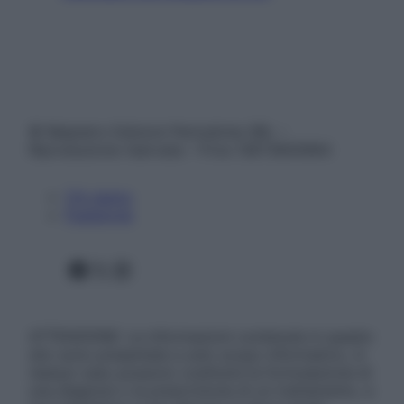
© Belpietro Edizioni Periodiche SRL –
Riproduzione riservata – P.Iva 13673600964
Chi siamo
Pubblicità
Facebook
X
Instagram
ATTENZIONE: Le informazioni contenute in questo
sito sono presentate a solo scopo informativo, in
nessun caso possono costituire la formulazione di
una diagnosi o la prescrizione di un trattamento, e