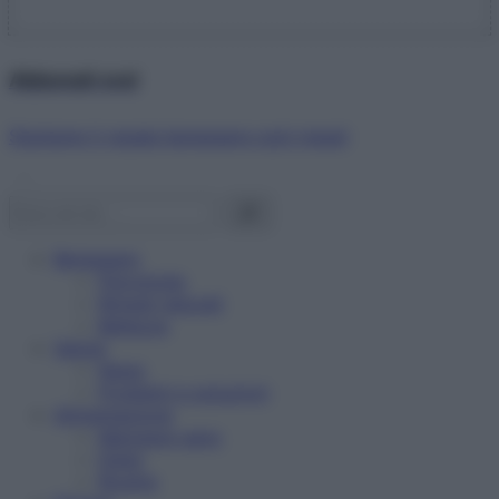
Abbonati ora!
Starbene ti regala benessere ogni mese!
Benessere
Psicologia
Rimedi naturali
Bellezza
Salute
News
Problemi e soluzioni
Alimentazione
Mangiare sano
Diete
Ricette