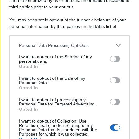
information utilized by us or personal information disclosed to
third parties prior to your opt-out.
You may separately opt-out of the further disclosure of your
personal information by third parties on the IAB’s list of
downstream participants.
Personal Data Processing Opt Outs
This information may also be disclosed by us to third parties
on the IAB’s List of Downstream Participants that may further
I want to opt-out of the Sharing of my
disclose it to other third parties.
personal data.
Opted In
Please note that this website/app uses one or more Google
services and may gather and store information including but
I want to opt-out of the Sale of my
Personal Data.
not limited to your visit or usage behaviour. You may click to
Opted In
grant or deny consent to Google and its third-party tags to
use your data for below specified purposes in below Google
I want to opt-out of processing my
consent section.
Personal Data for Targeted Advertising.
Opted In
I want to opt-out of Collection, Use,
Retention, Sale, and/or Sharing of my
Personal Data that Is Unrelated with the
Purposes for which it was collected.