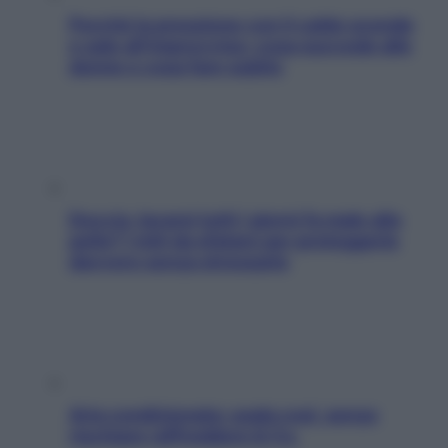
Perché la pressione con il caldo scende
e sale all’improvviso: cosa succede alle
donne e cosa fare subito
Doccia, lavarsi tutti i giorni fa male alla
pelle? I miti da sfatare per proteggerla
davvero senza stressarla
Aria condizionata: usala così, senza
rischiare raffreddore & Co.