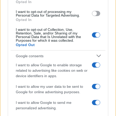
Opted In
grant or deny consent to Google and its third-party tags to
use your data for below specified purposes in below Google
I want to opt-out of processing my
consent section.
Personal Data for Targeted Advertising.
Opted In
I want to opt-out of Collection, Use,
Retention, Sale, and/or Sharing of my
Personal Data that Is Unrelated with the
Purposes for which it was collected.
Opted Out
Google consents
I want to allow Google to enable storage
related to advertising like cookies on web or
device identifiers in apps.
I want to allow my user data to be sent to
Google for online advertising purposes.
I want to allow Google to send me
personalized advertising.