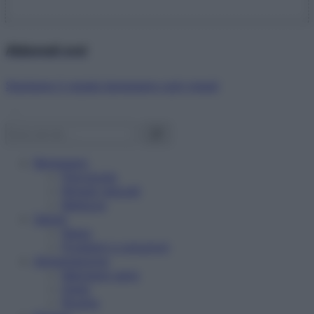
Abbonati ora!
Starbene ti regala benessere ogni mese!
Benessere
Psicologia
Rimedi naturali
Bellezza
Salute
News
Problemi e soluzioni
Alimentazione
Mangiare sano
Diete
Ricette