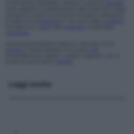
di retrusione mascellare, durante il quale la
mascella
viene separata completamente dalle inserzioni ossee,
spostata in avanti in posizione normale e mantenuta
in sede con la
fissazione
in vari punti dello
scheletro
facciale e tra i
denti
della
mascella
e quelli della
mandibola
.
Avanzamento
tendineo
Distacco chirurgico di un
tendine
e riattaccamento in un punto
sito
prossimalmente rispetto a quello originario, con lo
scopo di accorciare il
tendine
.
Leggi anche