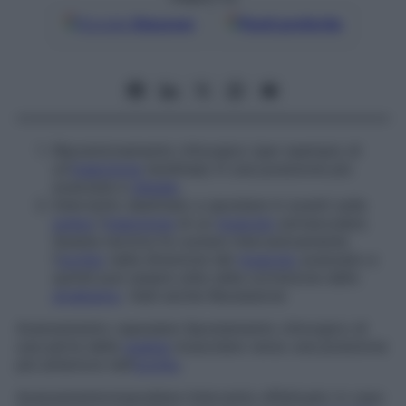
Google
Discover
Fonti preferite
Riposizionamento chirurgico (per esempio di
un’
inserzione
tendinea) in una posizione più
avanzata e
distale
.
Intervento destinato a spostare in avanti sulla
sclera
l’
inserzione
di un
muscolo
extraoculare.
Questa tecnica fa ruotare meccanicamente
l’
occhio
nella direzione del
muscolo
avanzato e
quindi può essere utile nella correzione dello
strabismo
. Vedi anche
Recessione
Avanzamento capsulare
Spostamento chirurgico di
una parte della
guaina
muscolare verso una posizione
più anteriore nell’
occhio
.
Avanzamento
mascellare
Intervento effettuato in caso