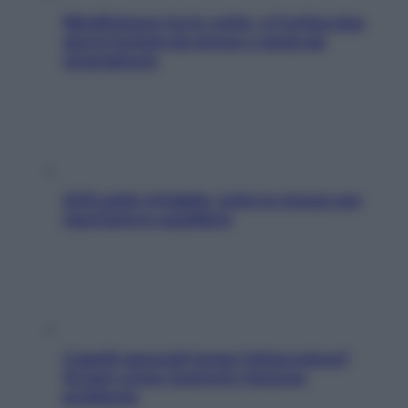
Mindfulness tra le vette: a Cortina due
giorni lontani da stress e ansia da
smartphone
SOS pelle irritabile: tutte le mosse per
riportarla in equilibrio
Capelli spezzati lungo l’attaccatura?
Scopri come risolvere l’annoso
problema