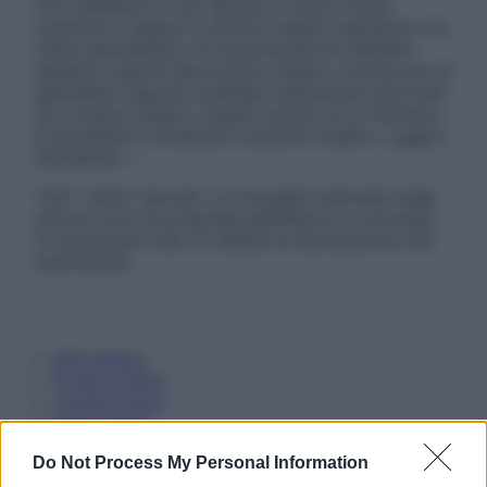
non intendono e non devono in alcun modo
sostituire il rapporto diretto medico-paziente o la
visita specialistica. Si raccomanda di chiedere
sempre il parere del proprio medico curante e/o di
specialisti riguardo qualsiasi indicazione riportata.
Se si hanno dubbi o quesiti sull’uso di un farmaco
è necessario contattare il proprio medico. Leggi il
Disclaimer »
Tutti i diritti riservati. Le immagini utilizzate negli
articoli sono di proprietà dell’editore o concesse
in licenza per l’uso. È vietata la riproduzione non
autorizzata.
Informativa
Privacy Policy
Cookie Policy
Note Legali
Preferenze Privacy
Do Not Process My Personal Information