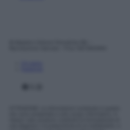
© Belpietro Edizioni Periodiche SRL –
Riproduzione riservata – P.Iva 13673600964
Chi siamo
Pubblicità
Facebook
X
Instagram
ATTENZIONE: Le informazioni contenute in questo
sito sono presentate a solo scopo informativo, in
nessun caso possono costituire la formulazione di
una diagnosi o la prescrizione di un trattamento, e