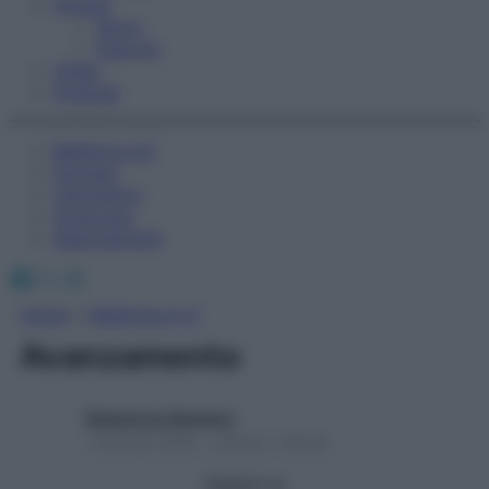
Fitness
Sport
Esercizi
Video
Podcast
Medicina AZ
Farmaci
Calcolatori
Oroscopo
Abbonamenti
Facebook
X
Instagram
Home
»
Medicina A-Z
Avanzamento
Redazione Starbene
1 Gennaio 2025 – Lettura 1 minuto
Seguici su