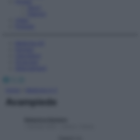
Fitness
Sport
Esercizi
Video
Podcast
Medicina AZ
Farmaci
Calcolatori
Oroscopo
Abbonamenti
Facebook
X
Instagram
Home
»
Medicina A-Z
Avampiede
Redazione Starbene
1 Gennaio 2025 – Lettura 1 minuto
Seguici su