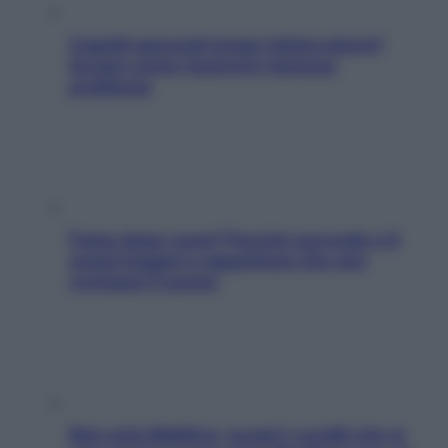
Capelli spezzati lungo l’attaccatura?
Scopri come risolvere l’annoso
problema
Fame dopo cena? Perché succede e 6
snack leggeri e appetitosi che non
rovinano il sonno
Non solo Maldive: scopri i coralli che si