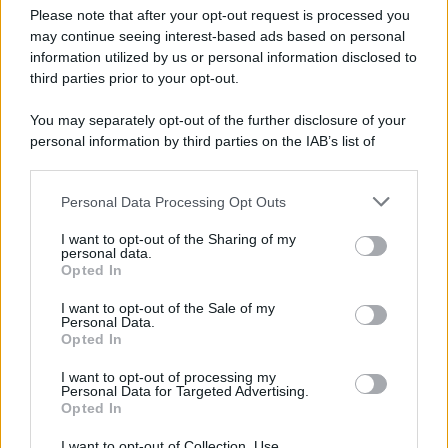
Preferenze Privacy
Please note that after your opt-out request is processed you
may continue seeing interest-based ads based on personal
information utilized by us or personal information disclosed to
third parties prior to your opt-out.
You may separately opt-out of the further disclosure of your
personal information by third parties on the IAB’s list of
downstream participants.
Personal Data Processing Opt Outs
This information may also be disclosed by us to third parties
on the IAB’s List of Downstream Participants that may further
I want to opt-out of the Sharing of my
disclose it to other third parties.
personal data.
Opted In
Please note that this website/app uses one or more Google
services and may gather and store information including but
I want to opt-out of the Sale of my
Personal Data.
not limited to your visit or usage behaviour. You may click to
Opted In
grant or deny consent to Google and its third-party tags to
use your data for below specified purposes in below Google
I want to opt-out of processing my
consent section.
Personal Data for Targeted Advertising.
Opted In
I want to opt-out of Collection, Use,