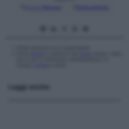
Google
Discover
Fonti preferite
Piede anteriore di un quadrupede.
Parte
distale
o anteriore del
piede
umano: usato
per lo più in riferimento all’adattamento di
scarpe,
protesi
e simili.
Leggi anche