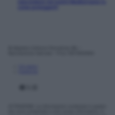
nascondono nel nostro Mediterraneo (e
come proteggerli)
© Belpietro Edizioni Periodiche SRL –
Riproduzione riservata – P.Iva 13673600964
Chi siamo
Pubblicità
Facebook
X
Instagram
ATTENZIONE: Le informazioni contenute in questo
sito sono presentate a solo scopo informativo, in