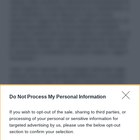
nessun caso possono costituire la formulazione di
una diagnosi o la prescrizione di un trattamento, e
non intendono e non devono in alcun modo
sostituire il rapporto diretto medico-paziente o la
visita specialistica. Si raccomanda di chiedere
sempre il parere del proprio medico curante e/o di
specialisti riguardo qualsiasi indicazione riportata.
Se si hanno dubbi o quesiti sull’uso di un farmaco
è necessario contattare il proprio medico. Leggi il
Disclaimer »
Tutti i diritti riservati. Le immagini utilizzate negli
articoli sono di proprietà dell’editore o concesse
in licenza per l’uso. È vietata la riproduzione non
autorizzata.
Do Not Process My Personal Information
If you wish to opt-out of the sale, sharing to third parties, or
Informativa
processing of your personal or sensitive information for
Privacy Policy
targeted advertising by us, please use the below opt-out
Cookie Policy
section to confirm your selection.
Note Legali