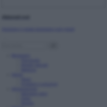
Abbonati ora!
Starbene ti regala benessere ogni mese!
Benessere
Psicologia
Rimedi naturali
Bellezza
Salute
News
Problemi e soluzioni
Alimentazione
Mangiare sano
Diete
Ricette