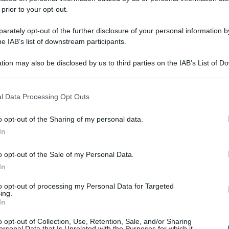
 prior to your opt-out.
rately opt-out of the further disclosure of your personal information by
he IAB’s list of downstream participants.
tion may also be disclosed by us to third parties on the IAB’s List of 
 that may further disclose it to other third parties.
 that this website/app uses one or more Google services and may gath
l Data Processing Opt Outs
including but not limited to your visit or usage behaviour. You may click 
 to Google and its third-party tags to use your data for below specifi
o opt-out of the Sharing of my personal data.
ogle consent section.
In
o opt-out of the Sale of my Personal Data.
In
to opt-out of processing my Personal Data for Targeted
ing.
In
o opt-out of Collection, Use, Retention, Sale, and/or Sharing
ersonal Data that Is Unrelated with the Purposes for which it