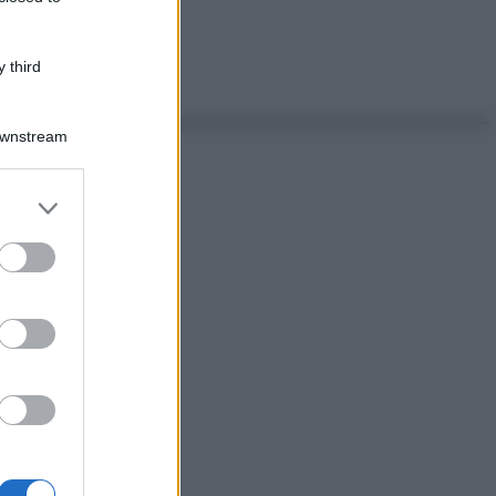
 third
Downstream
er and store
to grant or
ed purposes