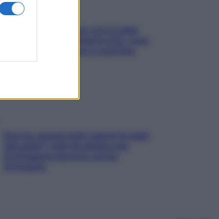
Perché la pressione con il caldo
scende e sale all’improvviso: cosa
succede alle donne e cosa fare
subito
Doccia, lavarsi tutti i giorni fa male
alla pelle? I miti da sfatare per
proteggerla davvero senza
stressarla