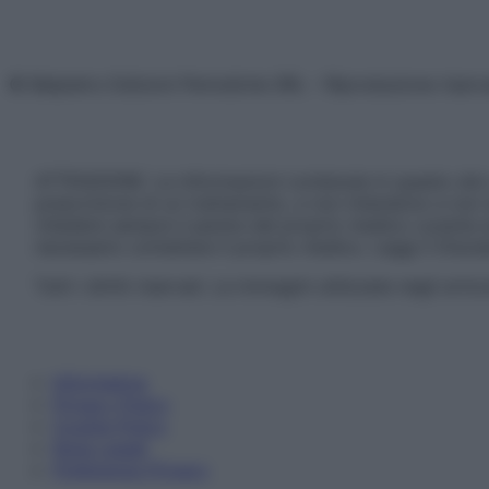
© Belpietro Edizioni Periodiche SRL – Riproduzione riser
ATTENZIONE: Le informazioni contenute in questo sito 
prescrizione di un trattamento, e non intendono e non 
chiedere sempre il parere del proprio medico curante e/o
necessario contattare il proprio medico. Leggi il Discl
Tutti i diritti riservati. Le immagini utilizzate negli ar
Informativa
Privacy Policy
Cookie Policy
Note Legali
Preferenze Privacy