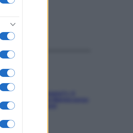
ggi anche
«Oggi che se magnamo?»: 4
ricette facili di Max Mariola senza
pesare gli ingredienti