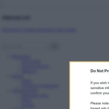
Abbonati ora!
Starbene ti regala benessere ogni mese!
Benessere
Psicologia
Rimedi naturali
Bellezza
Do Not Pr
Salute
News
If you wish 
Problemi e soluzioni
sensitive in
Alimentazione
confirm your
Mangiare sano
Diete
Please note
Ricette
based ads b