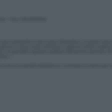
vata – P.Iva 13673600964
sono presentate a solo scopo informativo, in nessun caso p
devono in alcun modo sostituire il rapporto diretto medico-p
 di specialisti riguardo qualsiasi indicazione riportata. Se
aimer »
ticoli sono di proprietà dell’editore o concesse in licenza per 