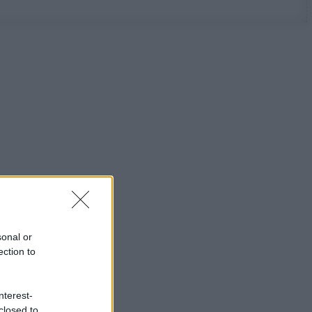
sonal or
ection to
nterest-
closed to