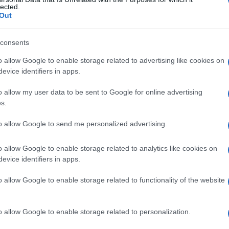
lected.
Out
consents
Le
o allow Google to enable storage related to advertising like cookies on
evice identifiers in apps.
ti preferite
o allow my user data to be sent to Google for online advertising
s.
to allow Google to send me personalized advertising.
o allow Google to enable storage related to analytics like cookies on
e il suono della sua
voce
, o delle proprie pulsazioni,
evice identifiers in apps.
o allow Google to enable storage related to functionality of the website
 precisi disturbi dell’
orecchio
medio ed esterno.
o allow Google to enable storage related to personalization.