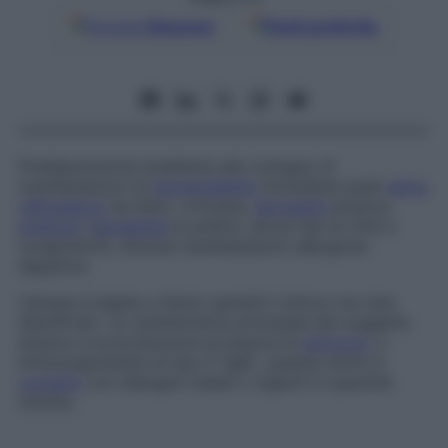
Google
Discover
Fonti preferite
Predisposizione ereditaria allo sviluppo di
manifestazioni di
ipersensibilità
immediata quali
asma
,
raffreddore
da fieno, orticaria,
dermatite
atopica,
pollinosi
(
sensibilità
ai pollini), alcuni tipi di riniti e
congiuntiviti, diverse manifestazioni allergiche
digestive.
L’atopia è legata a fattori genetici tuttora non ben
identificati. La caratteristica principale del soggetto
atopico è la produzione eccessiva di
anticorpi
, o
immunoglobuline di tipo E (IgE), quando entra in
contatto
con allergeni inalati o ingeriti in quantità
minime.