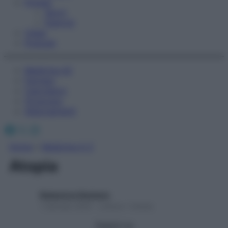
Fitness
Sport
Esercizi
Video
Podcast
Medicina AZ
Farmaci
Calcolatori
Oroscopo
Abbonamenti
Facebook
X
Instagram
Home
»
Medicina A-Z
Atopia
Redazione Starbene
1 Gennaio 2025 – Lettura 1 minuto
Seguici su