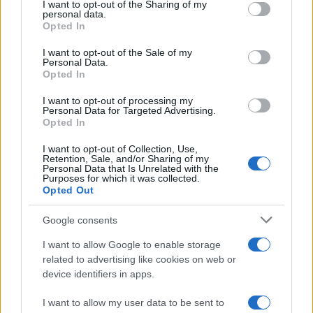
I want to opt-out of the Sharing of my
disclose it to other third parties.
personal data.
Opted In
Please note that this website/app uses one or more Google
services and may gather and store information including but
I want to opt-out of the Sale of my
Personal Data.
not limited to your visit or usage behaviour. You may click to
Opted In
grant or deny consent to Google and its third-party tags to
use your data for below specified purposes in below Google
I want to opt-out of processing my
consent section.
Personal Data for Targeted Advertising.
Opted In
I want to opt-out of Collection, Use,
Retention, Sale, and/or Sharing of my
Personal Data that Is Unrelated with the
Purposes for which it was collected.
Opted Out
Google consents
I want to allow Google to enable storage
related to advertising like cookies on web or
device identifiers in apps.
I want to allow my user data to be sent to