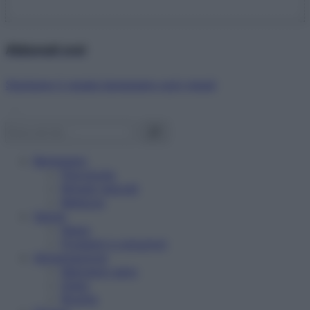
Abbonati ora!
Starbene ti regala benessere ogni mese!
Benessere
Psicologia
Rimedi naturali
Bellezza
Salute
News
Problemi e soluzioni
Alimentazione
Mangiare sano
Diete
Ricette