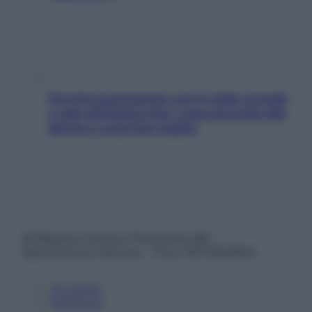
Perché la pressione con il caldo scende
e sale all’improvviso: cosa succede alle
donne e cosa fare subito
© Belpietro Edizioni Periodiche SRL –
Riproduzione riservata – P.Iva 13673600964
Chi siamo
Pubblicità