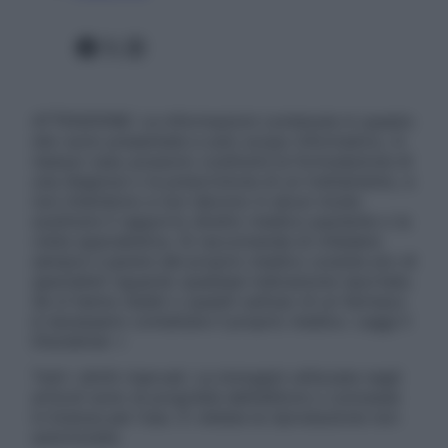
Facebook
X
Instagram
ATTENZIONE: Le informazioni contenute in questo
sito sono presentate a solo scopo informativo, in
nessun caso possono costituire la formulazione di
una diagnosi o la prescrizione di un trattamento, e
non intendono e non devono in alcun modo
sostituire il rapporto diretto medico-paziente o la
visita specialistica. Si raccomanda di chiedere
sempre il parere del proprio medico curante e/o di
specialisti riguardo qualsiasi indicazione riportata.
Se si hanno dubbi o quesiti sull’uso di un farmaco
è necessario contattare il proprio medico. Leggi il
Disclaimer »
Tutti i diritti riservati. Le immagini utilizzate negli
articoli sono di proprietà dell’editore o concesse
in licenza per l’uso. È vietata la riproduzione non
autorizzata.