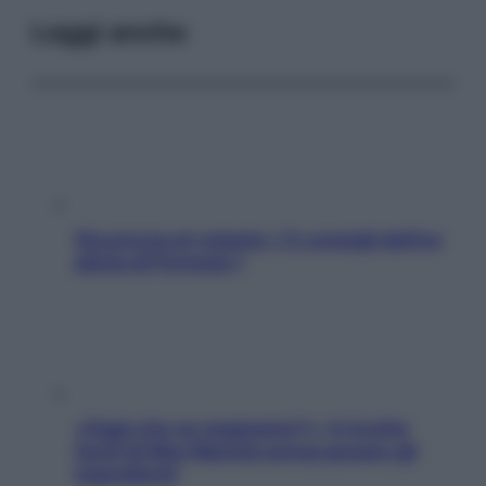
Leggi anche
Sicurezza al volante: i 5 consigli dell’ex
pilota di Formula 1
«Oggi che se magnamo?»: 4 ricette
facili di Max Mariola senza pesare gli
ingredienti