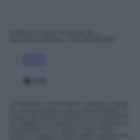
© Belpietro Edizioni Periodiche SRL –
Riproduzione riservata – P.Iva 13673600964
Chi siamo
Pubblicità
Facebook
X
Instagram
ATTENZIONE: Le informazioni contenute in questo
sito sono presentate a solo scopo informativo, in
nessun caso possono costituire la formulazione di
una diagnosi o la prescrizione di un trattamento, e
non intendono e non devono in alcun modo
sostituire il rapporto diretto medico-paziente o la