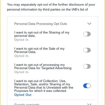
You may separately opt-out of the further disclosure of your
personal information by third parties on the IAB’s list of
downstream participants.
Personal Data Processing Opt Outs
This information may also be disclosed by us to third parties
on the IAB’s List of Downstream Participants that may further
I want to opt-out of the Sharing of my
disclose it to other third parties.
personal data.
Opted In
Please note that this website/app uses one or more Google
services and may gather and store information including but
I want to opt-out of the Sale of my
Personal Data.
not limited to your visit or usage behaviour. You may click to
Opted In
grant or deny consent to Google and its third-party tags to
use your data for below specified purposes in below Google
I want to opt-out of processing my
consent section.
Personal Data for Targeted Advertising.
Opted In
I want to opt-out of Collection, Use,
Retention, Sale, and/or Sharing of my
Personal Data that Is Unrelated with the
Purposes for which it was collected.
Opted Out
Google consents