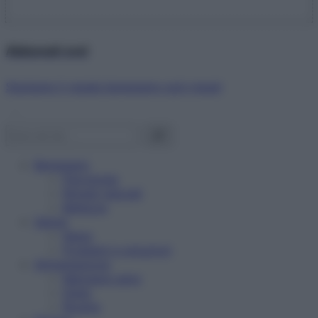
Abbonati ora!
Starbene ti regala benessere ogni mese!
Benessere
Psicologia
Rimedi naturali
Bellezza
Salute
News
Problemi e soluzioni
Alimentazione
Mangiare sano
Diete
Ricette