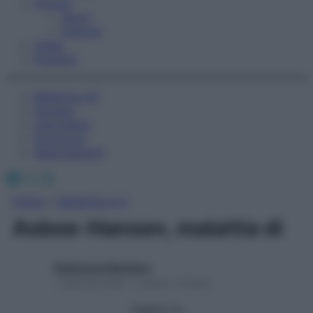
Fitness
Sport
Esercizi
Video
Podcast
Medicina AZ
Farmaci
Calcolatori
Oroscopo
Abbonamenti
Facebook
X
Instagram
Home
»
Medicina A-Z
Asboe-Hansen, malattia di
Redazione Starbene
1 Gennaio 2025 – Lettura 1 minuto
Seguici su