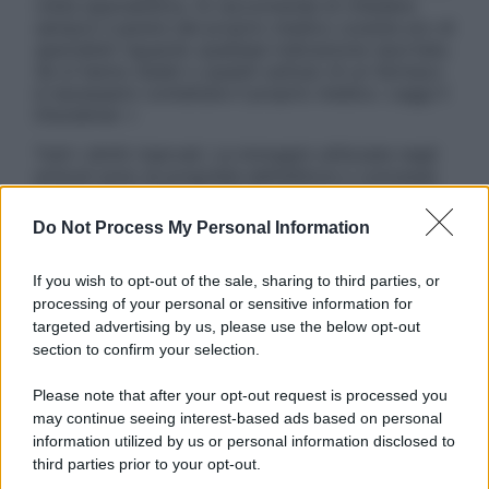
visita specialistica. Si raccomanda di chiedere
sempre il parere del proprio medico curante e/o di
specialisti riguardo qualsiasi indicazione riportata.
Se si hanno dubbi o quesiti sull’uso di un farmaco
è necessario contattare il proprio medico. Leggi il
Disclaimer »
Tutti i diritti riservati. Le immagini utilizzate negli
articoli sono di proprietà dell’editore o concesse
in licenza per l’uso. È vietata la riproduzione non
autorizzata.
Do Not Process My Personal Information
If you wish to opt-out of the sale, sharing to third parties, or
processing of your personal or sensitive information for
Informativa
targeted advertising by us, please use the below opt-out
Privacy Policy
section to confirm your selection.
Cookie Policy
Note Legali
Please note that after your opt-out request is processed you
Preferenze Privacy
may continue seeing interest-based ads based on personal
information utilized by us or personal information disclosed to
third parties prior to your opt-out.