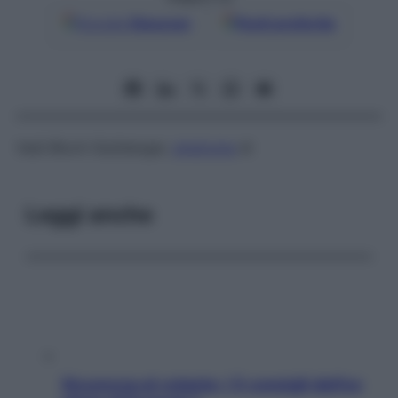
Google
Discover
Fonti preferite
Vedi Bloch-Sulzberger,
sindrome
di
Leggi anche
Sicurezza al volante: i 5 consigli dell’ex