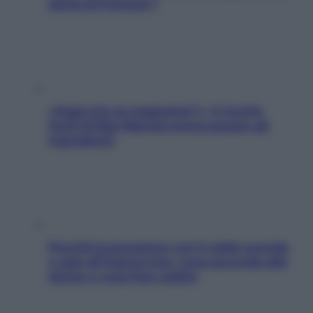
pilota di Formula 1
«Oggi che se magnamo?»: 4 ricette
facili di Max Mariola senza pesare gli
ingredienti
Perché la pressione con il caldo scende
e sale all’improvviso: cosa succede alle
donne e cosa fare subito