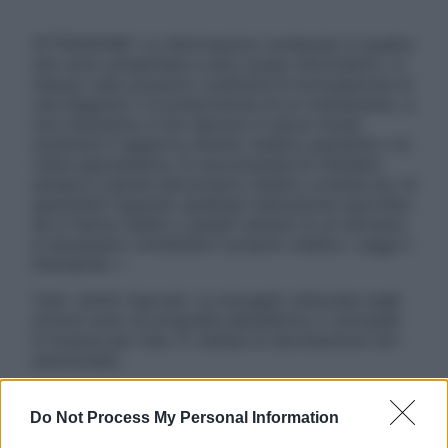
ATTENZIONE: Le informazioni contenute in questo
sito sono presentate a solo scopo informativo, in
nessun caso possono costituire la formulazione di
una diagnosi o la prescrizione di un trattamento, e
non intendono e non devono in alcun modo
sostituire il rapporto diretto medico-paziente o la
visita specialistica. Si raccomanda di chiedere
sempre il parere del proprio medico curante e/o di
specialisti riguardo qualsiasi indicazione riportata.
Se si hanno dubbi o quesiti sull’uso di un farmaco
è necessario contattare il proprio medico. Leggi il
Disclaimer »
Tutti i diritti riservati. Le immagini utilizzate negli
articoli sono di proprietà dell’editore o concesse
in licenza per l’uso. È vietata la riproduzione non
autorizzata.
Do Not Process My Personal Information