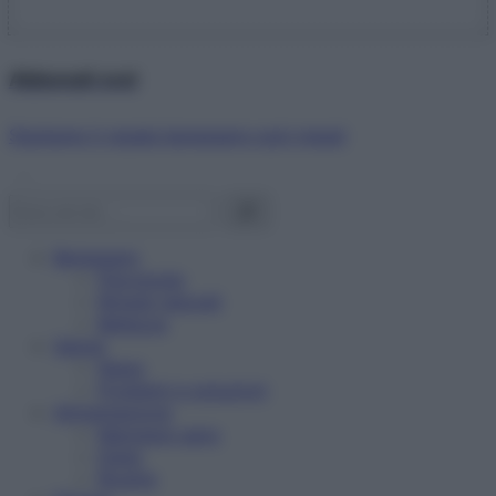
Abbonati ora!
Starbene ti regala benessere ogni mese!
Benessere
Psicologia
Rimedi naturali
Bellezza
Salute
News
Problemi e soluzioni
Alimentazione
Mangiare sano
Diete
Ricette