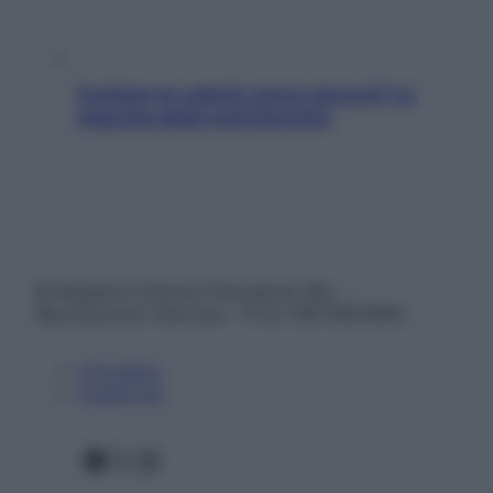
Contare le calorie serve ancora? La
risposta della nutrizionista
© Belpietro Edizioni Periodiche SRL –
Riproduzione riservata – P.Iva 13673600964
Chi siamo
Pubblicità
Facebook
X
Instagram