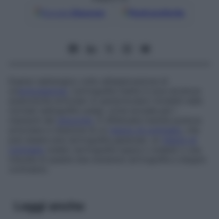
Google
Discover
Fonti preferite
Esame radiologico volto all’esplorazione di
un’
articolazione
. L’artrografia mette in luce strutture
anatomiche articolari (o periarticolari) invisibili nelle
normali radiografie ossee, come accade per i
menischi del
ginocchio
. È effettuata tramite puntura
articolare e iniezione di un
mezzo di contrasto
, che
può essere aria (artrografia gassosa), un
mezzo di
contrasto
iodato (artrografia opaca o iodata) o una
miscela di queste due sostanze (artrografia a doppio
contrasto).
Leggi anche