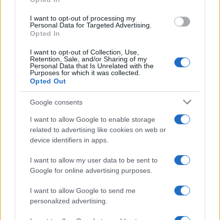
grant or deny consent to Google and its third-party tags to
use your data for below specified purposes in below Google
I want to opt-out of processing my
consent section.
Personal Data for Targeted Advertising.
Opted In
I want to opt-out of Collection, Use,
Retention, Sale, and/or Sharing of my
Personal Data that Is Unrelated with the
Purposes for which it was collected.
Opted Out
Google consents
I want to allow Google to enable storage
related to advertising like cookies on web or
device identifiers in apps.
I want to allow my user data to be sent to
Google for online advertising purposes.
I want to allow Google to send me
personalized advertising.