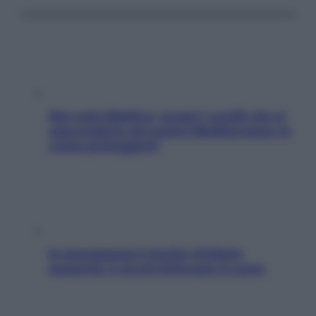
Non solo Maldive: scopri i coralli che si
nascondono nel nostro Mediterraneo (e
come proteggerli)
In menopausa il rischio d’infarto
aumenta: è ora di rinforzare il cuore