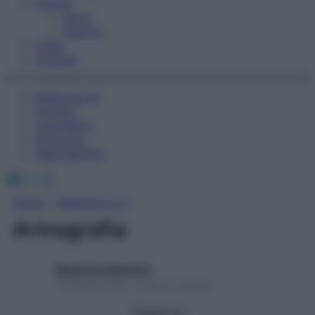
Fitness
Sport
Esercizi
Video
Podcast
Medicina AZ
Farmaci
Calcolatori
Oroscopo
Abbonamenti
Facebook
X
Instagram
Home
»
Medicina A-Z
Artrografia
Redazione Starbene
1 Gennaio 2025 – Lettura 1 minuto
Seguici su