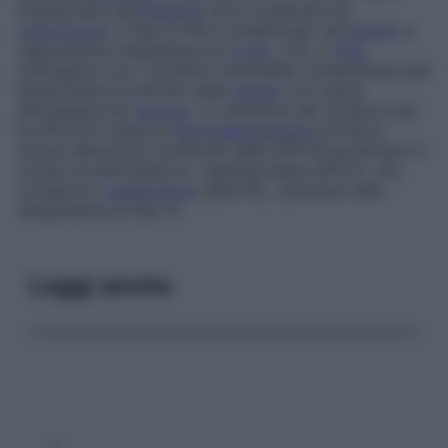
sintetizzata nell’
intestino
ed è contenuta nei
chilomicroni
. Il tipo B 100 è sintetizzato dal
fegato
e
rappresenta l’impalcatura di
VLDL
, LDL e
HDL
;
interagisce con i recettori endoteliali consentendo alla
lipoproteina di entrare nella
cellula
e di venire
allontanata dal
sangue
. La riduzione dei recettori per
le APO-B è causa di
ipercolesterolemia
primitiva.
Anche alterazioni strutturali delle APO-B aumentano il
rischio di aterosclerosi. L’apoliproteina APO-E, che
consente il
catabolismo
delle IDL, aumenta nelle
dislipidemie di tipo III.
Leggi anche