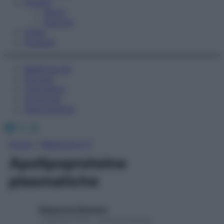
Fitness
Sport
Esercizi
Video
Podcast
Medicina AZ
Farmaci
Calcolatori
Oroscopo
Abbonamenti
Facebook
X
Instagram
Home
»
Medicina A-Z
Apolipoproteine
plasmatiche
Redazione Starbene
1 Gennaio 2025 – Lettura 1 minuto