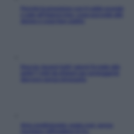
Perché la pressione con il caldo scende
e sale all’improvviso: cosa succede alle
donne e cosa fare subito
Doccia, lavarsi tutti i giorni fa male alla
pelle? I miti da sfatare per proteggerla
davvero senza stressarla
Aria condizionata: usala così, senza
rischiare raffreddore & Co.