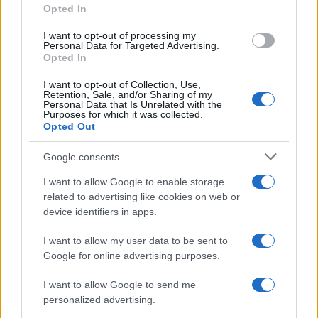
Opted In
grant or deny consent to Google and its third-party tags to
use your data for below specified purposes in below Google
I want to opt-out of processing my
consent section.
Personal Data for Targeted Advertising.
Opted In
I want to opt-out of Collection, Use,
Retention, Sale, and/or Sharing of my
Personal Data that Is Unrelated with the
Purposes for which it was collected.
Opted Out
Google consents
I want to allow Google to enable storage
related to advertising like cookies on web or
device identifiers in apps.
I want to allow my user data to be sent to
Google for online advertising purposes.
I want to allow Google to send me
personalized advertising.