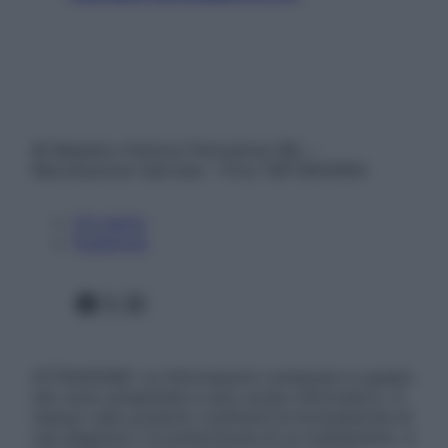
© Belpietro Edizioni Periodiche SRL –
Riproduzione riservata – P.Iva 13673600964
Chi siamo
Pubblicità
Facebook
X
Instagram
ATTENZIONE: Le informazioni contenute in questo
sito sono presentate a solo scopo informativo, in
nessun caso possono costituire la formulazione di
una diagnosi o la prescrizione di un trattamento, e