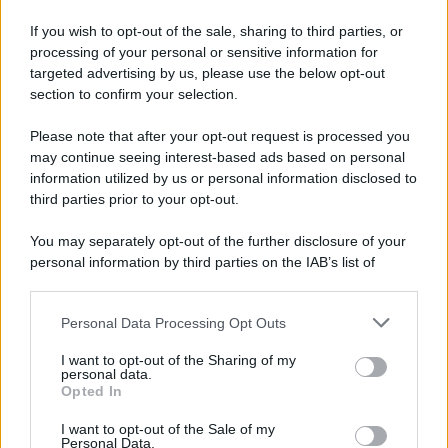
If you wish to opt-out of the sale, sharing to third parties, or
processing of your personal or sensitive information for
targeted advertising by us, please use the below opt-out
section to confirm your selection.
Please note that after your opt-out request is processed you
may continue seeing interest-based ads based on personal
information utilized by us or personal information disclosed to
third parties prior to your opt-out.
You may separately opt-out of the further disclosure of your
personal information by third parties on the IAB’s list of
downstream participants.
Personal Data Processing Opt Outs
This information may also be disclosed by us to third parties
on the IAB’s List of Downstream Participants that may further
I want to opt-out of the Sharing of my
disclose it to other third parties.
personal data.
Opted In
Please note that this website/app uses one or more Google
services and may gather and store information including but
I want to opt-out of the Sale of my
Personal Data.
not limited to your visit or usage behaviour. You may click to