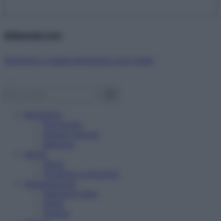
Abbonati ora!
Starbene ti regala benessere ogni mese!
Benessere
Psicologia
Rimedi naturali
Bellezza
Salute
News
Problemi e soluzioni
Alimentazione
Mangiare sano
Diete
Ricette