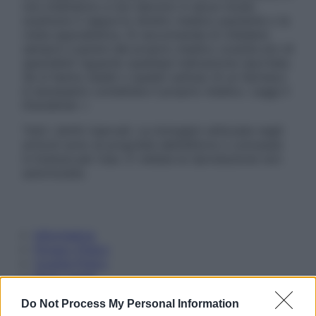
non intendono e non devono in alcun modo
sostituire il rapporto diretto medico-paziente o la
visita specialistica. Si raccomanda di chiedere
sempre il parere del proprio medico curante e/o di
specialisti riguardo qualsiasi indicazione riportata.
Se si hanno dubbi o quesiti sull’uso di un farmaco
è necessario contattare il proprio medico. Leggi il
Disclaimer »
Tutti i diritti riservati. Le immagini utilizzate negli
articoli sono di proprietà dell’editore o concesse
in licenza per l’uso. È vietata la riproduzione non
autorizzata.
Informativa
Privacy Policy
Cookie Policy
Note Legali
Preferenze Privacy
Do Not Process My Personal Information