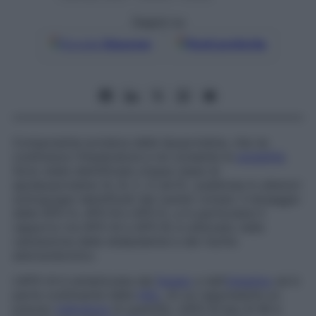
Seguici su
Google
Discover
Fonti preferite
Componente proteica delle lipoproteine, che ne
costituisce l’impalcatura e ne consente la
solubilità
.
Sono state identificate cinque classi di
apolipoproteine (A, B, C, D ed E), suddivise in ulteriori
sottogruppi identificati dai numeri romani. Il dosaggio
delle APO-A, APO-B e APO-E, e in particolare il
rapporto tra APO-AI e APO-B, è utilizzato nella
valutazione delle dislipidemie e del rischio
aterosclerotico.
L’APO-AI è sintetizzata dal
fegato
e dall’
intestino
ed è
parte costituente delle
HDL
, di cui rappresenta un
preciso
indicatore
di quantità. L’APO-B tipo B 48 è