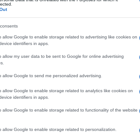
lected.
Out
consents
Le
o allow Google to enable storage related to advertising like cookies on
evice identifiers in apps.
ti preferite
o allow my user data to be sent to Google for online advertising
s.
to allow Google to send me personalized advertising.
o allow Google to enable storage related to analytics like cookies on
iluppo di un
tessuto
o un
organo
. L’aplasia auricolare
evice identifiers in apps.
dell’
orecchio
esterno o medio. Può essere maggiore
(assenza di una sola parte). Generalmente si corregge
o allow Google to enable storage related to functionality of the website
e funzionale. Per
estensione
, il termine
aplasia
o allow Google to enable storage related to personalization.