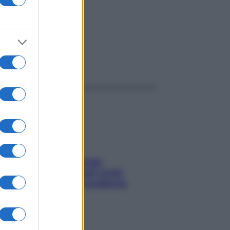
ggi anche
Capelli spezzati lungo
l’attaccatura? Scopri come
risolvere l’annoso problema