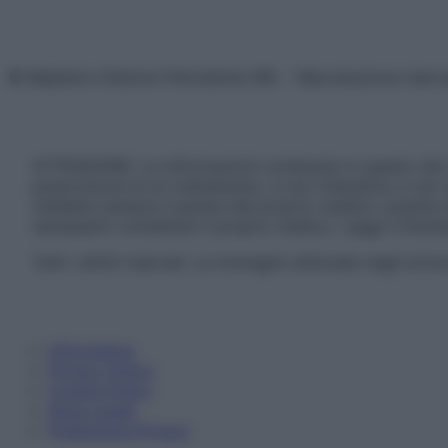
© Belpietro Edizioni Periodiche SRL – Riproduzione riser
ATTENZIONE: Le informazioni contenute in questo sito 
prescrizione di un trattamento, e non intendono e non 
chiedere sempre il parere del proprio medico curante e/o
necessario contattare il proprio medico. Leggi il Discl
Tutti i diritti riservati. Le immagini utilizzate negli ar
Informativa
Privacy Policy
Cookie Policy
Note Legali
Preferenze Privacy