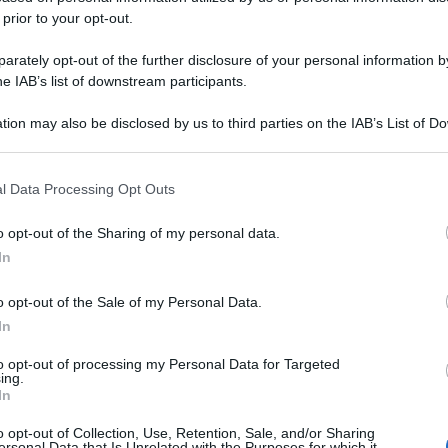
 prior to your opt-out.
rately opt-out of the further disclosure of your personal information by
he IAB’s list of downstream participants.
tion may also be disclosed by us to third parties on the IAB’s List of 
 that may further disclose it to other third parties.
 that this website/app uses one or more Google services and may gath
l Data Processing Opt Outs
including but not limited to your visit or usage behaviour. You may click 
 to Google and its third-party tags to use your data for below specifi
o opt-out of the Sharing of my personal data.
ogle consent section.
In
o opt-out of the Sale of my Personal Data.
In
to opt-out of processing my Personal Data for Targeted
ing.
In
o opt-out of Collection, Use, Retention, Sale, and/or Sharing
ersonal Data that Is Unrelated with the Purposes for which it