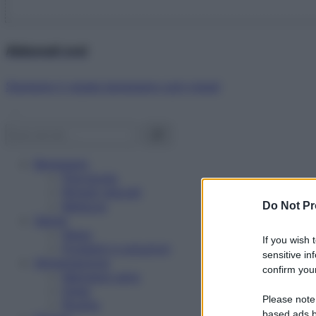
Abbonati ora!
Starbene ti regala benessere ogni mese!
Benessere
Psicologia
Rimedi naturali
Bellezza
Do Not Pr
Salute
News
If you wish 
Problemi e soluzioni
sensitive in
Alimentazione
confirm your
Mangiare sano
Diete
Please note
Ricette
based ads b