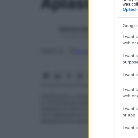
Aplasia
was col
Opted 
Google 
Redazione Starbene
1 Gennaio 2025 – Lettura 1 minuto
I want t
web or d
Google
Discover
Fon
Seguici su
I want t
purpose
I want 
I want t
Insufficienza o arresto
congenito
dello sv
web or d
è caratterizzata dalla crescita incompleta 
(assenza di tutte le strutture) o minore 
I want t
con l’applicazione di una
protesi
estetica 
or app.
designa anche alcune lesioni acquisite.
I want t