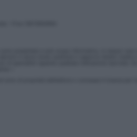
vata – P.Iva 13673600964
sono presentate a solo scopo informativo, in nessun caso p
devono in alcun modo sostituire il rapporto diretto medico-p
 di specialisti riguardo qualsiasi indicazione riportata. Se
aimer »
ticoli sono di proprietà dell’editore o concesse in licenza per 