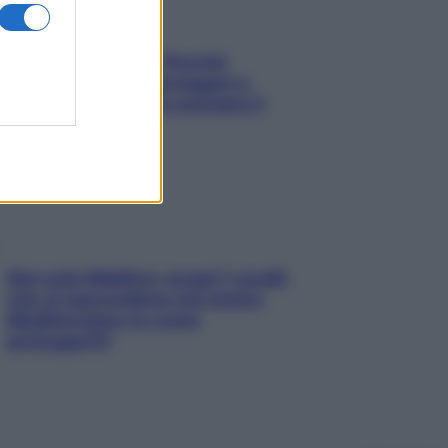
Fame dopo cena? Perché
succede e 6 snack leggeri e
appetitosi che non rovinano il
sonno
Non solo Maldive: scopri i coralli
che si nascondono nel nostro
Mediterraneo (e come
proteggerli)