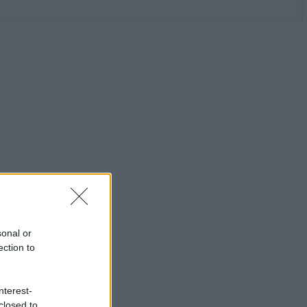
sonal or
ection to
nterest-
closed to