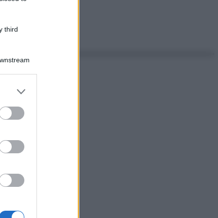
 third
Downstream
er and store
to grant or
ed purposes