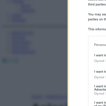
Fitness
third parties
Sport
Esercizi
You may sepa
Video
parties on t
Podcast
This informa
Medicina AZ
Participants
Farmaci
Calcolatori
Please note
Persona
Oroscopo
information 
Abbonamenti
deny consent
I want t
in below Go
Facebook
X
Instagram
Opted 
I want t
Opted 
I want 
Advertis
Opted 
Home
»
Medicina A-Z
I want t
of my P