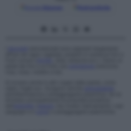
Google
Discover
Fonti preferite
I
glucosidi
antocianosidi sono pigmenti largamente
diffusi nel regno vegetale, presenti in numerosi fiori e
frutti comuni (
mirtillo
, ribes, lampone ecc.). Danno ai
petali dei fiori e ai frutti una
colorazione
arancione,
rosa, rosso, violetto e blu.
Si trovano anche in altri organi delle piante, come
radici, foglie ecc. Svolgono attività
antiossidante
,
antinfiammatoria e antiaggregante piastrinica. Se ne
sfruttano principalmente le proprietà protettive
dell’
endotelio
(
tessuto
che riveste internamente i vasi
sanguigni e il
cuore
) e antiaggreganti piastriniche.