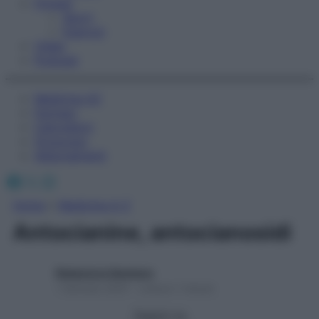
Fitness
Sport
Esercizi
Video
Podcast
Medicina AZ
Farmaci
Calcolatori
Oroscopo
Abbonamenti
Facebook
X
Instagram
Home
»
Medicina A-Z
Antocianine, antocianosidi
Redazione Starbene
1 Gennaio 2025 – Lettura 1 minuto
Seguici su