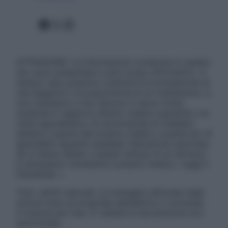
Facebook
X
Instagram
ATTENZIONE: Le informazioni contenute in questo
sito sono presentate a solo scopo informativo, in
nessun caso possono costituire la formulazione di
una diagnosi o la prescrizione di un trattamento, e
non intendono e non devono in alcun modo
sostituire il rapporto diretto medico-paziente o la
visita specialistica. Si raccomanda di chiedere
sempre il parere del proprio medico curante e/o di
specialisti riguardo qualsiasi indicazione riportata.
Se si hanno dubbi o quesiti sull’uso di un farmaco
è necessario contattare il proprio medico. Leggi il
Disclaimer »
Tutti i diritti riservati. Le immagini utilizzate negli
articoli sono di proprietà dell’editore o concesse
in licenza per l’uso. È vietata la riproduzione non
autorizzata.