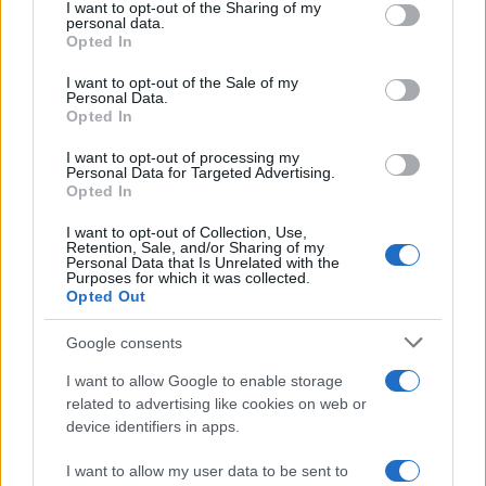
I want to opt-out of the Sharing of my
disclose it to other third parties.
personal data.
Opted In
Please note that this website/app uses one or more Google
services and may gather and store information including but
I want to opt-out of the Sale of my
Personal Data.
not limited to your visit or usage behaviour. You may click to
Opted In
grant or deny consent to Google and its third-party tags to
use your data for below specified purposes in below Google
I want to opt-out of processing my
consent section.
Personal Data for Targeted Advertising.
Opted In
I want to opt-out of Collection, Use,
Retention, Sale, and/or Sharing of my
Personal Data that Is Unrelated with the
Purposes for which it was collected.
Opted Out
Google consents
I want to allow Google to enable storage
related to advertising like cookies on web or
device identifiers in apps.
I want to allow my user data to be sent to