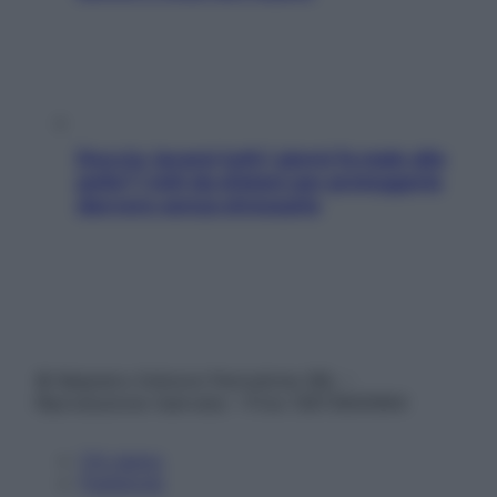
Doccia, lavarsi tutti i giorni fa male alla
pelle? I miti da sfatare per proteggerla
davvero senza stressarla
© Belpietro Edizioni Periodiche SRL –
Riproduzione riservata – P.Iva 13673600964
Chi siamo
Pubblicità