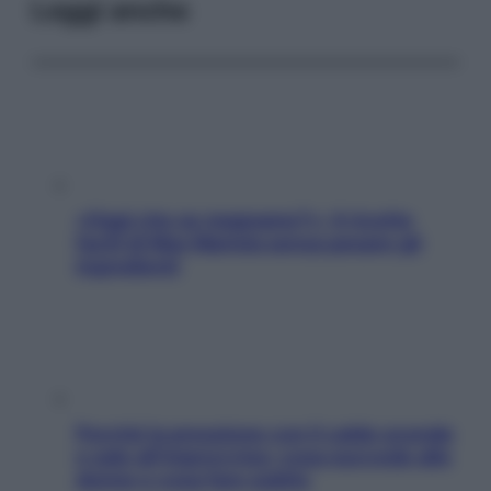
Leggi anche
«Oggi che se magnamo?»: 4 ricette
facili di Max Mariola senza pesare gli
ingredienti
Perché la pressione con il caldo scende
e sale all’improvviso: cosa succede alle
donne e cosa fare subito