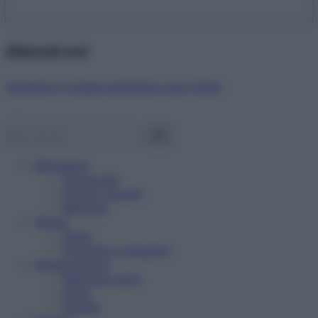
Abbonati ora!
Starbene ti regala benessere ogni mese!
Benessere
Psicologia
Rimedi naturali
Bellezza
Salute
News
Problemi e soluzioni
Alimentazione
Mangiare sano
Diete
Ricette