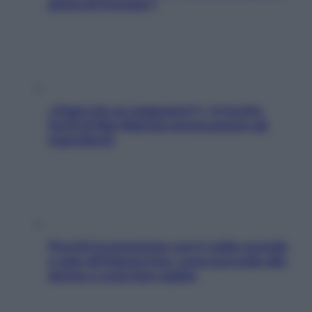
pilota di Formula 1
«Oggi che se magnamo?»: 4 ricette
facili di Max Mariola senza pesare gli
ingredienti
Perché la pressione con il caldo scende
e sale all’improvviso: cosa succede alle
donne e cosa fare subito