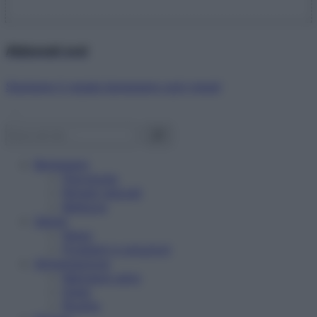
Abbonati ora!
Starbene ti regala benessere ogni mese!
Benessere
Psicologia
Rimedi naturali
Bellezza
Salute
News
Problemi e soluzioni
Alimentazione
Mangiare sano
Diete
Ricette