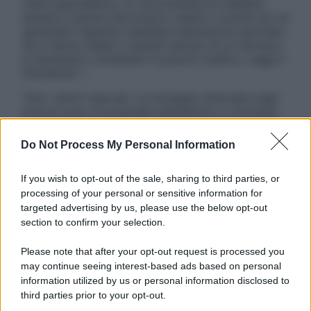
visita specialistica. Si raccomanda di chiedere
sempre il parere del proprio medico curante e/o di
specialisti riguardo qualsiasi indicazione riportata.
Se si hanno dubbi o quesiti sull’uso di un farmaco
è necessario contattare il proprio medico. Leggi il
Disclaimer »
Tutti i diritti riservati. Le immagini utilizzate negli
articoli sono di proprietà dell’editore o concesse
in licenza per l’uso. È vietata la riproduzione non
autorizzata.
Do Not Process My Personal Information
If you wish to opt-out of the sale, sharing to third parties, or
processing of your personal or sensitive information for
Informativa
targeted advertising by us, please use the below opt-out
Privacy Policy
section to confirm your selection.
Cookie Policy
Note Legali
Please note that after your opt-out request is processed you
Preferenze Privacy
may continue seeing interest-based ads based on personal
information utilized by us or personal information disclosed to
third parties prior to your opt-out.