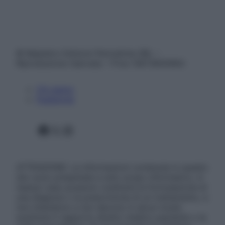
© Belpietro Edizioni Periodiche SRL –
Riproduzione riservata – P.Iva 13673600964
Chi siamo
Pubblicità
Facebook
X
Instagram
ATTENZIONE: Le informazioni contenute in questo
sito sono presentate a solo scopo informativo, in
nessun caso possono costituire la formulazione di
una diagnosi o la prescrizione di un trattamento, e
non intendono e non devono in alcun modo
sostituire il rapporto diretto medico-paziente o la