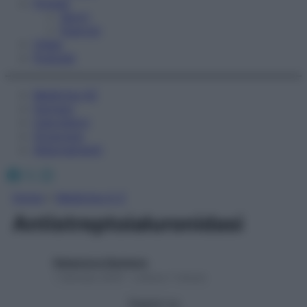
Fitness
Sport
Esercizi
Video
Podcast
Medicina AZ
Farmaci
Calcolatori
Oroscopo
Abbonamenti
Facebook
X
Instagram
Home
»
Medicina A-Z
Antistreptoialuronidasi
Redazione Starbene
1 Gennaio 2025 – Lettura 1 minuto
Seguici su