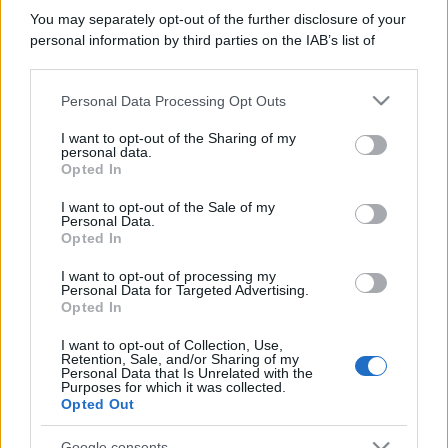
You may separately opt-out of the further disclosure of your
personal information by third parties on the IAB’s list of
downstream participants.
Personal Data Processing Opt Outs
This information may also be disclosed by us to third parties
on the IAB’s List of Downstream Participants that may further
I want to opt-out of the Sharing of my
disclose it to other third parties.
personal data.
Opted In
Please note that this website/app uses one or more Google
services and may gather and store information including but
I want to opt-out of the Sale of my
Personal Data.
not limited to your visit or usage behaviour. You may click to
Opted In
grant or deny consent to Google and its third-party tags to
use your data for below specified purposes in below Google
I want to opt-out of processing my
consent section.
Personal Data for Targeted Advertising.
Opted In
I want to opt-out of Collection, Use,
Retention, Sale, and/or Sharing of my
Personal Data that Is Unrelated with the
Purposes for which it was collected.
Opted Out
Google consents