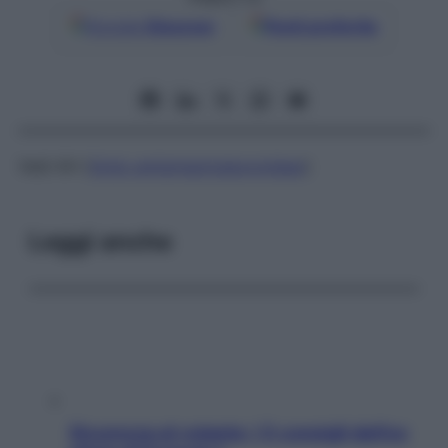
Google
Discover
Fonti preferite
Vedi
AH (
titolo antistreptoialuronidasi
)
Leggi anche
Sicurezza al volante: i 5 consigli dell’ex