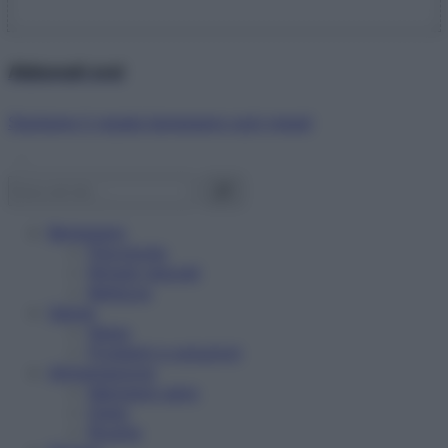
Abbonati ora!
Starbene ti regala benessere ogni mese!
Benessere
Psicologia
Rimedi naturali
Bellezza
Salute
News
Problemi e soluzioni
Alimentazione
Mangiare sano
Diete
Ricette