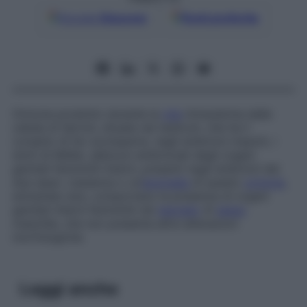
Google
Discover
Fonti preferite
Ormone prodotto durante la
vita
intrauterina dalle
cellule di Sertoli, situate nei testicoli, che ha il
compito di far scomparire, negli embrioni maschi, i
dotti di Müller, abbozzi embrionali degli organi
genitali femminili interni, presenti negli embrioni dei
due sessi. L’assenza o un’
anomalia
di questo
ormone
,
entrambe rare, comportano la presenza di organi
genitali interni femminili nel
neonato
di
sesso
maschile, che non presenta altre alterazioni
morfologiche.
Leggi anche