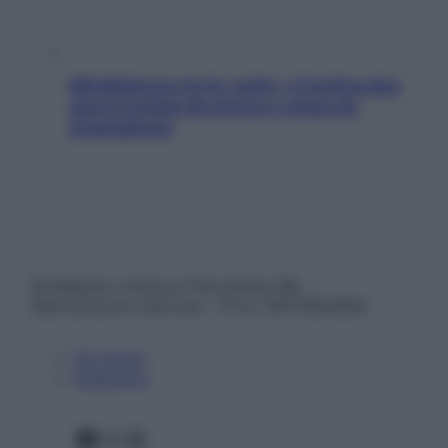
Mindfulness tra le vette: a Cortina due
giorni lontani da stress e ansia da
smartphone
© Belpietro Edizioni Periodiche SRL –
Riproduzione riservata – P.Iva 13673600964
Chi siamo
Pubblicità
Facebook
X
Instagram