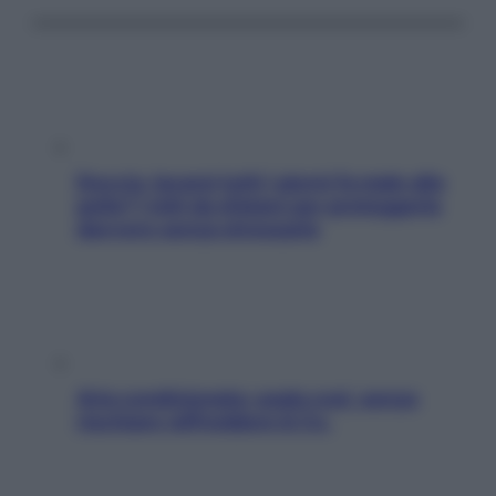
Doccia, lavarsi tutti i giorni fa male alla
pelle? I miti da sfatare per proteggerla
davvero senza stressarla
Aria condizionata: usala così, senza
rischiare raffreddore & Co.