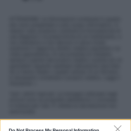
ATTENZIONE: Le informazioni contenute in questo
sito sono presentate a solo scopo informativo, in
nessun caso possono costituire la formulazione di
una diagnosi o la prescrizione di un trattamento, e
non intendono e non devono in alcun modo
sostituire il rapporto diretto medico-paziente o la
visita specialistica. Si raccomanda di chiedere
sempre il parere del proprio medico curante e/o di
specialisti riguardo qualsiasi indicazione riportata.
Se si hanno dubbi o quesiti sull’uso di un farmaco
è necessario contattare il proprio medico. Leggi il
Disclaimer »
Tutti i diritti riservati. Le immagini utilizzate negli
articoli sono di proprietà dell’editore o concesse
in licenza per l’uso. È vietata la riproduzione non
autorizzata.
Do Not Process My Personal Information