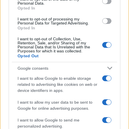
Personal Data.
not limited to your visit or usage behaviour. You may click to
Opted In
grant or deny consent to Google and its third-party tags to
use your data for below specified purposes in below Google
I want to opt-out of processing my
consent section.
Personal Data for Targeted Advertising.
Opted In
I want to opt-out of Collection, Use,
Retention, Sale, and/or Sharing of my
Personal Data that Is Unrelated with the
Purposes for which it was collected.
Opted Out
Google consents
I want to allow Google to enable storage
related to advertising like cookies on web or
device identifiers in apps.
I want to allow my user data to be sent to
Google for online advertising purposes.
I want to allow Google to send me
personalized advertising.