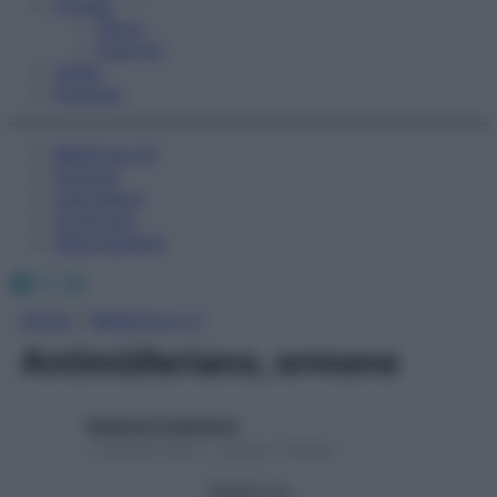
Fitness
Sport
Esercizi
Video
Podcast
Medicina AZ
Farmaci
Calcolatori
Oroscopo
Abbonamenti
Facebook
X
Instagram
Home
»
Medicina A-Z
Antimülleriano, ormone
Redazione Starbene
1 Gennaio 2025 – Lettura 1 minuto
Seguici su