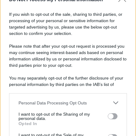
Informativa
Privacy Policy
If you wish to opt-out of the sale, sharing to third parties, or
Cookie Policy
processing of your personal or sensitive information for
Note Legali
targeted advertising by us, please use the below opt-out
Preferenze Privacy
section to confirm your selection.
Please note that after your opt-out request is processed you
may continue seeing interest-based ads based on personal
information utilized by us or personal information disclosed to
third parties prior to your opt-out.
You may separately opt-out of the further disclosure of your
personal information by third parties on the IAB’s list of
downstream participants.
Personal Data Processing Opt Outs
This information may also be disclosed by us to third parties
on the IAB’s List of Downstream Participants that may further
I want to opt-out of the Sharing of my
disclose it to other third parties.
personal data.
Opted In
Please note that this website/app uses one or more Google
services and may gather and store information including but
I want to opt-out of the Sale of my