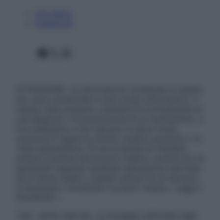
Chi siamo
Pubblicità
Facebook
X
Instagram
ATTENZIONE: Le informazioni contenute in questo
sito sono presentate a solo scopo informativo, in
nessun caso possono costituire la formulazione di
una diagnosi o la prescrizione di un trattamento, e
non intendono e non devono in alcun modo
sostituire il rapporto diretto medico-paziente o la
visita specialistica. Si raccomanda di chiedere
sempre il parere del proprio medico curante e/o di
specialisti riguardo qualsiasi indicazione riportata.
Se si hanno dubbi o quesiti sull’uso di un farmaco
è necessario contattare il proprio medico. Leggi il
Disclaimer »
Tutti i diritti riservati. Le immagini utilizzate negli