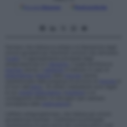
Google
Discover
Fonti preferite
Farmaco che inibisce la sintesi e la liberazione degli
ormoni gonadotropi femminili (ormoni che stimolano
l’
ovaio
). Il rappresentante principale degli
antigonadotropi è il
danazolo
, il quale atrofizza la
mucosa
uterina. Il
danazolo
è indicato in caso di
endometriosi
(
lesione
della
mucosa
uterina
caratterizzata dalla presenza di porzioni di
mucosa
al
di fuori dell’
utero
). Gli effetti indesiderati sono legati
al suo
potere
androgenico
(
irsutismo
) e al
conseguente difetto di estrogeni (per esempio
scomparsa delle
mestruazioni
).
L’effetto antigonadotropo, che inibisce gli ormoni
gonadotropi ipofisari, costituisce la principale
caratteristica di gran parte dei contraccettivi orali.