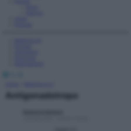
Fitness
Sport
Esercizi
Video
Podcast
Medicina AZ
Farmaci
Calcolatori
Oroscopo
Abbonamenti
Facebook
X
Instagram
Home
»
Medicina A-Z
Antigonadotropo
Redazione Starbene
1 Gennaio 2025 – Lettura 1 minuto
Seguici su