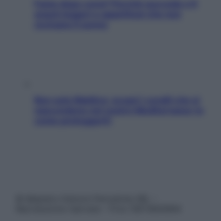
Fame dopo cena? Perché succede e 6
snack leggeri e appetitosi che non
rovinano il sonno
Non solo Maldive: scopri i coralli che si
nascondono nel nostro Mediterraneo (e
come proteggerli)
© Belpietro Edizioni Periodiche SRL –
Riproduzione riservata – P.Iva 13673600964