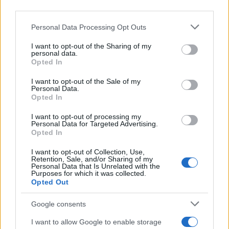
downstream participants.
Personal Data Processing Opt Outs
This information may also be disclosed by us to third parties
on the IAB’s List of Downstream Participants that may further
I want to opt-out of the Sharing of my
disclose it to other third parties.
personal data.
Opted In
Please note that this website/app uses one or more Google
services and may gather and store information including but
I want to opt-out of the Sale of my
Personal Data.
not limited to your visit or usage behaviour. You may click to
Opted In
grant or deny consent to Google and its third-party tags to
use your data for below specified purposes in below Google
I want to opt-out of processing my
consent section.
Personal Data for Targeted Advertising.
Opted In
I want to opt-out of Collection, Use,
Retention, Sale, and/or Sharing of my
Personal Data that Is Unrelated with the
Purposes for which it was collected.
Opted Out
Google consents
I want to allow Google to enable storage