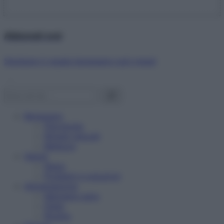
Abbonati ora!
Starbene ti regala benessere ogni mese!
Benessere
Psicologia
Rimedi naturali
Bellezza
Salute
News
Problemi e soluzioni
Alimentazione
Mangiare sano
Diete
Ricette