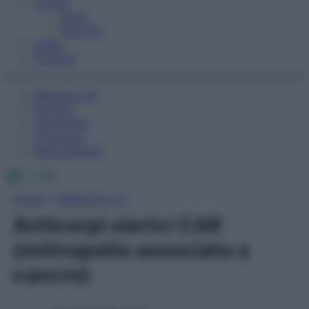
Fitness
Sport
Esercizi
Video
Podcast
Medicina AZ
Farmaci
Calcolatori
Oroscopo
Abbonamenti
Facebook
X
Instagram
Home
»
Medicina A-Z
Anticorpi sierici CAR
(retinopatia associata a
cancro)