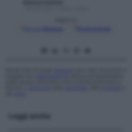
Redazione Starbene
1 Gennaio 2025 – Lettura 1 minuto
Seguici su
Google
Discover
Fonti preferite
Elevati titoli di questi
anticorpi
sono stati riscontrati in
soggetti con
degenerazione
retinica paraneoplastica,
quasi sempre associata a microcitoma polmonare e
talvolta a
carcinoma
della
mammella
, della
prostata
o
del
colon
.
Leggi anche