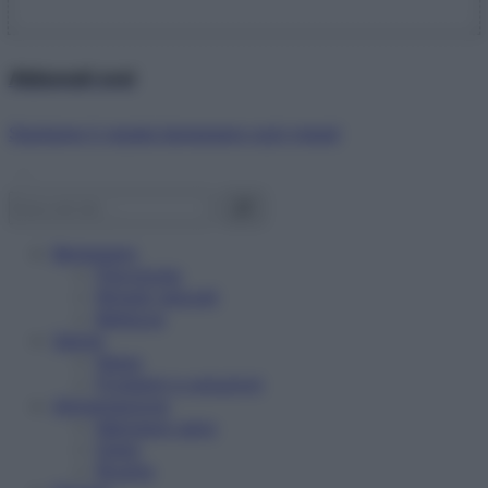
Abbonati ora!
Starbene ti regala benessere ogni mese!
Benessere
Psicologia
Rimedi naturali
Bellezza
Salute
News
Problemi e soluzioni
Alimentazione
Mangiare sano
Diete
Ricette