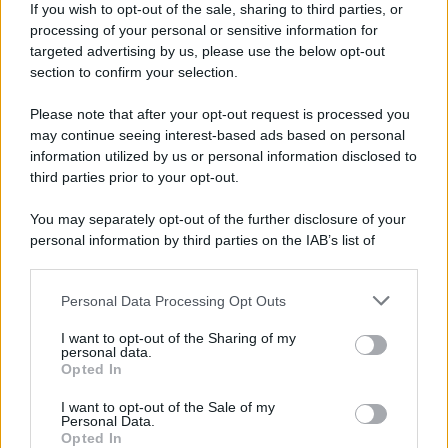
If you wish to opt-out of the sale, sharing to third parties, or
Privacy Policy
processing of your personal or sensitive information for
Cookie Policy
targeted advertising by us, please use the below opt-out
Note Legali
Preferenze Privacy
section to confirm your selection.
Please note that after your opt-out request is processed you
may continue seeing interest-based ads based on personal
information utilized by us or personal information disclosed to
third parties prior to your opt-out.
You may separately opt-out of the further disclosure of your
personal information by third parties on the IAB’s list of
downstream participants.
Personal Data Processing Opt Outs
This information may also be disclosed by us to third parties
on the IAB’s List of Downstream Participants that may further
I want to opt-out of the Sharing of my
disclose it to other third parties.
personal data.
Opted In
Please note that this website/app uses one or more Google
services and may gather and store information including but
I want to opt-out of the Sale of my
Personal Data.
not limited to your visit or usage behaviour. You may click to
Opted In
grant or deny consent to Google and its third-party tags to