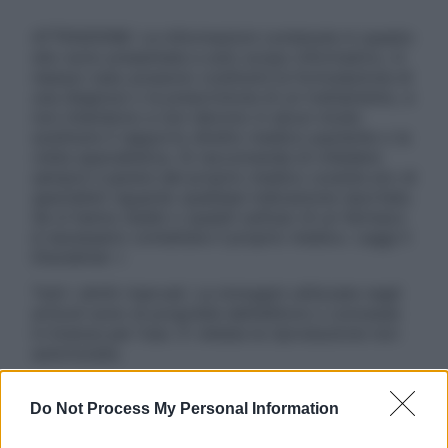
ATTENZIONE: Le informazioni contenute in questo
sito sono presentate a solo scopo informativo, in
nessun caso possono costituire la formulazione di
una diagnosi o la prescrizione di un trattamento, e
non intendono e non devono in alcun modo
sostituire il rapporto diretto medico-paziente o la
visita specialistica. Si raccomanda di chiedere
sempre il parere del proprio medico curante e/o di
specialisti riguardo qualsiasi indicazione riportata.
Se si hanno dubbi o quesiti sull’uso di un farmaco
è necessario contattare il proprio medico. Leggi il
Disclaimer »
Tutti i diritti riservati. Le immagini utilizzate negli
articoli sono di proprietà dell’editore o concesse
in licenza per l’uso. È vietata la riproduzione non
autorizzata.
Do Not Process My Personal Information
Informativa