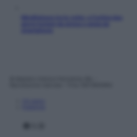
Mindfulness tra le vette: a Cortina due
giorni lontani da stress e ansia da
smartphone
© Belpietro Edizioni Periodiche SRL –
Riproduzione riservata – P.Iva 13673600964
Chi siamo
Pubblicità
Facebook
X
Instagram