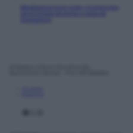
Mindfulness tra le vette: a Cortina due
giorni lontani da stress e ansia da
smartphone
© Belpietro Edizioni Periodiche SRL –
Riproduzione riservata – P.Iva 13673600964
Chi siamo
Pubblicità
Facebook
X
Instagram