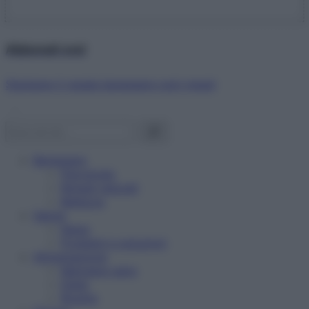
Abbonati ora!
Starbene ti regala benessere ogni mese!
Benessere
Psicologia
Rimedi naturali
Bellezza
Salute
News
Problemi e soluzioni
Alimentazione
Mangiare sano
Diete
Ricette