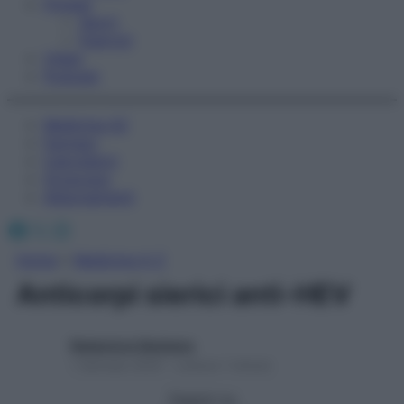
Fitness
Sport
Esercizi
Video
Podcast
Medicina AZ
Farmaci
Calcolatori
Oroscopo
Abbonamenti
Facebook
X
Instagram
Home
»
Medicina A-Z
Anticorpi sierici anti-HEV
Redazione Starbene
1 Gennaio 2025 – Lettura 1 minuto
Seguici su