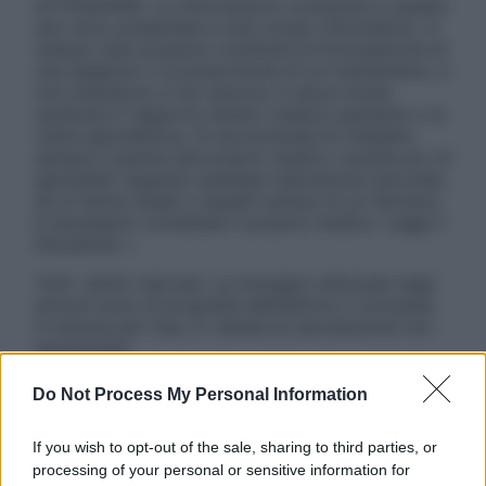
ATTENZIONE: Le informazioni contenute in questo
sito sono presentate a solo scopo informativo, in
nessun caso possono costituire la formulazione di
una diagnosi o la prescrizione di un trattamento, e
non intendono e non devono in alcun modo
sostituire il rapporto diretto medico-paziente o la
visita specialistica. Si raccomanda di chiedere
sempre il parere del proprio medico curante e/o di
specialisti riguardo qualsiasi indicazione riportata.
Se si hanno dubbi o quesiti sull’uso di un farmaco
è necessario contattare il proprio medico. Leggi il
Disclaimer »
Tutti i diritti riservati. Le immagini utilizzate negli
articoli sono di proprietà dell’editore o concesse
in licenza per l’uso. È vietata la riproduzione non
autorizzata.
Do Not Process My Personal Information
Informativa
If you wish to opt-out of the sale, sharing to third parties, or
Privacy Policy
processing of your personal or sensitive information for