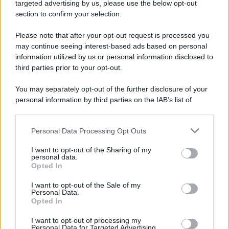
Cookie Policy
targeted advertising by us, please use the below opt-out
Note Legali
section to confirm your selection.
Preferenze Privacy
Please note that after your opt-out request is processed you
may continue seeing interest-based ads based on personal
information utilized by us or personal information disclosed to
third parties prior to your opt-out.
You may separately opt-out of the further disclosure of your
personal information by third parties on the IAB’s list of
downstream participants.
Personal Data Processing Opt Outs
This information may also be disclosed by us to third parties
on the IAB’s List of Downstream Participants that may further
I want to opt-out of the Sharing of my
disclose it to other third parties.
personal data.
Opted In
Please note that this website/app uses one or more Google
services and may gather and store information including but
I want to opt-out of the Sale of my
Personal Data.
not limited to your visit or usage behaviour. You may click to
Opted In
grant or deny consent to Google and its third-party tags to
use your data for below specified purposes in below Google
I want to opt-out of processing my
consent section.
Personal Data for Targeted Advertising.