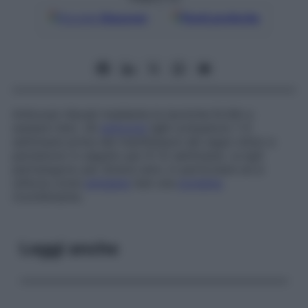
Google
Discover
Fonti preferite
Anticorpi rilevati mediante le tecniche ELISA e
western blot
. Gli
anticorpi
IgM compaiono 1-5
settimane prima del manifestarsi dei segni clinici e
persistono in seguito per 8-12 settimane. Le IgG
permangono per diversi anni, in particolare se si
utilizza come
antigene
test una
proteina
ricombinante.
Leggi anche