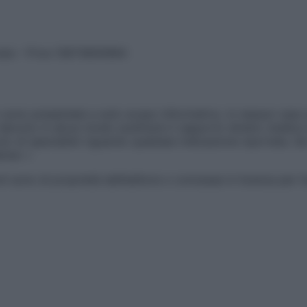
vata – P.Iva 13673600964
sono presentate a solo scopo informativo, in nessun caso p
devono in alcun modo sostituire il rapporto diretto medico-p
 di specialisti riguardo qualsiasi indicazione riportata. Se
aimer »
ticoli sono di proprietà dell’editore o concesse in licenza per 