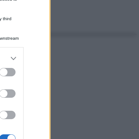
 third
Downstream
er and store
to grant or
ed purposes