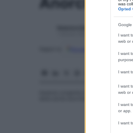
Anorchismo
was col
Opted 
Google 
Redazione Starbene
1 Gennaio 2025 – Lettura 1 minuto
I want t
web or d
Google
Discover
Fon
Seguici su
I want t
purpose
I want 
I want t
Assenza congenita di uno o di entrambi i 
web or d
detta anche
anorchia.
I want t
or app.
I want t