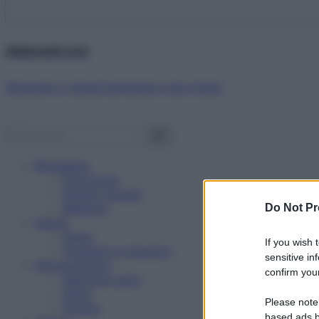
Abbonati ora!
Starbene ti regala benessere ogni mese!
Benessere
Psicologia
Rimedi naturali
Bellezza
Do Not Pr
Salute
News
If you wish 
Problemi e soluzioni
sensitive in
Alimentazione
confirm your
Mangiare sano
Diete
Please note
Ricette
based ads b