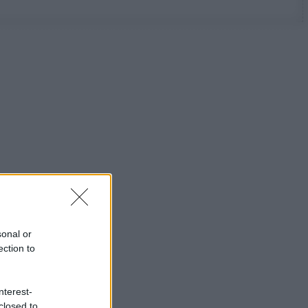
sonal or
ection to
nterest-
closed to