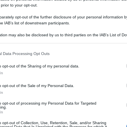
 prior to your opt-out.
rately opt-out of the further disclosure of your personal information by
he IAB’s list of downstream participants.
tion may also be disclosed by us to third parties on the IAB’s List of 
 that may further disclose it to other third parties.
 that this website/app uses one or more Google services and may gath
l Data Processing Opt Outs
including but not limited to your visit or usage behaviour. You may click 
 to Google and its third-party tags to use your data for below specifi
o opt-out of the Sharing of my personal data.
ogle consent section.
In
o opt-out of the Sale of my Personal Data.
In
to opt-out of processing my Personal Data for Targeted
ing.
In
o opt-out of Collection, Use, Retention, Sale, and/or Sharing
ersonal Data that Is Unrelated with the Purposes for which it