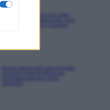
Perché la pressione con il caldo
scende e sale all’improvviso: cosa
succede alle donne e cosa fare
subito
Doccia, lavarsi tutti i giorni fa male
alla pelle? I miti da sfatare per
proteggerla davvero senza
stressarla