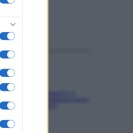
ggi anche
«Oggi che se magnamo?»: 4
ricette facili di Max Mariola senza
pesare gli ingredienti