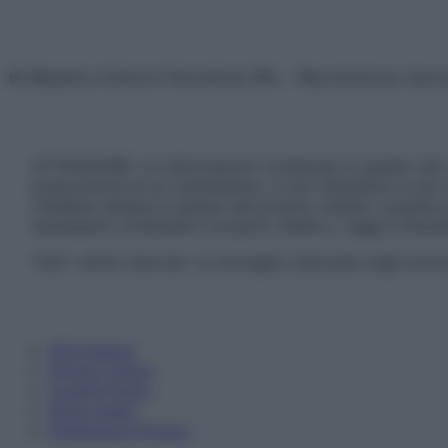
© Belpietro Edizioni Periodiche SRL – Riproduzione riser
ATTENZIONE: Le informazioni contenute in questo sito 
prescrizione di un trattamento, e non intendono e non 
chiedere sempre il parere del proprio medico curante e/o
necessario contattare il proprio medico. Leggi il Discl
Tutti i diritti riservati. Le immagini utilizzate negli ar
Informativa
Privacy Policy
Cookie Policy
Note Legali
Preferenze Privacy