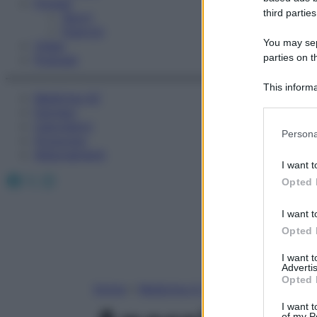
Fitness
third parties
Sport
Esercizi
You may sepa
Video
parties on t
Podcast
This informa
Medicina AZ
Participants
Farmaci
Calcolatori
Please note
Persona
Oroscopo
information 
Abbonamenti
deny consent
I want t
in below Go
Facebook
X
Instagram
Opted 
I want t
Opted 
I want 
Advertis
Opted 
Home
»
Medicina A-Z
I want t
of my P