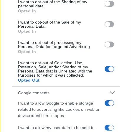
I want to opt-out of the Sharing of my
disclose it to other third parties.
personal data.
Opted In
Please note that this website/app uses one or more Google
services and may gather and store information including but
I want to opt-out of the Sale of my
Personal Data.
not limited to your visit or usage behaviour. You may click to
Opted In
grant or deny consent to Google and its third-party tags to
use your data for below specified purposes in below Google
I want to opt-out of processing my
consent section.
Personal Data for Targeted Advertising.
Opted In
I want to opt-out of Collection, Use,
Retention, Sale, and/or Sharing of my
Personal Data that Is Unrelated with the
Purposes for which it was collected.
Opted Out
Google consents
I want to allow Google to enable storage
related to advertising like cookies on web or
device identifiers in apps.
I want to allow my user data to be sent to