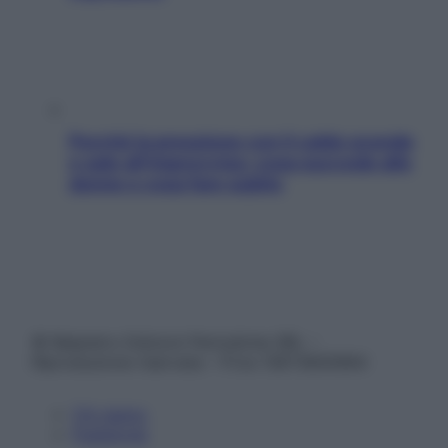
Perché la pressione con il caldo scende
e sale all’improvviso: cosa succede alle
donne e cosa fare subito
© Belpietro Edizioni Periodiche SRL –
Riproduzione riservata – P.Iva 13673600964
Chi siamo
Pubblicità