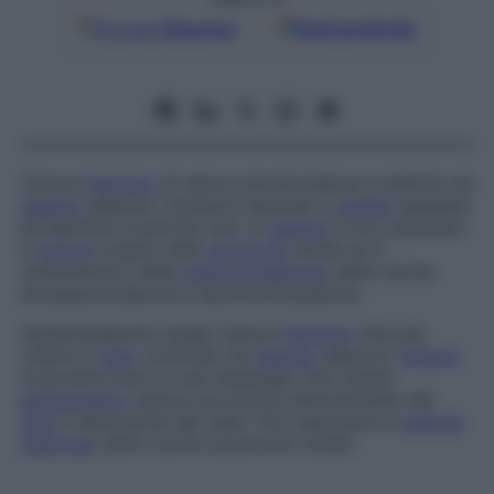
Google
Discover
Fonti preferite
Tumore
benigno
di natura amartomatosa costituito da
tessuto
adiposo, strutture vascolari a
parete
ispessita
ed elementi muscolari lisci. In
genere
è non capsulato.
Il
tumore
origina nella
corteccia
renale ed è
caratteristico della
sclerosi tuberosa
; detto anche
emangiomiolipoma
e
lipomioemangioma
.
Angiomiolipoma renale
Tumore
benigno
che può
colpire il
rene
, costituito da
tessuto
adiposo,
tessuto
muscolare liscio e vasi sanguigni. Può essere
asintomatico
oppure provocare dislocamento del
rene
e distorsione dei calici. Può associarsi a
sclerosi
tuberosa
; detto anche
amartoma renale
.