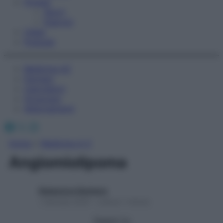
Fitness
Sport
Esercizi
Video
Podcast
Medicina AZ
Farmaci
Calcolatori
Oroscopo
Abbonamenti
Facebook
X
Instagram
Home
»
Medicina A-Z
Angiomiolipoma
Redazione Starbene
1 Gennaio 2025 – Lettura 1 minuto
Seguici su