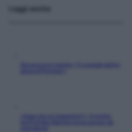
Leggi anche
Sicurezza al volante: i 5 consigli dell’ex
pilota di Formula 1
«Oggi che se magnamo?»: 4 ricette
facili di Max Mariola senza pesare gli
ingredienti