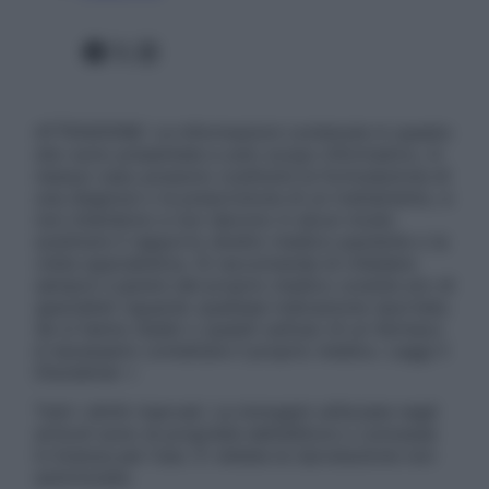
Facebook
X
Instagram
ATTENZIONE: Le informazioni contenute in questo
sito sono presentate a solo scopo informativo, in
nessun caso possono costituire la formulazione di
una diagnosi o la prescrizione di un trattamento, e
non intendono e non devono in alcun modo
sostituire il rapporto diretto medico-paziente o la
visita specialistica. Si raccomanda di chiedere
sempre il parere del proprio medico curante e/o di
specialisti riguardo qualsiasi indicazione riportata.
Se si hanno dubbi o quesiti sull’uso di un farmaco
è necessario contattare il proprio medico. Leggi il
Disclaimer »
Tutti i diritti riservati. Le immagini utilizzate negli
articoli sono di proprietà dell’editore o concesse
in licenza per l’uso. È vietata la riproduzione non
autorizzata.