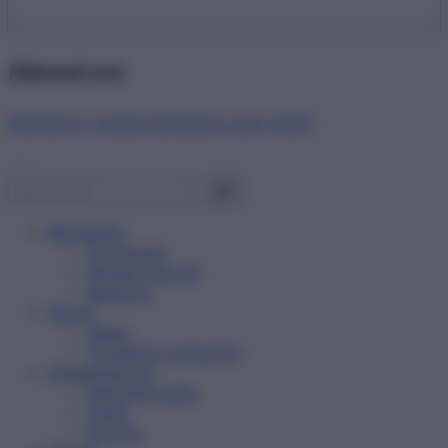
Abbonati ora!
Starbene ti regala benessere ogni mese!
Benessere
Psicologia
Rimedi naturali
Bellezza
Salute
News
Problemi e soluzioni
Alimentazione
Mangiare sano
Diete
Ricette