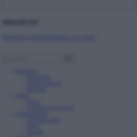
Abbonati ora!
Starbene ti regala benessere ogni mese!
Benessere
Psicologia
Rimedi naturali
Bellezza
Salute
News
Problemi e soluzioni
Alimentazione
Mangiare sano
Diete
Ricette