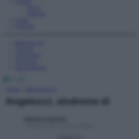
Fitness
Sport
Esercizi
Video
Podcast
Medicina AZ
Farmaci
Calcolatori
Oroscopo
Abbonamenti
Facebook
X
Instagram
Home
»
Medicina A-Z
Angelucci, sindrome di
Redazione Starbene
1 Gennaio 2025 – Lettura 1 minuto
Seguici su