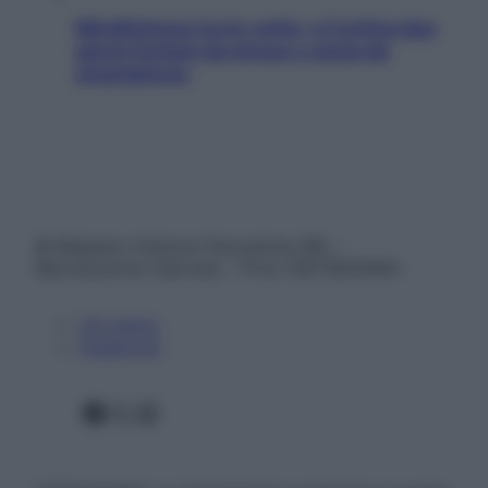
Mindfulness tra le vette: a Cortina due
giorni lontani da stress e ansia da
smartphone
© Belpietro Edizioni Periodiche SRL –
Riproduzione riservata – P.Iva 13673600964
Chi siamo
Pubblicità
Facebook
X
Instagram