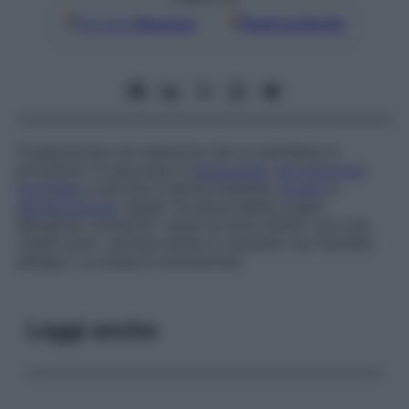
Google
Discover
Fonti preferite
Congiuntivite non batterica che si manifesta in
primavera. È associata a
tachicardia
,
lacrimazione
,
fotofobia
e talvolta a ipereccitabilità,
prurito
e
ipersecrezione
nasale. Si pensa abbia origini
allergiche. Entrambi i sessi ne sono affetti, ma i più
colpiti sono i giovani adulti e i pazienti con familiari
allergici. La causa è sconosciuta.
Leggi anche