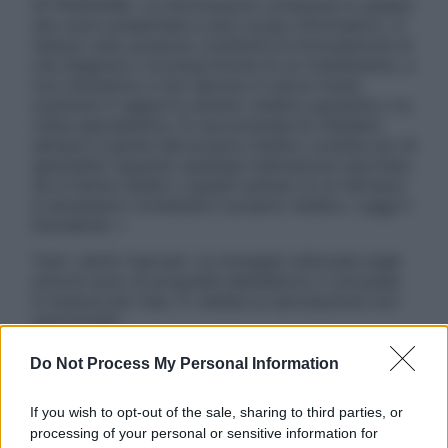
ATTENZIONE: Le informazioni contenute in questo
sito sono presentate a solo scopo informativo, in
nessun caso possono costituire la formulazione di
una diagnosi o la prescrizione di un trattamento, e
non intendono e non devono in alcun modo
sostituire il rapporto diretto medico-paziente o la
visita specialistica. Si raccomanda di chiedere
sempre il parere del proprio medico curante e/o di
specialisti riguardo qualsiasi indicazione riportata.
Se si hanno dubbi o quesiti sull’uso di un farmaco
è necessario contattare il proprio medico. Leggi il
Disclaimer »
Tutti i diritti riservati. Le immagini utilizzate negli
articoli sono di proprietà dell’editore o concesse
in licenza per l’uso. È vietata la riproduzione non
autorizzata.
Do Not Process My Personal Information
Informativa
If you wish to opt-out of the sale, sharing to third parties, or
Privacy Policy
processing of your personal or sensitive information for