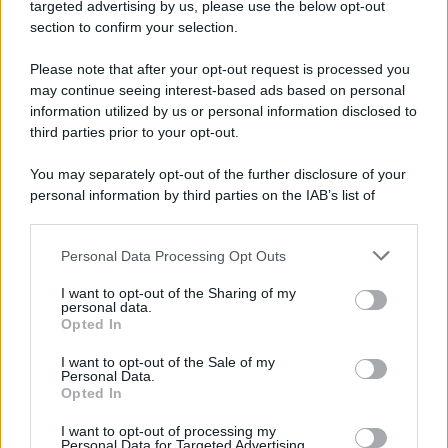
Cookie Policy
targeted advertising by us, please use the below opt-out
Note Legali
section to confirm your selection.
Preferenze Privacy
Please note that after your opt-out request is processed you
may continue seeing interest-based ads based on personal
information utilized by us or personal information disclosed to
third parties prior to your opt-out.
You may separately opt-out of the further disclosure of your
personal information by third parties on the IAB’s list of
downstream participants.
Personal Data Processing Opt Outs
This information may also be disclosed by us to third parties
on the IAB’s List of Downstream Participants that may further
I want to opt-out of the Sharing of my
disclose it to other third parties.
personal data.
Opted In
Please note that this website/app uses one or more Google
services and may gather and store information including but
I want to opt-out of the Sale of my
Personal Data.
not limited to your visit or usage behaviour. You may click to
Opted In
grant or deny consent to Google and its third-party tags to
use your data for below specified purposes in below Google
I want to opt-out of processing my
consent section.
Personal Data for Targeted Advertising.