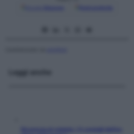
Google
Discover
Fonti preferite
Caratterizzato da
anchilosi
.
Leggi anche
Sicurezza al volante: i 5 consigli dell’ex