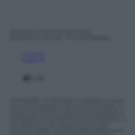
© Belpietro Edizioni Periodiche SRL –
Riproduzione riservata – P.Iva 13673600964
Chi siamo
Pubblicità
Facebook
X
Instagram
ATTENZIONE: Le informazioni contenute in questo
sito sono presentate a solo scopo informativo, in
nessun caso possono costituire la formulazione di
una diagnosi o la prescrizione di un trattamento, e
non intendono e non devono in alcun modo
sostituire il rapporto diretto medico-paziente o la