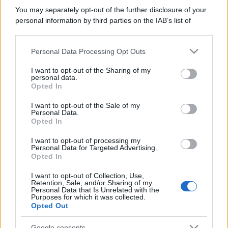
You may separately opt-out of the further disclosure of your
personal information by third parties on the IAB’s list of
downstream participants.
Personal Data Processing Opt Outs
This information may also be disclosed by us to third parties
on the IAB’s List of Downstream Participants that may further
I want to opt-out of the Sharing of my
disclose it to other third parties.
personal data.
Opted In
Please note that this website/app uses one or more Google
services and may gather and store information including but
I want to opt-out of the Sale of my
Personal Data.
not limited to your visit or usage behaviour. You may click to
Opted In
grant or deny consent to Google and its third-party tags to
use your data for below specified purposes in below Google
I want to opt-out of processing my
consent section.
Personal Data for Targeted Advertising.
Opted In
I want to opt-out of Collection, Use,
Retention, Sale, and/or Sharing of my
Personal Data that Is Unrelated with the
Purposes for which it was collected.
Opted Out
Google consents