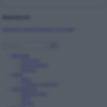
Abbonati ora!
Starbene ti regala benessere ogni mese!
Benessere
Psicologia
Rimedi naturali
Bellezza
Salute
News
Problemi e soluzioni
Alimentazione
Mangiare sano
Diete
Ricette