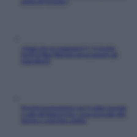
pilota di Formula 1
«Oggi che se magnamo?»: 4 ricette
facili di Max Mariola senza pesare gli
ingredienti
Perché la pressione con il caldo scende
e sale all’improvviso: cosa succede alle
donne e cosa fare subito