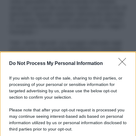
visita specialistica. Si raccomanda di chiedere
sempre il parere del proprio medico curante e/o di
specialisti riguardo qualsiasi indicazione riportata.
Se si hanno dubbi o quesiti sull’uso di un farmaco
è necessario contattare il proprio medico. Leggi il
Disclaimer »
Tutti i diritti riservati. Le immagini utilizzate negli
articoli sono di proprietà dell’editore o concesse
in licenza per l’uso. È vietata la riproduzione non
autorizzata.
Do Not Process My Personal Information
If you wish to opt-out of the sale, sharing to third parties, or
processing of your personal or sensitive information for
Informativa
targeted advertising by us, please use the below opt-out
Privacy Policy
section to confirm your selection.
Cookie Policy
Note Legali
Please note that after your opt-out request is processed you
Preferenze Privacy
may continue seeing interest-based ads based on personal
information utilized by us or personal information disclosed to
third parties prior to your opt-out.