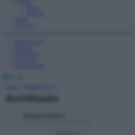
Fitness
Sport
Esercizi
Video
Podcast
Medicina AZ
Farmaci
Calcolatori
Oroscopo
Abbonamenti
Facebook
X
Instagram
Home
»
Medicina A-Z
Anchilosato
Redazione Starbene
1 Gennaio 2025 – Lettura 1 minuto
Seguici su