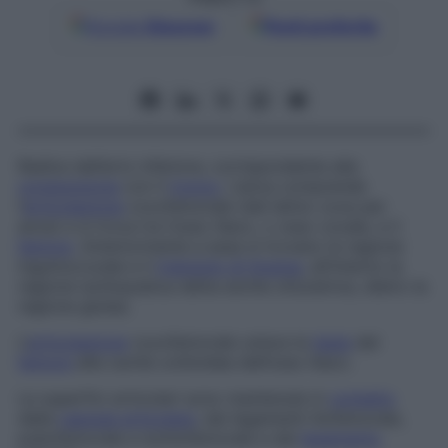
Google
Discover
Fonti preferite
Radice dell’arto inferiore, corrispondente alla
congiunzione
con il
tronco
. L’anca comprende
l’
articolazione
coxofemorale (dal latino coxa per
anca) e si trova tra l’osso iliaco, o osso coxale, e il
femore
. Anteriormente a essa si trovano la regione
inguinocrurale e il
triangolo di Scarpa
, all’interno la
regione ischiopubica detta anche
otturatrice
, dietro la
regione glutea.
L’
articolazione
coxofemorale unisce la
testa
del
femore
alla cavità cotiloidea dell’osso iliaco.
Le superfici articolari sono mantenute in
contatto
dalla
capsula articolare
, dai legamenti iliofemorale,
pubofemorale e ischiofemorale e dal
legamento