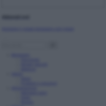
Abbonati ora!
Starbene ti regala benessere ogni mese!
Benessere
Psicologia
Rimedi naturali
Bellezza
Salute
News
Problemi e soluzioni
Alimentazione
Mangiare sano
Diete
Ricette