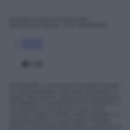
© Belpietro Edizioni Periodiche SRL –
Riproduzione riservata – P.Iva 13673600964
Chi siamo
Pubblicità
Facebook
X
Instagram
ATTENZIONE: Le informazioni contenute in questo
sito sono presentate a solo scopo informativo, in
nessun caso possono costituire la formulazione di
una diagnosi o la prescrizione di un trattamento, e
non intendono e non devono in alcun modo
sostituire il rapporto diretto medico-paziente o la
visita specialistica. Si raccomanda di chiedere
sempre il parere del proprio medico curante e/o di