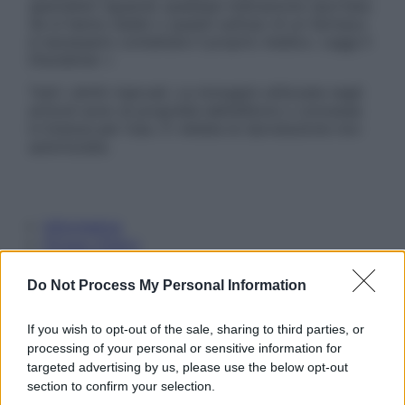
specialisti riguardo qualsiasi indicazione riportata.
Se si hanno dubbi o quesiti sull’uso di un farmaco
è necessario contattare il proprio medico. Leggi il
Disclaimer »
Tutti i diritti riservati. Le immagini utilizzate negli
articoli sono di proprietà dell’editore o concesse
in licenza per l’uso. È vietata la riproduzione non
autorizzata.
Informativa
Privacy Policy
Cookie Policy
Note Legali
Do Not Process My Personal Information
Preferenze Privacy
If you wish to opt-out of the sale, sharing to third parties, or
processing of your personal or sensitive information for
targeted advertising by us, please use the below opt-out
section to confirm your selection.