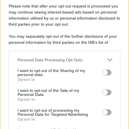
Please note that after your opt-out request is processed you
may continue seeing interest-based ads based on personal
information utilized by us or personal information disclosed to
third parties prior to your opt-out.
You may separately opt-out of the further disclosure of your
personal information by third parties on the IAB’s list of
downstream participants.
Personal Data Processing Opt Outs
This information may also be disclosed by us to third parties
on the IAB’s List of Downstream Participants that may further
I want to opt-out of the Sharing of my
disclose it to other third parties.
personal data.
Opted In
Please note that this website/app uses one or more Google
services and may gather and store information including but
I want to opt-out of the Sale of my
Personal Data.
not limited to your visit or usage behaviour. You may click to
Opted In
grant or deny consent to Google and its third-party tags to
use your data for below specified purposes in below Google
I want to opt-out of processing my
consent section.
Personal Data for Targeted Advertising.
Opted In