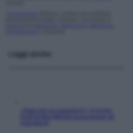
rotondo.
L’
articolazione
dell’anca, solida e nel contempo
estremamente mobile, consente i movimenti di
flessione
ed
estensione
,
adduzione
e
abduzione
,
circonduzione
e rotazione.
Leggi anche
«Oggi che se magnamo?»: 4 ricette
facili di Max Mariola senza pesare gli
ingredienti