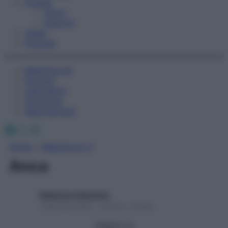
Fitness
Sport
Esercizi
Video
Podcast
Medicina AZ
Farmaci
Calcolatori
Oroscopo
Abbonamenti
Facebook
X
Instagram
Home
»
Medicina A-Z
Anca
Redazione Starbene
1 Gennaio 2025 – Lettura 1 minuto
Seguici su