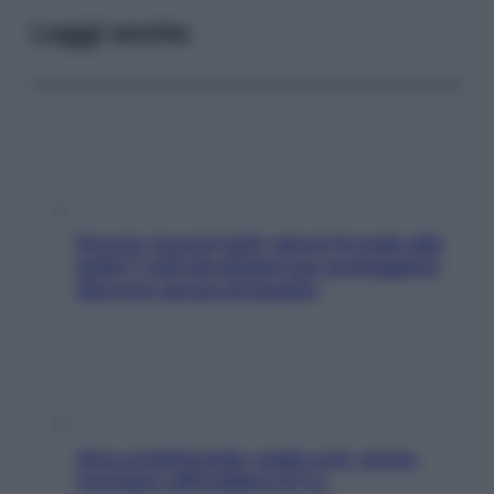
Leggi anche
Doccia, lavarsi tutti i giorni fa male alla
pelle? I miti da sfatare per proteggerla
davvero senza stressarla
Aria condizionata: usala così, senza
rischiare raffreddore & Co.