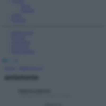
Fitness
Sport
Esercizi
Video
Podcast
Medicina AZ
Farmaci
Calcolatori
Oroscopo
Abbonamenti
Facebook
X
Instagram
Home
»
Medicina A-Z
amiotonia
Redazione Starbene
1 Gennaio 2025 – Lettura 1 minuto
Seguici su