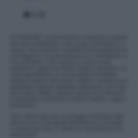
Facebook
X
Instagram
ATTENZIONE: Le informazioni contenute in questo
sito sono presentate a solo scopo informativo, in
nessun caso possono costituire la formulazione di
una diagnosi o la prescrizione di un trattamento, e
non intendono e non devono in alcun modo
sostituire il rapporto diretto medico-paziente o la
visita specialistica. Si raccomanda di chiedere
sempre il parere del proprio medico curante e/o di
specialisti riguardo qualsiasi indicazione riportata.
Se si hanno dubbi o quesiti sull’uso di un farmaco
è necessario contattare il proprio medico. Leggi il
Disclaimer »
Tutti i diritti riservati. Le immagini utilizzate negli
articoli sono di proprietà dell’editore o concesse
in licenza per l’uso. È vietata la riproduzione non
autorizzata.