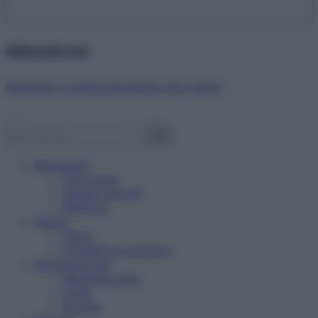
Abbonati ora!
Starbene ti regala benessere ogni mese!
Benessere
Psicologia
Rimedi naturali
Bellezza
Salute
News
Problemi e soluzioni
Alimentazione
Mangiare sano
Diete
Ricette