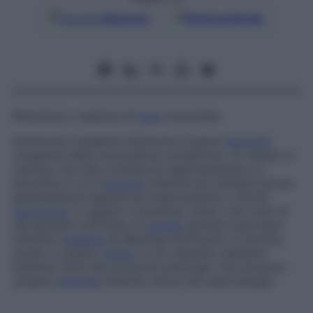
Google
Discover
Fonti preferite
Riduzione o assenza di
tono
muscolare.
Amiotonia congenita
Sindrome di grave
ipotonia
congenita della muscolatura scheletrica. Un tempo si
riteneva che tale condizione rappresentasse un
disordine in cui l’
ipotonia
infantile era benigna ed era
generalmente seguita da miglioramento o anche
guarigione
. in seguito è divenuto chiaro che molti di
tali pazienti soffrivano di
atrofia
spinale muscolare
infantile (
malattia
di Werdnig-Hoffmann). Il termine,
quindi, in questo
senso
, è ora obsoleto sebbene
esistano molti altri processi patologici che possono
causare
ipotonia
infantile, alcuni dei quali benigni.