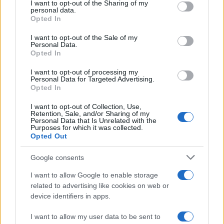
I want to opt-out of the Sharing of my
disclose it to other third parties.
personal data.
Opted In
Please note that this website/app uses one or more Google
services and may gather and store information including but
I want to opt-out of the Sale of my
Personal Data.
not limited to your visit or usage behaviour. You may click to
Opted In
grant or deny consent to Google and its third-party tags to
use your data for below specified purposes in below Google
I want to opt-out of processing my
consent section.
Personal Data for Targeted Advertising.
Opted In
I want to opt-out of Collection, Use,
Retention, Sale, and/or Sharing of my
Personal Data that Is Unrelated with the
Purposes for which it was collected.
Opted Out
Google consents
I want to allow Google to enable storage
related to advertising like cookies on web or
device identifiers in apps.
I want to allow my user data to be sent to