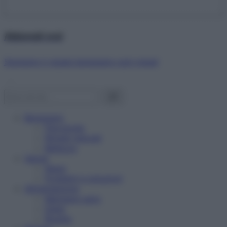
Abbonati ora!
Starbene ti regala benessere ogni mese!
Benessere
Psicologia
Rimedi naturali
Bellezza
Salute
News
Problemi e soluzioni
Alimentazione
Mangiare sano
Diete
Ricette