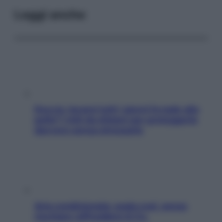
Leggi anche
Doccia, lavarsi tutti i giorni fa male alla
pelle? I miti da sfatare per proteggerla
davvero senza stressarla
Aria condizionata: usala così, senza
rischiare raffreddore & Co.