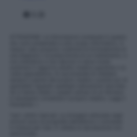
Facebook
X
Instagram
ATTENZIONE: Le informazioni contenute in questo
sito sono presentate a solo scopo informativo, in
nessun caso possono costituire la formulazione di
una diagnosi o la prescrizione di un trattamento, e
non intendono e non devono in alcun modo
sostituire il rapporto diretto medico-paziente o la
visita specialistica. Si raccomanda di chiedere
sempre il parere del proprio medico curante e/o di
specialisti riguardo qualsiasi indicazione riportata.
Se si hanno dubbi o quesiti sull’uso di un farmaco
è necessario contattare il proprio medico. Leggi il
Disclaimer »
Tutti i diritti riservati. Le immagini utilizzate negli
articoli sono di proprietà dell’editore o concesse
in licenza per l’uso. È vietata la riproduzione non
autorizzata.