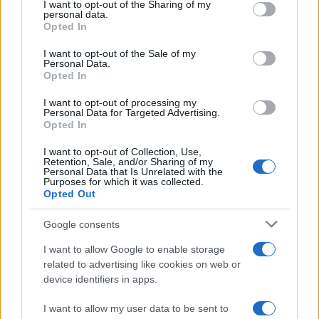
I want to opt-out of the Sharing of my
disclose it to other third parties.
personal data.
Opted In
Please note that this website/app uses one or more Google
services and may gather and store information including but
I want to opt-out of the Sale of my
Personal Data.
not limited to your visit or usage behaviour. You may click to
Opted In
grant or deny consent to Google and its third-party tags to
use your data for below specified purposes in below Google
I want to opt-out of processing my
consent section.
Personal Data for Targeted Advertising.
Opted In
I want to opt-out of Collection, Use,
Retention, Sale, and/or Sharing of my
Personal Data that Is Unrelated with the
Purposes for which it was collected.
Opted Out
Google consents
I want to allow Google to enable storage
related to advertising like cookies on web or
device identifiers in apps.
I want to allow my user data to be sent to