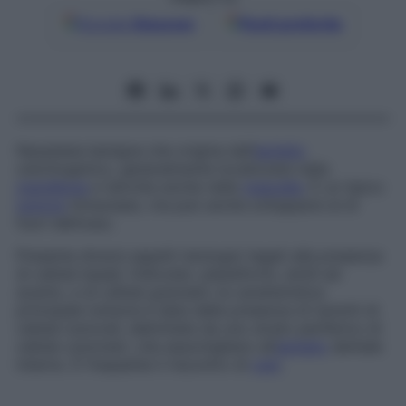
Google
Discover
Fonti preferite
Neoplasia benigna che origina dall’
epitelio
odontogenico, generalmente localizzata nella
mandibola
e talvolta anche nella
mascella
. È un tipico
tumore
intraosseo, ma può anche svilupparsi al di
fuori dell’osso.
Presenta diversi aspetti istologici legati alla presenza
di cellule basali, follicolari, plessiformi, simili ad
acanto, e di cellule granulari; la caratteristica
principale tuttavia è data dalla presenza di isolotti di
cellule tumorali, delimitate da uno strato periferico di
cellule colonnari, che assomigliano all’
epitelio
dentale
interno. È frequente il riscontro di
cisti
.