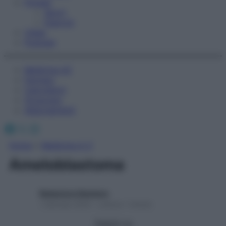
Fitness
Sport
Esercizi
Video
Podcast
Medicina AZ
Farmaci
Calcolatori
Oroscopo
Abbonamenti
Facebook
X
Instagram
Home
»
Medicina A-Z
Ameloblastoma
Redazione Starbene
1 Gennaio 2025 – Lettura 1 minuto
Seguici su