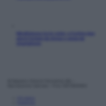
Mindfulness tra le vette: a Cortina due
giorni lontani da stress e ansia da
smartphone
© Belpietro Edizioni Periodiche SRL –
Riproduzione riservata – P.Iva 13673600964
Chi siamo
Pubblicità