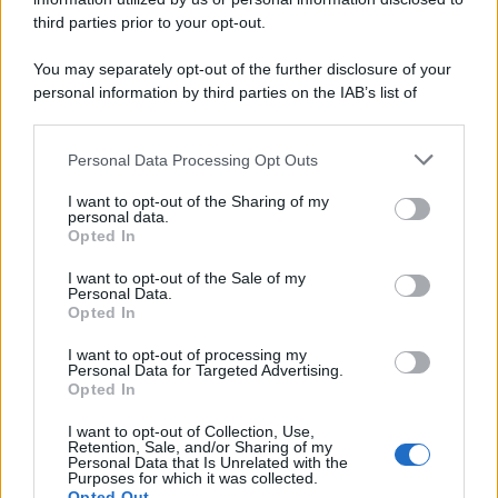
third parties prior to your opt-out.
You may separately opt-out of the further disclosure of your
personal information by third parties on the IAB’s list of
downstream participants.
Personal Data Processing Opt Outs
This information may also be disclosed by us to third parties
on the IAB’s List of Downstream Participants that may further
I want to opt-out of the Sharing of my
disclose it to other third parties.
personal data.
Opted In
Please note that this website/app uses one or more Google
services and may gather and store information including but
I want to opt-out of the Sale of my
Personal Data.
not limited to your visit or usage behaviour. You may click to
Opted In
grant or deny consent to Google and its third-party tags to
use your data for below specified purposes in below Google
I want to opt-out of processing my
consent section.
Personal Data for Targeted Advertising.
Opted In
I want to opt-out of Collection, Use,
Retention, Sale, and/or Sharing of my
Personal Data that Is Unrelated with the
Purposes for which it was collected.
Opted Out