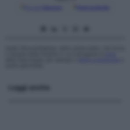
Google
Discover
Fonti preferite
Anello fibrocartilagineo, detto anche
ambo
, che forma
il margine delle fossette in cui è alloggiata la
testa
delle ossa lunghe, per esempio il
labbro acetabolare
e
quello glenoidale.
Leggi anche