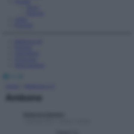
Fitness
Sport
Esercizi
Video
Podcast
Medicina AZ
Farmaci
Calcolatori
Oroscopo
Abbonamenti
Facebook
X
Instagram
Home
»
Medicina A-Z
Ambone
Redazione Starbene
1 Gennaio 2025 – Lettura 1 minuto
Seguici su