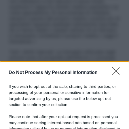
non intendono e non devono in alcun modo
sostituire il rapporto diretto medico-paziente o la
visita specialistica. Si raccomanda di chiedere
sempre il parere del proprio medico curante e/o di
specialisti riguardo qualsiasi indicazione riportata.
Se si hanno dubbi o quesiti sull’uso di un farmaco
è necessario contattare il proprio medico. Leggi il
Disclaimer »
Tutti i diritti riservati. Le immagini utilizzate negli
articoli sono di proprietà dell’editore o concesse
in licenza per l’uso. È vietata la riproduzione non
autorizzata.
Do Not Process My Personal Information
If you wish to opt-out of the sale, sharing to third parties, or
processing of your personal or sensitive information for
Informativa
targeted advertising by us, please use the below opt-out
Privacy Policy
section to confirm your selection.
Cookie Policy
Note Legali
Please note that after your opt-out request is processed you
Preferenze Privacy
may continue seeing interest-based ads based on personal
information utilized by us or personal information disclosed to