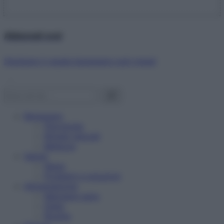
Abbonati ora!
Starbene ti regala benessere ogni mese!
Benessere
Psicologia
Rimedi naturali
Bellezza
Salute
News
Problemi e soluzioni
Alimentazione
Mangiare sano
Diete
Ricette