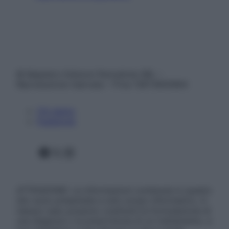
© Belpietro Edizioni Periodiche SRL –
Riproduzione riservata – P.Iva 13673600964
Chi siamo
Pubblicità
Facebook
X
Instagram
ATTENZIONE: Le informazioni contenute in questo
sito sono presentate a solo scopo informativo, in
nessun caso possono costituire la formulazione di
una diagnosi o la prescrizione di un trattamento, e