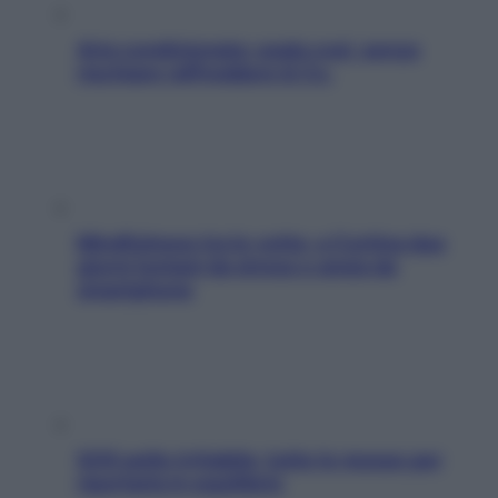
Aria condizionata: usala così, senza
rischiare raffreddore & Co.
Mindfulness tra le vette: a Cortina due
giorni lontani da stress e ansia da
smartphone
SOS pelle irritabile: tutte le mosse per
riportarla in equilibrio