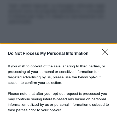
Tutti i diritti riservati. Le immagini utilizzate negli
articoli sono di proprietà dell’editore o concesse
in licenza per l’uso. È vietata la riproduzione non
autorizzata.
Informativa
Privacy Policy
Do Not Process My Personal Information
Cookie Policy
Note Legali
Preferenze Privacy
If you wish to opt-out of the sale, sharing to third parties, or
processing of your personal or sensitive information for
targeted advertising by us, please use the below opt-out
section to confirm your selection.
Please note that after your opt-out request is processed you
may continue seeing interest-based ads based on personal
information utilized by us or personal information disclosed to
third parties prior to your opt-out.