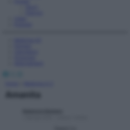
Fitness
Sport
Esercizi
Video
Podcast
Medicina AZ
Farmaci
Calcolatori
Oroscopo
Abbonamenti
Facebook
X
Instagram
Home
»
Medicina A-Z
Amanita
Redazione Starbene
1 Gennaio 2025 – Lettura 1 minuto
Seguici su