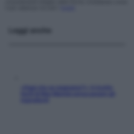
comunemente l’
angelo della morte
, considerato come
il più velenoso tra tutti i
funghi
.
Leggi anche
«Oggi che se magnamo?»: 4 ricette
facili di Max Mariola senza pesare gli
ingredienti