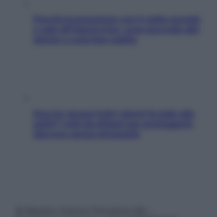
Perché la pressione con il caldo scende
e sale all’improvviso: cosa succede alle
donne e cosa fare subito
Doccia, lavarsi tutti i giorni fa male alla
pelle? I miti da sfatare per proteggerla
davvero senza stressarla
© Belpietro Edizioni Periodiche SRL –