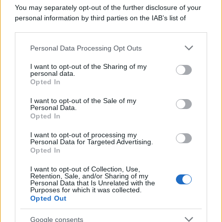
You may separately opt-out of the further disclosure of your
personal information by third parties on the IAB’s list of
downstream participants.
Personal Data Processing Opt Outs
This information may also be disclosed by us to third parties
on the IAB’s List of Downstream Participants that may further
I want to opt-out of the Sharing of my
disclose it to other third parties.
personal data.
Opted In
Please note that this website/app uses one or more Google
services and may gather and store information including but
I want to opt-out of the Sale of my
Personal Data.
not limited to your visit or usage behaviour. You may click to
Opted In
grant or deny consent to Google and its third-party tags to
use your data for below specified purposes in below Google
I want to opt-out of processing my
consent section.
Personal Data for Targeted Advertising.
Opted In
I want to opt-out of Collection, Use,
Retention, Sale, and/or Sharing of my
Personal Data that Is Unrelated with the
Purposes for which it was collected.
Opted Out
Google consents