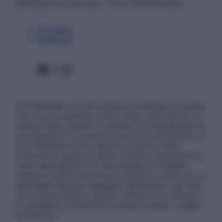
Riproduzione riservata – P.Iva 13673600964
Chi siamo
Pubblicità
Facebook
X
Instagram
ATTENZIONE: Le informazioni contenute in questo
sito sono presentate a solo scopo informativo, in
nessun caso possono costituire la formulazione di
una diagnosi o la prescrizione di un trattamento, e
non intendono e non devono in alcun modo
sostituire il rapporto diretto medico-paziente o la
visita specialistica. Si raccomanda di chiedere
sempre il parere del proprio medico curante e/o di
specialisti riguardo qualsiasi indicazione riportata.
Se si hanno dubbi o quesiti sull’uso di un farmaco
è necessario contattare il proprio medico. Leggi il
Disclaimer »