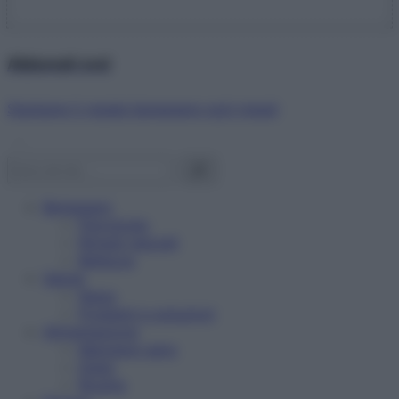
Abbonati ora!
Starbene ti regala benessere ogni mese!
Benessere
Psicologia
Rimedi naturali
Bellezza
Salute
News
Problemi e soluzioni
Alimentazione
Mangiare sano
Diete
Ricette