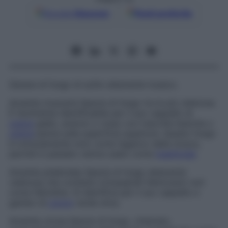
Google
Discover
Fonti preferite
Genere di fungo di solito altamente tossico.
Amanita muscaria
Specie di fungo tra le più velenose.
È facilmente identificabile per il suo cappello di
colore
giallo, arancio o rosso con macchie bianche o
colore
panna sulla superficie superiore. Questo fungo
è comunemente noto come l’agarico della mosca,
perché in passato veniva usato come
insetticida
.
Amanita phalloides
Specie di fungo altamente
velenosa che contiene ciclopeptidi fallotossici noti
come falloidine. Si identifica per il suo cappello e
gambo di
colore
verde oliva.
Amanita virosa
Specie di fungo, chiamato